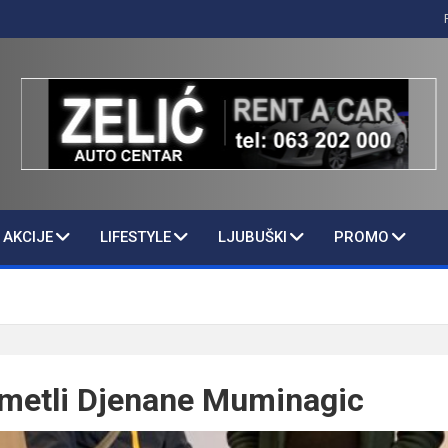
AKCIJE
LIFESTYLE
LJUBUŠKI
PROMO
hmetli Djenane Muminagic