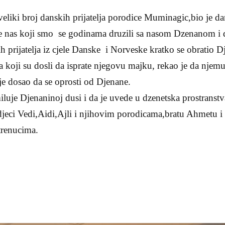
eliki broj danskih prijatelja porodice Muminagic,bio je da
 nas koji smo se godinama druzili sa nasom Dzenanom i dje
h prijatelja iz cjele Danske i Norveske kratko se obratio 
 koji su dosli da isprate njegovu majku, rekao je da njemu
 je dosao da se oprosti od Djenane.
luje Djenaninoj dusi i da je uvede u dzenetska prostranstv
eci Vedi,Aidi,Ajli i njihovim porodicama,bratu Ahmetu i s
trenucima.