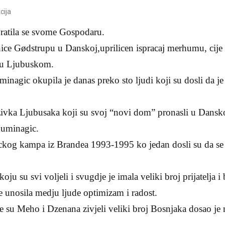
cija
vratila se svome Gospodaru.
ice Gødstrupu u Danskoj,uprilicen ispracaj merhumu, cije c
 u Ljubuskom.
agic okupila je danas preko sto ljudi koji su dosli da je
ozivka Ljubusaka koji su svoj “novi dom” pronasli u Dansk
uminagic.
lickog kampa iz Brandea 1993-1995 ko jedan dosli su da se
oju su svi voljeli i svugdje je imala veliki broj prijatelja i
e unosila medju ljude optimizam i radost.
e su Meho i Dzenana zivjeli veliki broj Bosnjaka dosao je n