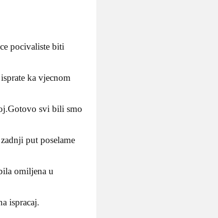
e pocivaliste biti
 isprate ka vjecnom
oj.Gotovo svi bili smo
 zadnji put poselame
 bila omiljena u
a ispracaj.