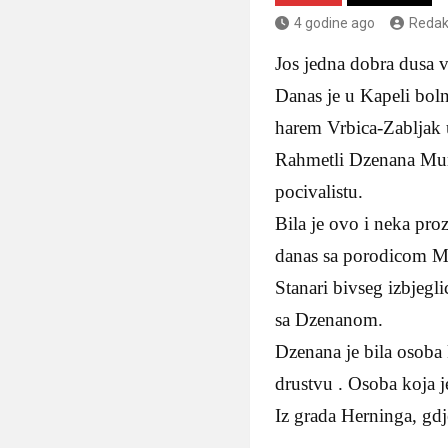
4 godine ago
Redak
Jos jedna dobra dusa 
Danas je u Kapeli boln
harem Vrbica-Zabljak
Rahmetli Dzenana Mumin
pocivalistu.
Bila je ovo i neka pr
danas sa porodicom M
Stanari bivseg izbjeg
sa Dzenanom.
Dzenana je bila osoba k
drustvu . Osoba koja j
Iz grada Herninga, gdj