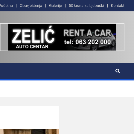
Početna
Obavještenja
Galerije
50 kruna za Ljubuški
Kontakt