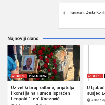
Navigacija
Ispraćaj r. Zenke Konj
članaka
Najnoviji članci
AKTUELNO
IN MEMORIAM
AKTUELNO
Uz veliki broj rodbine, prijatelja
U Ljubu
i komšija na Humcu ispraćen
susjed L
Leopold “Leo” Knezović
4 dana a