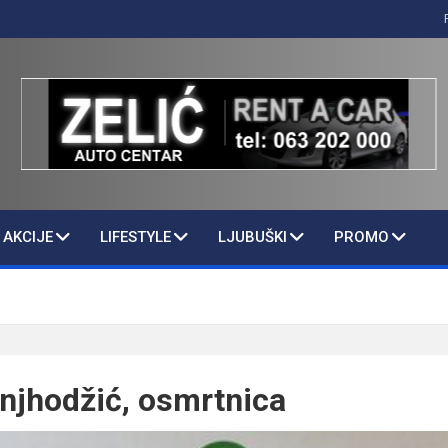
AKCIJE
LIFESTYLE
LJUBUŠKI
PROMO
njhodžić, osmrtnica