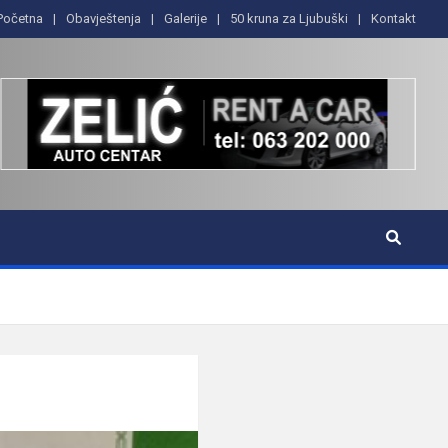
Početna
Obavještenja
Galerije
50 kruna za Ljubuški
Kontakt