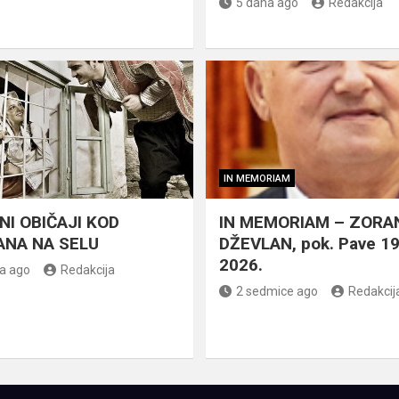
5 dana ago
Redakcija
IN MEMORIAM
NI OBIČAJI KOD
IN MEMORIAM – ZORA
NA NA SELU
DŽEVLAN, pok. Pave 1
2026.
a ago
Redakcija
2 sedmice ago
Redakcij