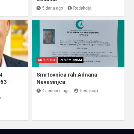
5 dana ago
Redakcija
AKTUELNO
IN MEMORIAM
N
Smrtovnica rah.Adnana
963–
Nevesinjca
4 sedmice ago
Redakcija
a