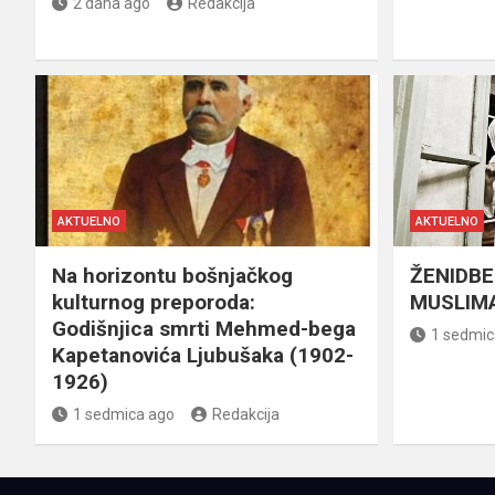
2 dana ago
Redakcija
AKTUELNO
AKTUELNO
Na horizontu bošnjačkog
ŽENIDBE
kulturnog preporoda:
MUSLIMA
Godišnjica smrti Mehmed-bega
1 sedmic
Kapetanovića Ljubušaka (1902-
1926)
1 sedmica ago
Redakcija