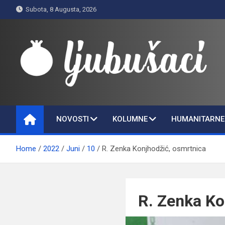
Skip
Subota, 8 Augusta, 2026
to
content
Ljubušaci
Svom voljenom gradu
NOVOSTI
KOLUMNE
HUMANITARNE 
Home
2022
Juni
10
R. Zenka Konjhodžić, osmrtnica
R. Zenka Ko