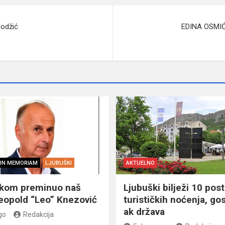
hodžić
EDINA OSMIĆ
IN MEMORIAM
LJUBUŠKI
AKTUELNO
škom preminuo naš
Ljubuški bilježi 10 post
eopold “Leo” Knezović
turističkih noćenja, gos
ak država
go
Redakcija