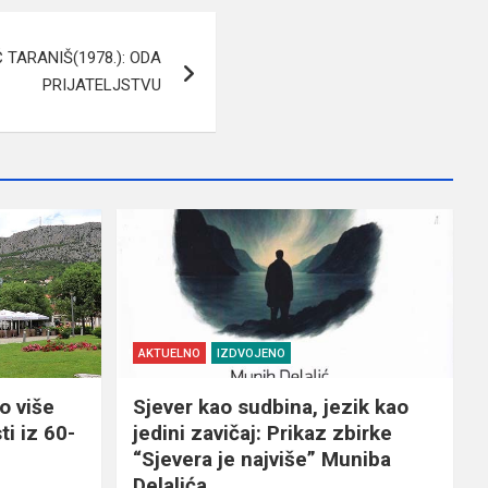
 TARANIŠ(1978.): ODA
PRIJATELJSTVU
AKTUELNO
IZDVOJENO
o više
Sjever kao sudbina, jezik kao
ti iz 60-
jedini zavičaj: Prikaz zbirke
“Sjevera je najviše” Muniba
Delalića