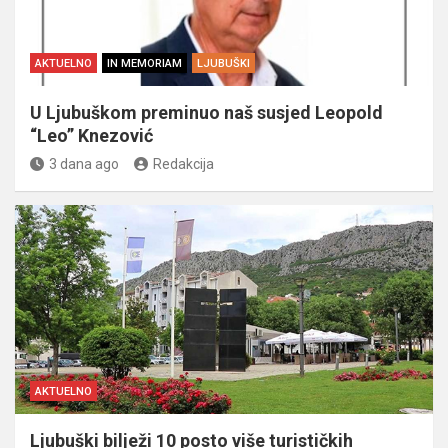
AKTUELNO
IN MEMORIAM
LJUBUŠKI
U Ljubuškom preminuo naš susjed Leopold
“Leo” Knezović
3 dana ago
Redakcija
AKTUELNO
Ljubuški bilježi 10 posto više turističkih