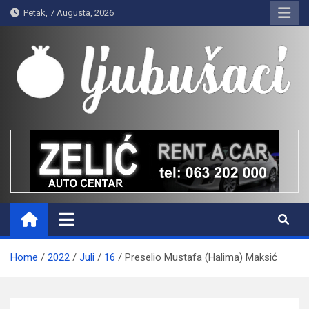
Skip
Petak, 7 Augusta, 2026
to
content
Ljubušaci
Svom voljenom gradu
Home
2022
Juli
16
Preselio Mustafa (Halima) Maksić