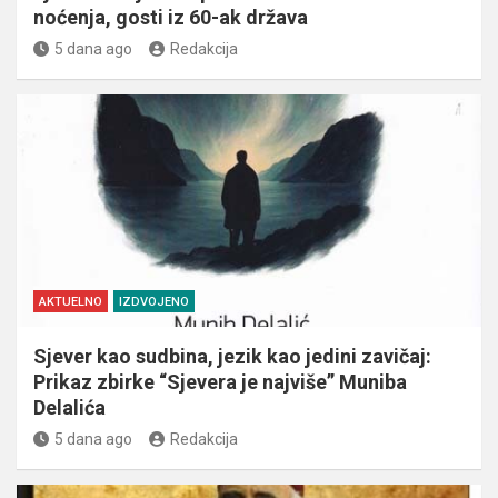
noćenja, gosti iz 60-ak država
5 dana ago
Redakcija
AKTUELNO
IZDVOJENO
Sjever kao sudbina, jezik kao jedini zavičaj:
Prikaz zbirke “Sjevera je najviše” Muniba
Delalića
5 dana ago
Redakcija