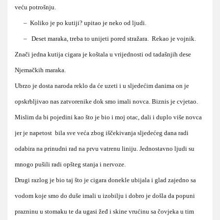
veću potrošnju.
– Koliko je po kutiji? upitao je neko od ljudi.
– Deset maraka, treba to unijeti pored stražara. Rekao je vojnik.
Znači jedna kutija cigara je koštala u vrijednosti od tadašnjih dese
Njemačkih maraka.
Ubrzo je dosta naroda reklo da će uzeti i u sljedećim danima on je
opskrbljivao nas zatvorenike dok smo imali novca. Biznis je cvjetao.
Mislim da bi pojedini kao što je bio i moj otac, dali i duplo više novca
jer je napetost bila sve veća zbog iščekivanja sljedećeg dana radi
odabira na prinudni rad na prvu vatrenu liniju. Jednostavno ljudi su
mnogo pušili radi opšteg stanja i nervoze.
Drugi razlog je bio taj što je cigara donekle ubijala i glad zajedno sa
vodom koje smo do duše imali u izobilju i dobro je došla da popuni
prazninu u stomaku te da ugasi žeđ i skine vrućinu sa čovjeka u tim