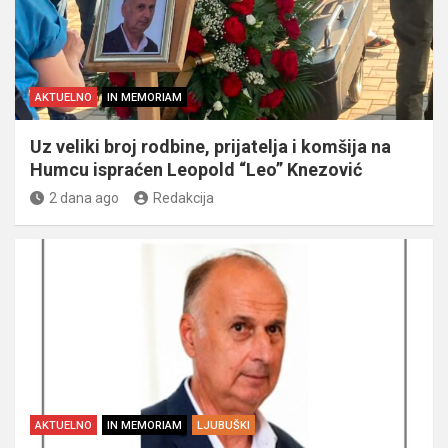
AKTUELNO
IN MEMORIAM
Uz veliki broj rodbine, prijatelja i komšija na
Humcu ispraćen Leopold “Leo” Knezović
2 dana ago
Redakcija
AKTUELNO
IN MEMORIAM
LJUBUŠKI