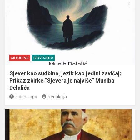
AKTUELNO
IZDVOJENO
Sjever kao sudbina, jezik kao jedini zavičaj:
Prikaz zbirke “Sjevera je najviše” Muniba
Delalića
5 dana ago
Redakcija