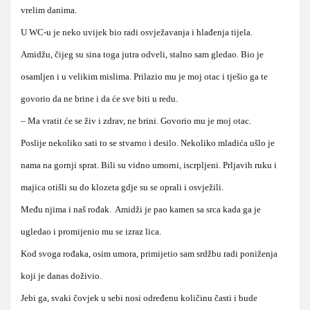
vrelim danima.
U WC-u je neko uvijek bio radi osvježavanja i hlađenja tijela.
Amidžu, čijeg su sina toga jutra odveli, stalno sam gledao. Bio je
osamljen i u velikim mislima. Prilazio mu je moj otac i tješio ga te
govorio da ne brine i da će sve biti u redu.
– Ma vratit će se živ i zdrav, ne brini. Govorio mu je moj otac.
Poslije nekoliko sati to se stvarno i desilo. Nekoliko mladića ušlo je
nama na gornji sprat. Bili su vidno umorni, iscrpljeni. Prljavih ruku i
majica otišli su do klozeta gdje su se oprali i osvježili.
Među njima i naš rođak. Amidži je pao kamen sa srca kada ga je
ugledao i promijenio mu se izraz lica.
Kod svoga rođaka, osim umora, primijetio sam srdžbu radi poniženja
koji je danas doživio.
Jebi ga, svaki čovjek u sebi nosi određenu količinu časti i bude