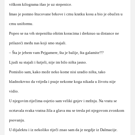
viškom kilograma išao je uz stepenice.
Imao je pomno štucovane brkove i crnu kratku kosu a bio je obučen u
crnu uniformu.
Popeo se na vrh stepeništa oštrim koracima i dreknuo sa distance ne
prilazeći među nas koji smo stajali.
– Šta je jebem vam Pejgamere, šta je balije, šta galamite!!?
Ljudi su stajali i šutjeli, nije im bilo ništa jasno.
Pomislio sam, kako može neko kome nisi uradio ništa, tako
hladnokrvno da vrijeđa i psuje nekome koga nikada u životu nije
vidio.
U njegovim riječima osjetio sam veliki gnjev i mržnju. Na vratu se
ocrtavala svaka vratna žila a glava mu se tresla pri njegovom zvonkom
psovanju.
U dijalektu i iz nekoliko riječi znao sam da je negdje iz Dalmacije.