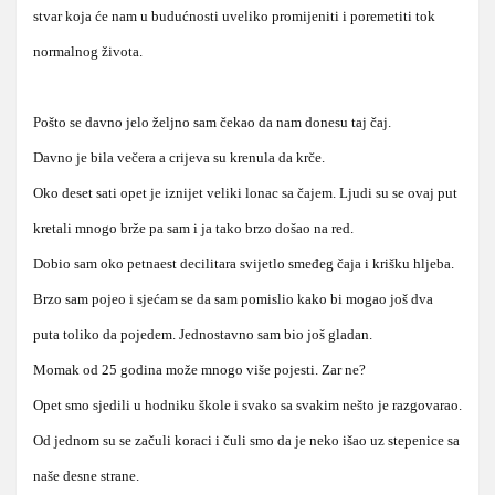
stvar koja će nam u budućnosti uveliko promijeniti i poremetiti tok
normalnog života.
Pošto se davno jelo željno sam čekao da nam donesu taj čaj.
Davno je bila večera a crijeva su krenula da krče.
Oko deset sati opet je iznijet veliki lonac sa čajem. Ljudi su se ovaj put
kretali mnogo brže pa sam i ja tako brzo došao na red.
Dobio sam oko petnaest decilitara svijetlo smeđeg čaja i krišku hljeba.
Brzo sam pojeo i sjećam se da sam pomislio kako bi mogao još dva
puta toliko da pojedem. Jednostavno sam bio još gladan.
Momak od 25 godina može mnogo više pojesti. Zar ne?
Opet smo sjedili u hodniku škole i svako sa svakim nešto je razgovarao.
Od jednom su se začuli koraci i čuli smo da je neko išao uz stepenice sa
naše desne strane.