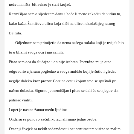
neće im ništa bit, rekao je stari krojač.
Razmišljao sam o sljedećem danu i hoće li mene zakačiti da vidim tu,
kako kažu, Šantićevu ulicu koja sliči na ulice nekadašnjeg ratnog
Bejruta.
Odjednom sam primijetio da nema našega rođaka koji je uvijek bio
tu u blizini svoga oca i nas samih.
Pitao sam oca da slučajno i on nije izabran. Potvrdno mi je otac
odgovorio a ja sam pogledao u svoga amidžu koji je šutio i gledao
negdje daleko kroz prozor. Gore na cestu kojom smo se spuštali pri
našem dolasku. Sigurno je razmišljao i pitao se dali će se njegov sin
jedinac vratiti.
I opet je nastao žamor među ljudima.
Onda su se ponovo začuli koraci ali samo jedne osobe.
Omanji čovjek sa nekih sedamdeset i pet centimetara visine sa malim