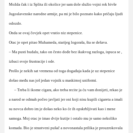
Možda čak i iz Splita ili okolice jer sam dole služio vojni rok bivše
Jugoslavenske narodne armije, pa mi je bilo poznato kako pričaju ljudi
odozdo.
Onda se ovaj čovjek opet vratio niz stepenice.
Otac je opet pitao Muhameda, starijeg logoraša, šta se dešava.
– Ma pusti budalu, tako on često dođe bez ikakvog razloga, ispuca se ,
izbaci svoje frustracije i ode.
Prošlo je nekih sat vremena od toga događaja kada je uz stepenice
došao među nas još jedan vojnik u maskirnoj uniformi.
– Treba li ikome cigara, ako treba recite ja ću vam donijeti, rekao je
a narod se odmah počeo javljati jer oni koji nisu kupili cigareta a imali
su novca dobro im je došao neko ko će ih opskrbljivati kao i mene
samoga. Moj otac je imao dvije kutije i ostalo mu je samo nekoliko
komada. Bio je strastveni pušač a novonastala prilika je prouzrokovala