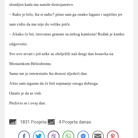
slomljen kada mu naruše dostojanstvo.
– Kako je bilo, šta si radio? pitao sam ga onako lagano i suptilno jer
sam vidio da mu nije do velike priče.
– A kako će bit, istovarao granate sa nekog kamiona! Rođak je kratko
odgovorio.
Sve ove stvari i još neke su obilježili naš drugi dan boravka na
Mostarskom Heliodromu.
Samo me je interesiralo šta donosi sljedeći dan.
A bio sam siguran da će biti najmanje onoga dobroga.
Ostalo je da se vidi.
Preživio se i ovaj dan.
1831 Posjeta
4 Posjeta danas