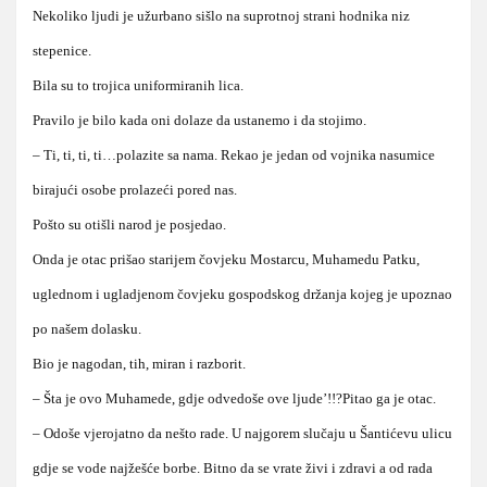
Nekoliko ljudi je užurbano sišlo na suprotnoj strani hodnika niz
stepenice.
Bila su to trojica uniformiranih lica.
Pravilo je bilo kada oni dolaze da ustanemo i da stojimo.
– Ti, ti, ti, ti…polazite sa nama. Rekao je jedan od vojnika nasumice
birajući osobe prolazeći pored nas.
Pošto su otišli narod je posjedao.
Onda je otac prišao starijem čovjeku Mostarcu, Muhamedu Patku,
uglednom i ugladjenom čovjeku gospodskog držanja kojeg je upoznao
po našem dolasku.
Bio je nagodan, tih, miran i razborit.
– Šta je ovo Muhamede, gdje odvedoše ove ljude’!!?Pitao ga je otac.
– Odoše vjerojatno da nešto rade. U najgorem slučaju u Šantićevu ulicu
gdje se vode najžešće borbe. Bitno da se vrate živi i zdravi a od rada