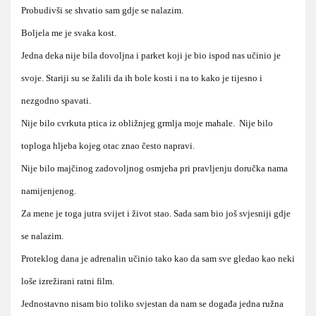
Probudivši se shvatio sam gdje se nalazim.
Boljela me je svaka kost.
Jedna deka nije bila dovoljna i parket koji je bio ispod nas učinio je
svoje. Stariji su se žalili da ih bole kosti i na to kako je tijesno i
nezgodno spavati.
Nije bilo cvrkuta ptica iz obližnjeg grmlja moje mahale. Nije bilo
toploga hljeba kojeg otac znao često napravi.
Nije bilo majčinog zadovoljnog osmjeha pri pravljenju doručka nama
namijenjenog.
Za mene je toga jutra svijet i život stao. Sada sam bio još svjesniji gdje
se nalazim.
Proteklog dana je adrenalin učinio tako kao da sam sve gledao kao neki
loše izrežirani ratni film.
Jednostavno nisam bio toliko svjestan da nam se događa jedna ružna