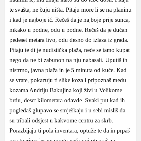
te svašta, ne čuju ništa. Pitaju more li se na planinu
i kad je najboje ić. Rečeš da je najboje prije sunca,
nikako u podne, odu u podne. Rečeš da je dućan
pedeset metara livo, odu desno do izlaza iz grada.
Pitaju te di je nudistička plaža, neće se tamo kupat
nego da ne bi zabunon na nju nabasali. Uputiš ih
nistrmo, javna plaža in je 5 minuta od kuće. Kad
se vrate, pokazuju ti slike koza i pripoznaš među
kozama Andriju Bakujina koji živi u Velikome
brdu, deset kilometara odavde. Svaki put kad ih
pogledaš glupavo se smješkaju i u sebi misliš da
su tribali odsjest u kakvome centru za skrb.
Porazbijaju ti pola inventara, optuže te da in prpaš
po stvarima jer ne mogu nać svoj otvarač za