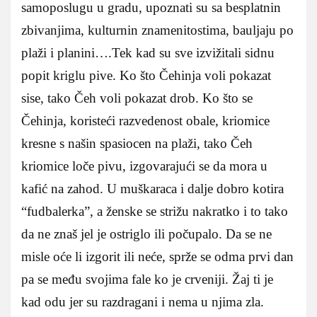
samoposlugu u gradu, upoznati su sa besplatnin
zbivanjima, kulturnin znamenitostima, bauljaju po
plaži i planini….Tek kad su sve izvižitali sidnu
popit kriglu pive. Ko što Čehinja voli pokazat
sise, tako Čeh voli pokazat drob. Ko što se
Čehinja, koristeći razvedenost obale, kriomice
kresne s našin spasiocen na plaži, tako Čeh
kriomice loče pivu, izgovarajući se da mora u
kafić na zahod. U muškaraca i dalje dobro kotira
“fudbalerka”, a ženske se strižu nakratko i to tako
da ne znaš jel je ostriglo ili počupalo. Da se ne
misle oće li izgorit ili neće, sprže se odma prvi dan
pa se među svojima fale ko je crveniji. Žaj ti je
kad odu jer su razdragani i nema u njima zla.