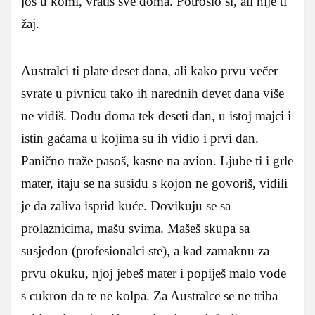
još u komi, vratiš sve doma. Potrošio si, ali nije ti
žaj.
Australci ti plate deset dana, ali kako prvu večer
svrate u pivnicu tako ih narednih devet dana više
ne vidiš. Dođu doma tek deseti dan, u istoj majci i
istin gaćama u kojima su ih vidio i prvi dan.
Panično traže pasoš, kasne na avion. Ljube ti i grle
mater, itaju se na susidu s kojon ne govoriš, vidili
je da zaliva isprid kuće. Dovikuju se sa
prolaznicima, mašu svima. Mašeš skupa sa
susjedon (profesionalci ste), a kad zamaknu za
prvu okuku, njoj jebeš mater i popiješ malo vode
s cukron da te ne kolpa. Za Australce se ne triba