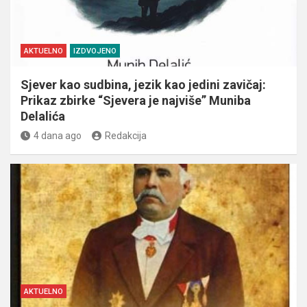
AKTUELNO
IZDVOJENO
Sjever kao sudbina, jezik kao jedini zavičaj:
Prikaz zbirke “Sjevera je najviše” Muniba
Delalića
4 dana ago
Redakcija
AKTUELNO