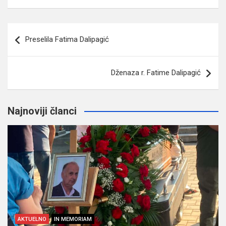
Navigacija
Preselila Fatima Dalipagić
članaka
Dženaza r. Fatime Dalipagić
Najnoviji članci
AKTUELNO
IN MEMORIAM