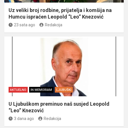
Uz veliki broj rodbine, prijatelja i komšija na
Humcu ispraćen Leopold “Leo” Knezović
23 sata ago
Redakcija
AKTUELNO
IN MEMORIAM
LJUBUŠKI
U Ljubuškom preminuo naš susjed Leopold
“Leo” Knezović
3 dana ago
Redakcija