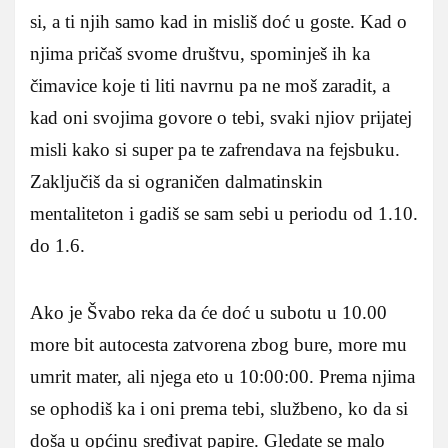
si, a ti njih samo kad in misliš doć u goste. Kad o
njima pričaš svome društvu, spominješ ih ka
čimavice koje ti liti navrnu pa ne moš zaradit, a
kad oni svojima govore o tebi, svaki njiov prijatej
misli kako si super pa te zafrendava na fejsbuku.
Zaključiš da si ograničen dalmatinskin
mentaliteton i gadiš se sam sebi u periodu od 1.10.
do 1.6.
Ako je Švabo reka da će doć u subotu u 10.00
more bit autocesta zatvorena zbog bure, more mu
umrit mater, ali njega eto u 10:00:00. Prema njima
se ophodiš ka i oni prema tebi, službeno, ko da si
doša u općinu sređivat papire. Gledate se malo