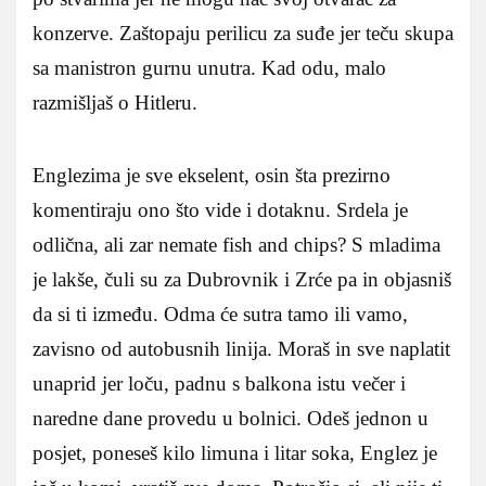
konzerve. Zaštopaju perilicu za suđe jer teču skupa
sa manistron gurnu unutra. Kad odu, malo
razmišljaš o Hitleru.
Englezima je sve ekselent, osin šta prezirno
komentiraju ono što vide i dotaknu. Srdela je
odlična, ali zar nemate fish and chips? S mladima
je lakše, čuli su za Dubrovnik i Zrće pa in objasniš
da si ti između. Odma će sutra tamo ili vamo,
zavisno od autobusnih linija. Moraš in sve naplatit
unaprid jer loču, padnu s balkona istu večer i
naredne dane provedu u bolnici. Odeš jednon u
posjet, poneseš kilo limuna i litar soka, Englez je