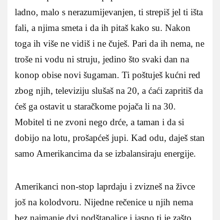
ladno, malo s nerazumijevanjen, ti strepiš jel ti išta
fali, a njima smeta i da ih pitaš kako su. Nakon
toga ih više ne vidiš i ne čuješ. Pari da ih nema, ne
troše ni vodu ni struju, jedino što svaki dan na
konop obise novi šugaman. Ti poštuješ kućni red
zbog njih, televiziju slušaš na 20, a ćaći zapritiš da
ćeš ga ostavit u staračkome pojača li na 30.
Mobitel ti ne zvoni nego drće, a taman i da si
dobijo na lotu, prošapćeš jupi. Kad odu, daješ stan
samo Amerikancima da se izbalansiraju energije.
Amerikanci non-stop laprdaju i zvizneš na živce
još na kolodvoru. Nijedne rečenice u njih nema
bez najmanje dvi podštapalice i jasno ti je zašto