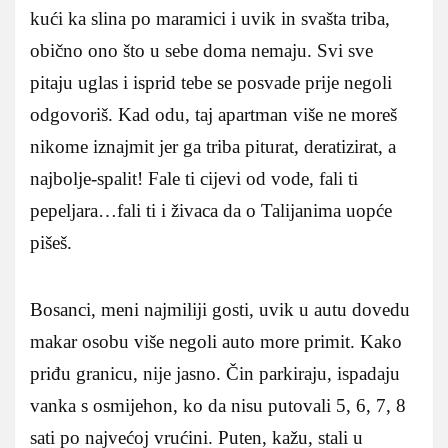
kući ka slina po maramici i uvik in svašta triba,
obično ono što u sebe doma nemaju. Svi sve
pitaju uglas i isprid tebe se posvade prije negoli
odgovoriš. Kad odu, taj apartman više ne moreš
nikome iznajmit jer ga triba piturat, deratizirat, a
najbolje-spalit! Fale ti cijevi od vode, fali ti
pepeljara…fali ti i živaca da o Talijanima uopće
pišeš.
Bosanci, meni najmiliji gosti, uvik u autu dovedu
makar osobu više negoli auto more primit. Kako
priđu granicu, nije jasno. Čin parkiraju, ispadaju
vanka s osmijehon, ko da nisu putovali 5, 6, 7, 8
sati po najvećoj vrućini. Puten, kažu, stali u