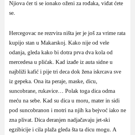
Njiova ćer ti se ionako oženi za rođaka, viđat ćete
se.
Hercegovac ne rezrvira ništa jer je još za vrime rata
kupijo stan u Makarskoj. Kako nije od vele
odanja, gleda kako bi dotra prva dva kola od
mercedesa u plićak. Kad izađe iz auta sidne u
najbliži kafić i pije tri deca dok žena iskrcava sve
iz gepeka. Ona ita peraje, maske, dicu,
suncobrane, rukavice… Polak toga dica odma
meću na sebe. Kad su dica u moru, mater in sidi
pod suncobranon i motri na njih ka bejvoć iako ne
zna plivat. Dica deranjen nadjačavaju jet-ski
egzibicije i cila plaža gleda šta ta dicu mogu. A