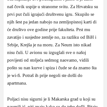
naš čovik uspije u stranome svitu. Za Hrvatsku su
prvi put čuli igrajući društvenu igru. Skupilo se
njih šest pa jedan nabojo na zemljopisnoj karti di
će društvo ove godine prije fakulteta. Prst mu
zavatijo i susjedne zemlje no, za razliku od BiH i
Srbije, Krejša je na moru. Za Neum isto nikad
nisu čuli. U avionu su izguglali sve o našoj
povijesti od stoljeća sedmog naovamo, vidili
pošto su nan kurve i spiza i čude se da znamo šta
je wi-fi. Potraš ih prije negoli ste došli do
apartmana.
Poljaci nisu sigurni je li Makarska grad u koji su
naumili ić, niti znaju kako su do tebe došli. Pitaju