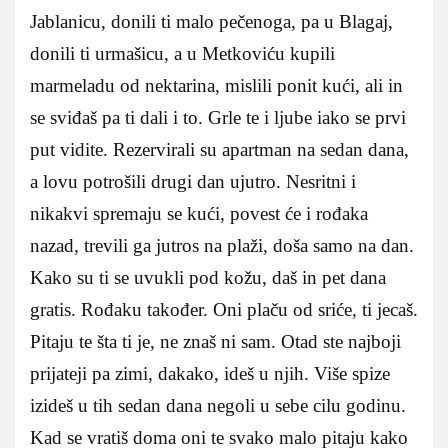
Jablanicu, donili ti malo pečenoga, pa u Blagaj,
donili ti urmašicu, a u Metkoviću kupili
marmeladu od nektarina, mislili ponit kući, ali in
se sviđaš pa ti dali i to. Grle te i ljube iako se prvi
put vidite. Rezervirali su apartman na sedan dana,
a lovu potrošili drugi dan ujutro. Nesritni i
nikakvi spremaju se kući, povest će i rođaka
nazad, trevili ga jutros na plaži, doša samo na dan.
Kako su ti se uvukli pod kožu, daš in pet dana
gratis. Rođaku također. Oni plaču od sriće, ti jecaš.
Pitaju te šta ti je, ne znaš ni sam. Otad ste najboji
prijateji pa zimi, dakako, ideš u njih. Više spize
izideš u tih sedan dana negoli u sebe cilu godinu.
Kad se vratiš doma oni te svako malo pitaju kako