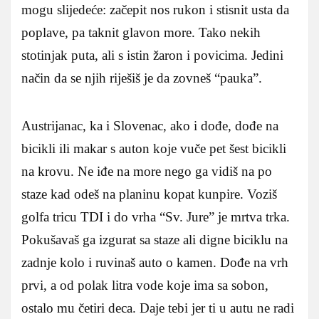
mogu slijedeće: začepit nos rukon i stisnit usta da
poplave, pa taknit glavon more. Tako nekih
stotinjak puta, ali s istin žaron i povicima. Jedini
način da se njih riješiš je da zovneš “pauka”.
Austrijanac, ka i Slovenac, ako i dođe, dođe na
bicikli ili makar s auton koje vuče pet šest bicikli
na krovu. Ne iđe na more nego ga vidiš na po
staze kad odeš na planinu kopat kunpire. Voziš
golfa tricu TDI i do vrha “Sv. Jure” je mrtva trka.
Pokušavaš ga izgurat sa staze ali digne biciklu na
zadnje kolo i ruvinaš auto o kamen. Dođe na vrh
prvi, a od polak litra vode koje ima sa sobon,
ostalo mu četiri deca. Daje tebi jer ti u autu ne radi