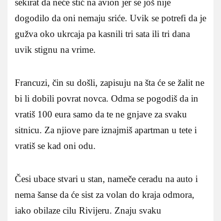
sekirat da neće stić na avion jer se još nije
dogodilo da oni nemaju sriće. Uvik se potrefi da je
gužva oko ukrcaja pa kasnili tri sata ili tri dana
uvik stignu na vrime.
Francuzi, čin su došli, zapisuju na šta će se žalit ne
bi li dobili povrat novca. Odma se pogodiš da in
vratiš 100 eura samo da te ne gnjave za svaku
sitnicu. Za njiove pare iznajmiš apartman u tete i
vratiš se kad oni odu.
Česi ubace stvari u stan, nameče ceradu na auto i
nema šanse da će sist za volan do kraja odmora,
iako obilaze cilu Rivijeru. Znaju svaku