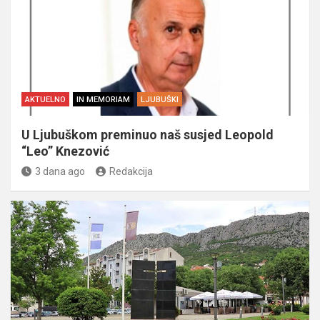
AKTUELNO
IN MEMORIAM
LJUBUŠKI
U Ljubuškom preminuo naš susjed Leopold
“Leo” Knezović
3 dana ago
Redakcija