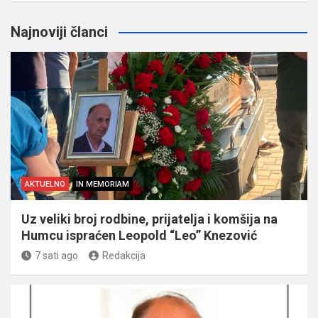
Najnoviji članci
AKTUELNO
IN MEMORIAM
Uz veliki broj rodbine, prijatelja i komšija na
Humcu ispraćen Leopold “Leo” Knezović
7 sati ago
Redakcija