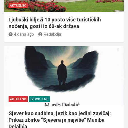
AKTUELNO
Ljubuški bilježi 10 posto više turističkih
noćenja, gosti iz 60-ak država
4 dana ago
Redakcija
AKTUELNO
IZDVOJENO
Sjever kao sudbina, jezik kao jedini zavičaj:
Prikaz zbirke “Sjevera je najviše” Muniba
Delalića