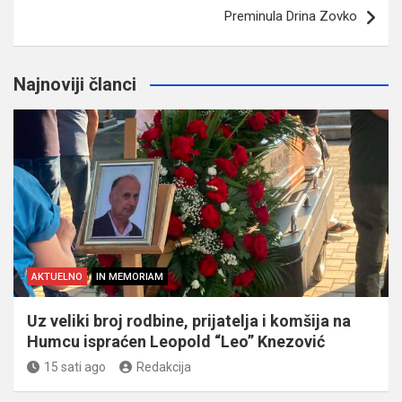
Preminula Drina Zovko
Najnoviji članci
AKTUELNO
IN MEMORIAM
Uz veliki broj rodbine, prijatelja i komšija na
Humcu ispraćen Leopold “Leo” Knezović
15 sati ago
Redakcija