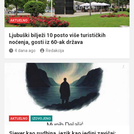
AKTUELNO
Ljubuški bilježi 10 posto više turističkih
noćenja, gosti iz 60-ak država
4 dana ago
Redakcija
AKTUELNO
IZDVOJENO
Sjever kao sudbina, jezik kao jedini zavičaj: