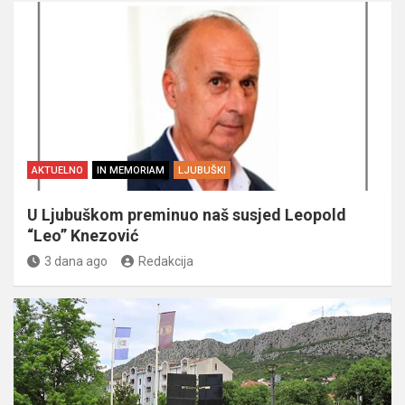
AKTUELNO
IN MEMORIAM
LJUBUŠKI
U Ljubuškom preminuo naš susjed Leopold
“Leo” Knezović
3 dana ago
Redakcija