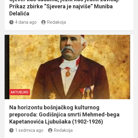
Prikaz zbirke “Sjevera je najviše” Muniba
Delalića
4 dana ago
Redakcija
AKTUELNO
Na horizontu bošnjačkog kulturnog
preporoda: Godišnjica smrti Mehmed-bega
Kapetanovića Ljubušaka (1902-1926)
1 sedmica ago
Redakcija