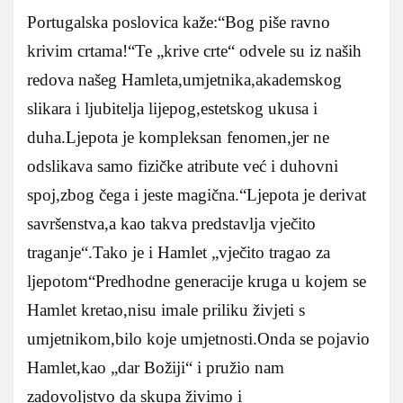
Portugalska poslovica kaže:“Bog piše ravno
krivim crtama!“Te „krive crte“ odvele su iz naših
redova našeg Hamleta,umjetnika,akademskog
slikara i ljubitelja lijepog,estetskog ukusa i
duha.Ljepota je kompleksan fenomen,jer ne
odslikava samo fizičke atribute već i duhovni
spoj,zbog čega i jeste magična.“Ljepota je derivat
savršenstva,a kao takva predstavlja vječito
traganje“.Tako je i Hamlet „vječito tragao za
ljepotom“
Predhodne generacije kruga u kojem se
Hamlet kretao,nisu imale priliku živjeti s
umjetnikom,bilo koje umjetnosti.Onda se pojavio
Hamlet,kao „dar Božiji“ i pružio nam
zadovoljstvo da skupa živimo i