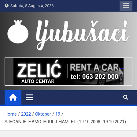
Skip
Subota, 8 Augusta, 2026
to
content
Ljubušaci
Svom voljenom gradu
Home
2022
Oktobar
19
SJEĆANJE: HAMO IBRULJ-HAMLET (19.10.2008.-19.10.2021)