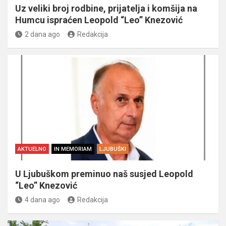
Uz veliki broj rodbine, prijatelja i komšija na
Humcu ispraćen Leopold “Leo” Knezović
2 dana ago
Redakcija
AKTUELNO
IN MEMORIAM
LJUBUŠKI
U Ljubuškom preminuo naš susjed Leopold
“Leo” Knezović
4 dana ago
Redakcija