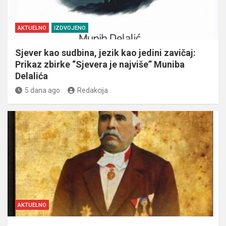
AKTUELNO
IZDVOJENO
Sjever kao sudbina, jezik kao jedini zavičaj:
Prikaz zbirke “Sjevera je najviše” Muniba
Delalića
5 dana ago
Redakcija
AKTUELNO