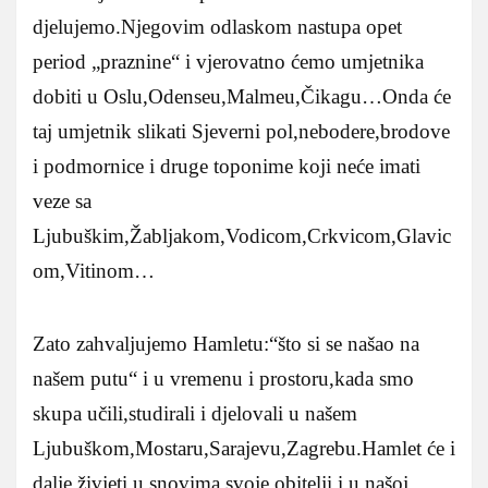
djelujemo.Njegovim odlaskom nastupa opet
period „praznine“ i vjerovatno ćemo umjetnika
dobiti u Oslu,Odenseu,Malmeu,Čikagu…Onda će
taj umjetnik slikati Sjeverni pol,nebodere,brodove
i podmornice i druge toponime koji neće imati
veze sa
Ljubuškim,Žabljakom,Vodicom,Crkvicom,Glavic
om,Vitinom…
Zato zahvaljujemo Hamletu:“što si se našao na
našem putu“ i u vremenu i prostoru,kada smo
skupa učili,studirali i djelovali u našem
Ljubuškom,Mostaru,Sarajevu,Zagrebu.Hamlet će i
dalje živjeti u snovima svoje obitelji i u našoj