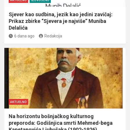
AKTUELNO
IZDVOJENO
Sjever kao sudbina, jezik kao jedini zavičaj:
Prikaz zbirke “Sjevera je najviše” Muniba
Delalića
6 dana ago
Redakcija
AKTUELNO
Na horizontu bošnjačkog kulturnog
preporoda: Godišnjica smrti Mehmed-bega
Kapetanovića Ljubušaka (1902-1926)