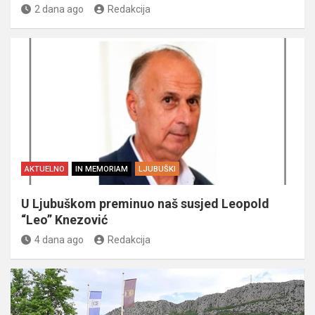
2 dana ago
Redakcija
AKTUELNO
IN MEMORIAM
LJUBUŠKI
U Ljubuškom preminuo naš susjed Leopold
“Leo” Knezović
4 dana ago
Redakcija