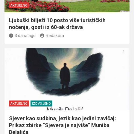
AKTUELNO
Ljubuški bilježi 10 posto više turističkih
noćenja, gosti iz 60-ak država
3 dana ago
Redakcija
AKTUELNO
IZDVOJENO
Sjever kao sudbina, jezik kao jedini zavičaj:
Prikaz zbirke “Sjevera je najviše” Muniba
Delalića