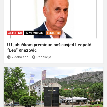
AKTUELNO
IN MEMORIAM
LJUBUŠKI
U Ljubuškom preminuo naš susjed Leopold
“Leo” Knezović
2 dana ago
Redakcija