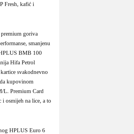
P Fresh, kafić i
6 premium goriva
performanse, smanjenu
e i HPLUS BMB 100
ija Hifa Petrol
m kartice svakodnevno
enda kupovinom
M/L. Premium Card
i osmijeh na lice, a to
očenog HPLUS Euro 6