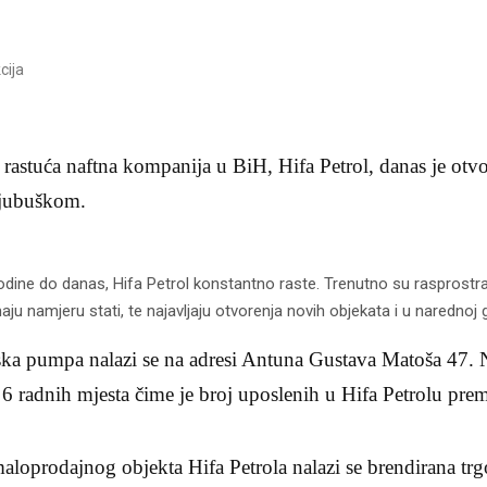
cija
e rastuća naftna kompanija u BiH, Hifa Petrol, danas je otvo
jubuškom.
dine do danas, Hifa Petrol konstantno raste. Trenutno su rasprostr
u namjeru stati, te najavljaju otvorenja novih objekata i u narednoj g
ka pumpa nalazi se na adresi Antuna Gustava Matoša 47.
6 radnih mjesta čime je broj uposlenih u Hifa Petrolu pre
loprodajnog objekta Hifa Petrola nalazi se brendirana t