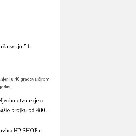
rila svoju 51.
anjeni u 40 gradova širom
odini.
 Njenim otvorenjem
mašio brojku od 480.
rgovina HP SHOP u