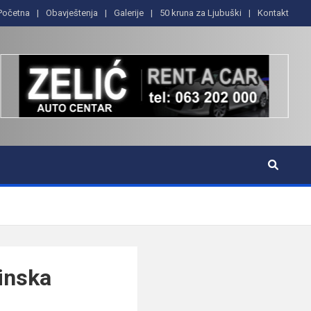
Početna
Obavještenja
Galerije
50 kruna za Ljubuški
Kontakt
inska