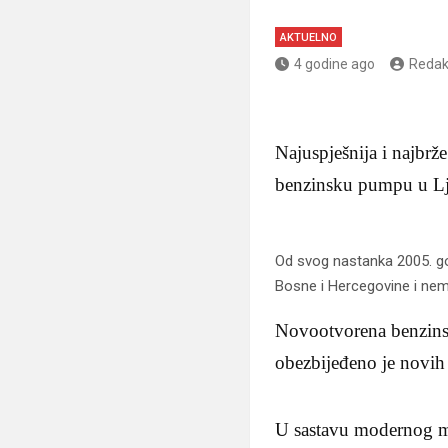
AKTUELNO
4 godine ago
Redak
Najuspješnija i najbrž
benzinsku pumpu u L
Od svog nastanka 2005. go
Bosne i Hercegovine i nemaj
Novootvorena benzins
obezbijeđeno je novih 
U sastavu modernog ma