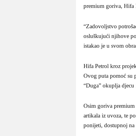
premium goriva, Hifa P
“Zadovoljstvo potrošač
osluškujući njihove p
istakao je u svom obr
Hifa Petrol kroz proje
Ovog puta pomoć su p
“Duga” okuplja djecu i
Osim goriva premium k
artikala iz uvoza, te 
ponijeti, dostupnoj n