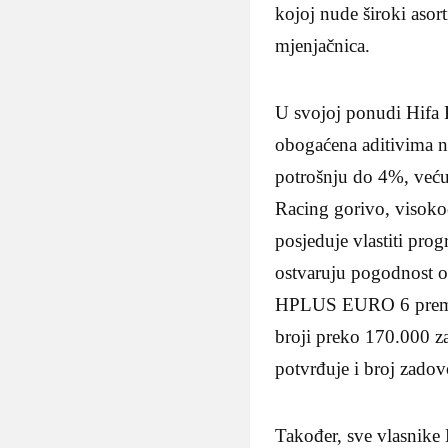
kojoj nude široki asort
mjenjačnica.
U svojoj ponudi Hifa
obogaćena aditivima n
potrošnju do 4%, već
Racing gorivo, visoko
posjeduje vlastiti pr
ostvaruju pogodnost 
HPLUS EURO 6 premium
broji preko 170.000 za
potvrđuje i broj zadov
Također, sve vlasnik