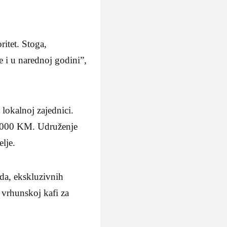
itet. Stoga,
 i u narednoj godini”,
lokalnoj zajednici.
2.000 KM. Udruženje
elje.
da, ekskluzivnih
 vrhunskoj kafi za