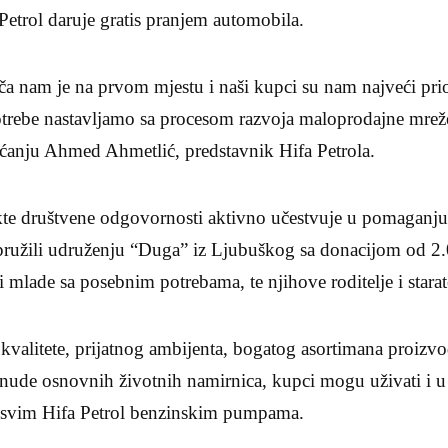
etrol daruje gratis pranjem automobila.
a nam je na prvom mjestu i naši kupci su nam najveći prior
otrebe nastavljamo sa procesom razvoja maloprodajne mreže
aćanju Ahmed Ahmetlić, predstavnik Hifa Petrola.
kte društvene odgovornosti aktivno učestvuje u pomaganju 
ružili udruženju “Duga” iz Ljubuškog sa donacijom od 
 mlade sa posebnim potrebama, te njihove roditelje i starat
valitete, prijatnog ambijenta, bogatog asortimana proizvo
ponude osnovnih životnih namirnica, kupci mogu uživati i u
a svim Hifa Petrol benzinskim pumpama.