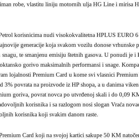
iman robe, vlastitu liniju motornih ulja HG Line i mirisa H
 Petrol korisnicima nudi visokokvalitetna HPLUS EURO 
ajnovije generacije koja svakom vozilu donose vrhunske 
u snagu, te smanjenu emisiju štetnih gasova. U ponudi j
oktansko gorivo maksimalnih performansi i snage. Kompan
ogram lojalnosti Premium Card u kome svi vlasnici Premiu
od 3% povrata na proizvode iz HP shopa, a u danima vik
 goriva, povrat novca po utvrđenoj skali i do 0,09 K
dovoljnih korisnika i sa razlogom nosi slogan Vraća novac 
oljnih korisnika koji svakim danom raste.
e Premium Card koji na svojoj kartici sakupe 50 KM nat