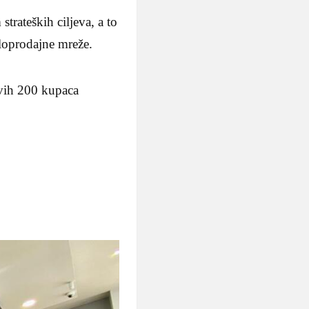
strateških ciljeva, a to
aloprodajne mreže.
rvih 200 kupaca
.