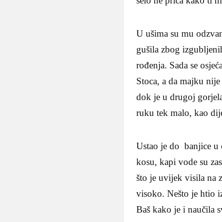
selo ne priča kako ti 
U ušima su mu odzvanja
gušila zbog izgubljen
rođenja. Sada se osjeć
Stoca, a da majku nije
dok je u drugoj gorjel
ruku tek malo, kao di
Ustao je do banjice u 
kosu, kapi vode su zas
što je uvijek visila n
visoko. Nešto je htio 
Baš kako je i naučila 