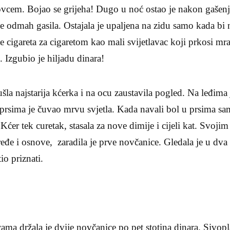
ovcem. Bojao se grijeha! Dugo u noć ostao je nakon gašenja
e odmah gasila. Ostajala je upaljena na zidu samo kada bi n
e cigareta za cigaretom kao mali svijetlavac koji prkosi mr
i. Izgubio je hiljadu dinara!
šla najstarija kćerka i na ocu zaustavila pogled. Na leđima
prsima je čuvao mrvu svjetla. Kada navali bol u prsima 
. Kćer tek curetak, stasala za nove dimije i cijeli kat. Svoj
eđe i osnove, zaradila je prve novčanice. Gledala je u dva 
io priznati.
ma držala je dvije novčanice po pet stotina dinara. Sivop