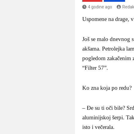
4 godine ago
Redak
Uspomene na drage, vr
Još se malo dnevnog sv
akšama. Petrolejka lam
pogledom zakačenim za
“Filter 57”.
Ko zna koja po redu?
– Đe su ti oči bile? Sr
aluminijskoj šerpi. Ta
isto i večerala.