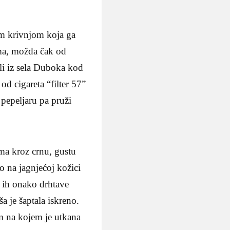
om krivnjom koja ga
ima, možda čak od
ili iz sela Duboka kod
d cigareta “filter 57”
 pepeljaru pa pruži
ima kroz crnu, gustu
o na jagnjećoj kožici
i ih onako drhtave
a je šaptala iskreno.
im na kojem je utkana