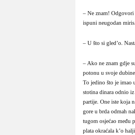
– Ne znam! Odgovori k
ispuni neugodan miris
– U što si gled’o. Nast
– Ako ne znam gdje su 
potonu u svoje dubine
To jedino što je imao
stotina dinara odnio i
partije. One iste koja 
gore u brda odmah nako
tugom osjećao među pr
plata okraćala k’o halj