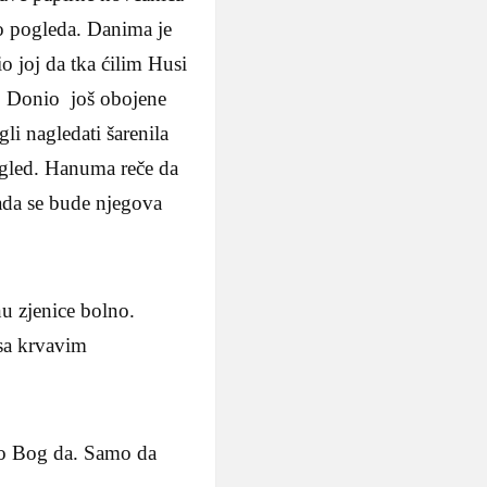
mo pogleda. Danima je
 joj da tka ćilim Husi
ti. Donio još obojene
li nagledati šarenila
ogled. Hanuma reče da
Kada se bude njegova
nu zjenice bolno.
 sa krvavim
ko Bog da. Samo da