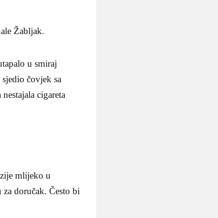
ale Žabljak.
utapalo u smiraj
 sjedio čovjek sa
nestajala cigareta
ozije mlijeko u
u za doručak. Često bi