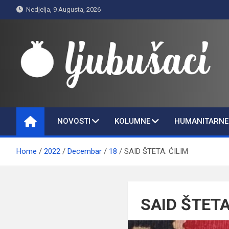
Skip
Nedjelja, 9 Augusta, 2026
to
content
Ljubušaci
Svom voljenom gradu
NOVOSTI
KOLUMNE
HUMANITARNE 
Home
2022
Decembar
18
SAID ŠTETA: ĆILIM
SAID ŠTETA