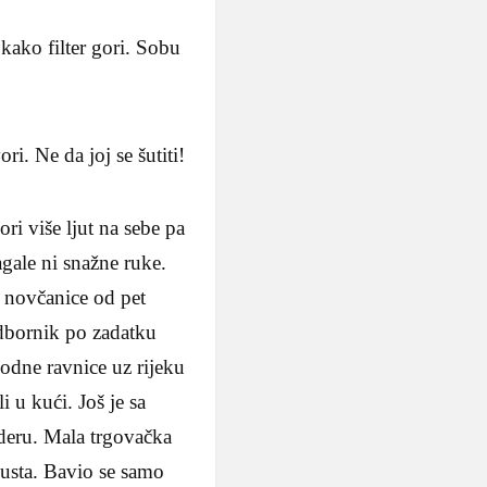
kako filter gori. Sobu
ri. Ne da joj se šutiti!
i više ljut na sebe pa
gale ni snažne ruke.
e novčanice od pet
 odbornik po zadatku
plodne ravnice uz rijeku
 u kući. Još je sa
deru. Mala trgovačka
o usta. Bavio se samo