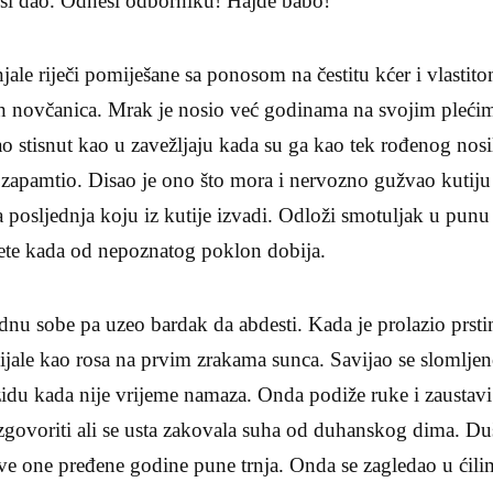
nisi dao. Odnesi odborniku! Hajde babo!
le riječi pomiješane sa ponosom na čestitu kćer i vlastit
ih novčanica. Mrak je nosio već godinama na svojim pleć
ao stisnut kao u zavežljaju kada su ga kao tek rođenog nos
 zapamtio. Disao je ono što mora i nervozno gužvao kutiju o
a posljednja koju iz kutije izvadi. Odloži smotuljak u punu
jete kada od nepoznatog poklon dobija.
dnu sobe pa uzeo bardak da abdesti. Kada je prolazio prst
ijale kao rosa na prvim zrakama sunca. Savijao se slomljen
a zidu kada nije vrijeme namaza. Onda podiže ruke i zaustav
izgovoriti ali se usta zakovala suha od duhanskog dima. Duš
sve one pređene godine pune trnja. Onda se zagledao u ćil