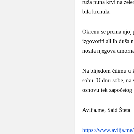
ruža puna krvi na zelen
bila krenula.
Okrenu se prema njoj 
izgovoriti ali ih duša
nosila njegova umorna 
Na blijedom ćilimu u 
sobu. U dnu sobe, na s
osnovu tek započetog ć
Avlija.me, Said Šteta
https://www.avlija.me/