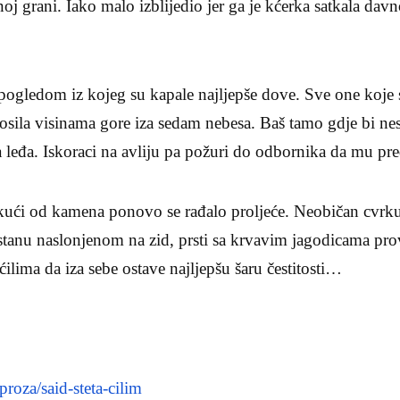
oj grani. Iako malo izblijedio jer ga je kćerka satkala dav
pogledom iz kojeg su kapale najljepše dove. Sve one koje 
 nosila visinama gore iza sedam nebesa. Baš tamo gdje bi ne
leđa. Iskoraci na avliju pa požuri do odbornika da mu pre
kući od kamena ponovo se rađalo proljeće. Neobičan cvrku
tanu naslonjenom na zid, prsti sa krvavim jagodicama prov
ilima da iza sebe ostave najljepšu šaru čestitosti…
proza/said-steta-cilim