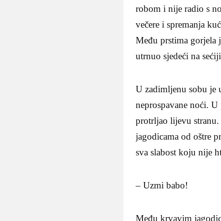
robom i nije radio s n
večere i spremanja kuć
Među prstima gorjela j
utrnuo sjedeći na sećij
U zadimljenu sobu je u
neprospavane noći. U 
protrljao lijevu stranu
jagodicama od oštre pr
sva slabost koju nije ht
– Uzmi babo!
Među krvavim jagodica