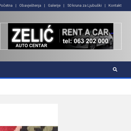
Početna
Obavještenja
Galerije
50 kruna za Ljubuški
Kontakt