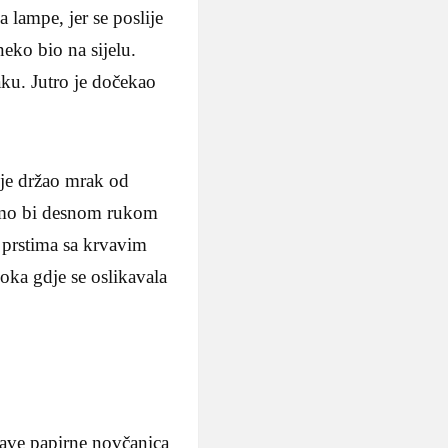
 lampe, jer se poslije
eko bio na sijelu.
aku. Jutro je dočekao
 je držao mrak od
samo bi desnom rukom
im prstima sa krvavim
oka gdje se oslikavala
lave papirne novčanica