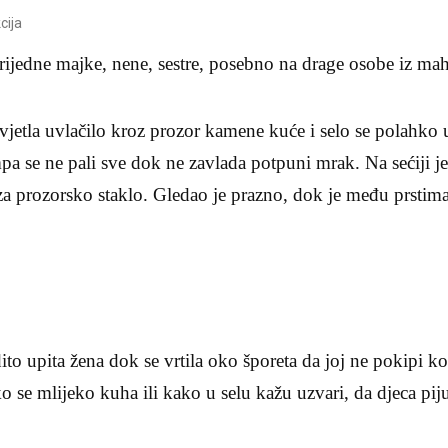
cija
ijedne majke, nene, sestre, posebno na drage osobe iz mah
jetla uvlačilo kroz prozor kamene kuće i selo se polahko 
pa se ne pali sve dok ne zavlada potpuni mrak. Na sećiji je
 prozorsko staklo. Gledao je prazno, dok je među prstima 
dito upita žena dok se vrtila oko šporeta da joj ne pokipi k
ko se mlijeko kuha ili kako u selu kažu uzvari, da djeca pij