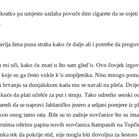
ratko pa umjesto uzdaha povuče dim cigarete da se osjeti 
.
avlja žena puna straha kako će dalje ali i potrebe da progovo
mi oči, kako ću znati u što sam gled’o. Ovo čovjek izgovor
 koje su ga često vukle k’o utopljenika. Nisu mnogo poma
 u hrvanju sa dunjalukom kada mu se navali na pleća. Dvij
z kuće da plati učešće za put i struju. Tako odredio seoski
naredi da se napravi Jablaničko jezero a seljani pomjere iz 
n onog tamo rata. Bile su to zadnje novčanice što su imali
stima oštrinu papira novih novčanica štampanih na Topči
inka tek da pokrije stid, nije mogla biti dovoljna za šestor