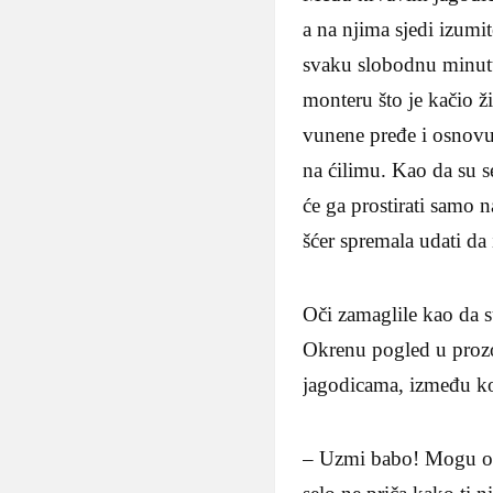
a na njima sjedi izumi
svaku slobodnu minutu
monteru što je kačio ž
vunene pređe i osnovu 
na ćilimu. Kao da su 
će ga prostirati samo
šćer spremala udati da
Oči zamaglile kao da su
Okrenu pogled u prozo
jagodicama, između koj
– Uzmi babo! Mogu ov