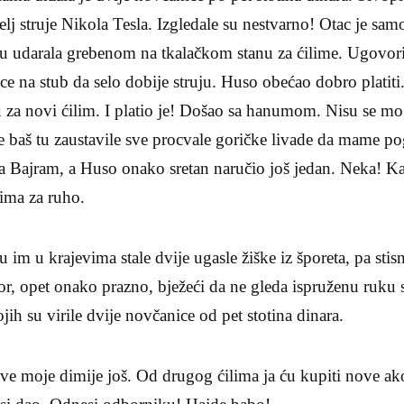
telj struje Nikola Tesla. Izgledale su nestvarno! Otac je sa
 udarala grebenom na tkalačkom stanu za ćilime. Ugovorio
ice na stub da selo dobije struju. Huso obećao dobro plati
za novi ćilim. I platio je! Došao sa hanumom. Nisu se mog
se baš tu zaustavile sve procvale goričke livade da mame p
 na Bajram, a Huso onako sretan naručio još jedan. Neka! 
 ima za ruho.
 im u krajevima stale dvije ugasle žiške iz šporeta, pa stis
r, opet onako prazno, bježeći da ne gleda ispruženu ruku
ih su virile dvije novčanice od pet stotina dinara.
e moje dimije još. Od drugog ćilima ja ću kupiti nove a