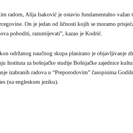
kim radom, Alija Isaković je ostavio fundamentalno važan 
cegovine. On je jedan od ličnosti kojih se moramo prisjećati
va pohoditi, razumijevati”, kazao je Kodrić.
akon održanog naučnog skupa planirano je objavljivanje zb
u Instituta za bošnjačke studije Bošnjačke zajednice kult
anje izabranih radova u “Preporodovim” časopisima Godi
ies (na engleskom jeziku).