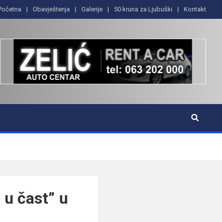
Početna
Obavještenja
Galerije
50 kruna za Ljubuški
Kontakt
 u čast” u