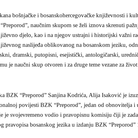
ikana bošnjačke i bosanskohercegovačke književnosti i kult
 “Preporod”, naučnim skupom se želi iznova skrenuti pažn
iževno djelo, kao i na njegov ustrajni i historijski važni r
 književnog naslijeđa oblikovanog na bosanskom jeziku, od
kni, dramski, putopisni, esejistički, antologičarski, uredni
emu je naučni skup otvoren i za druge teme vezane za život 
ka BZK “Preporod” Sanjina Kodrića, Alija Isaković je izuz
ucionalnoj povijesti BZK “Preporod”, jedan od obnovitelja i
oje je svojevremeno vodio i pravopisnu komisiju čiji je zada
vog pravopisa bosanskog jezika u izdanju BZK “Preporod”