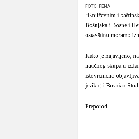
FOTO: FENA
“Književnim i baštins
Bošnjaka i Bosne i Her
ostavštinu moramo izno
Kako je najavljeno, n
naučnog skupa u izdanj
istovremeno objavljiv
jeziku) i Bosnian Stud
Preporod