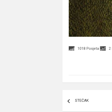
1018 Posjeta
2
Navigacija
STEĆAK
članaka