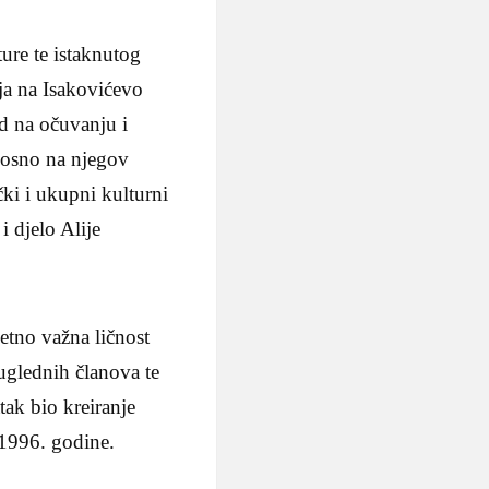
ure te istaknutog
ja na Isakovićevo
ad na očuvanju i
nosno na njegov
čki i ukupni kulturni
i djelo Alije
etno važna ličnost
 uglednih članova te
tak bio kreiranje
 1996. godine.