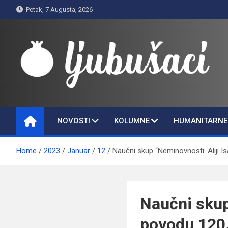
Skip
Petak, 7 Augusta, 2026
to
content
Ljubušaci
Svom voljenom gradu
NOVOSTI
KOLUMNE
HUMANITARNE 
Home
2023
Januar
12
Naučni skup “Neminovnosti: Aliji 
Naučni skup
povodu 120.