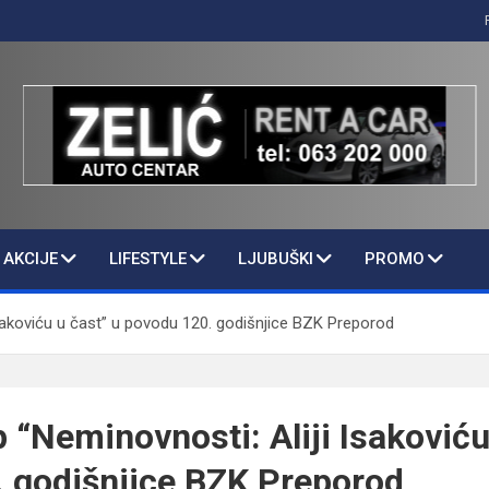
AKCIJE
LIFESTYLE
LJUBUŠKI
PROMO
Isakoviću u čast” u povodu 120. godišnjice BZK Preporod
 “Neminovnosti: Aliji Isakoviću
 godišnjice BZK Preporod