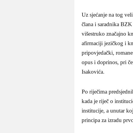
Uz sjećanje na tog vel
člana i saradnika BZK
višestruko značajno knj
afirmaciji jezičkog i
pripovjedački, romanes
opus i doprinos, pri č
Isakovića.
Po riječima predsjedni
kada je riječ o instit
institucije, a unutar k
principa za izradu pr