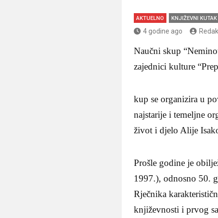
AKTUELNO
KNJIŽEVNI KUTAK
4 godine ago
Redak
Naučni skup “Neminovn
zajednici kulture “Prep
kup se organizira u p
najstarije i temeljne o
život i djelo Alije Isak
Prošle godine je obilj
1997.), odnosno 50. go
Rječnika karakteristič
književnosti i prvog 