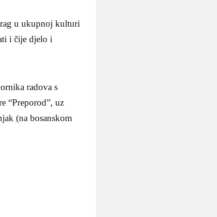
trag u ukupnoj kulturi
 i čije djelo i
ornika radova s
ure “Preporod”, uz
šnjak (na bosanskom