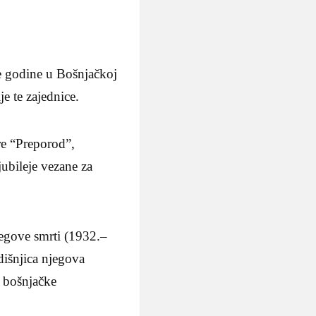
ve godine u Bošnjačkoj
je te zajednice.
re “Preporod”,
jubileje vezane za
jegove smrti (1932.–
dišnjica njegova
e bošnjačke