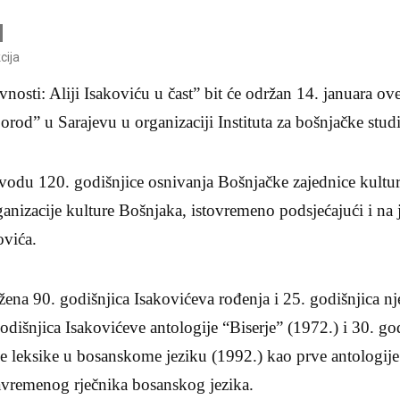
cija
osti: Aliji Isakoviću u čast” bit će održan 14. januara o
orod” u Sarajevu u organizaciji Instituta za bošnjačke studi
ovodu 120. godišnjice osnivanja Bošnjačke zajednice kultu
rganizacije kulture Bošnjaka, istovremeno podsjećajući i na 
ovića.
ežena 90. godišnjica Isakovićeva rođenja i 25. godišnjica n
dišnjica Isakovićeve antologije “Biserje” (1972.) i 30. go
ne leksike u bosanskome jeziku (1992.) kao prve antologij
savremenog rječnika bosanskog jezika.