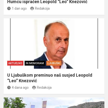
Humcu ispraćen Leopold “Leo” Knezović
1 dan ago
Redakcija
AKTUELNO
IN MEMORIAM
LJUBUŠKI
U Ljubuškom preminuo naš susjed Leopold
“Leo” Knezović
4 dana ago
Redakcija