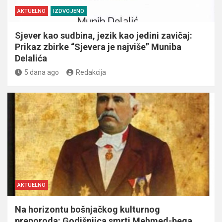
AKTUELNO
IZDVOJENO
Sjever kao sudbina, jezik kao jedini zavičaj:
Prikaz zbirke “Sjevera je najviše” Muniba
Delalića
5 dana ago
Redakcija
AKTUELNO
Na horizontu bošnjačkog kulturnog
preporoda: Godišnjica smrti Mehmed-bega