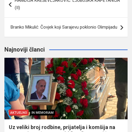
HAMDIJA KREŠEVLJAKOVIĆ: LJUBUŠKA KAPETANIJA
članaka
(II)
Branko Mikulić: Čovjek koji Sarajevu poklonio Olimpijadu
Najnoviji članci
AKTUELNO
IN MEMORIAM
Uz veliki broj rodbine, prijatelja i komšija na