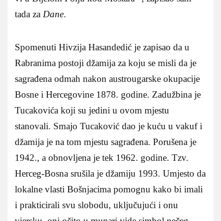
tada za
Dane
.
Spomenuti Hivzija Hasandedić je zapisao da u
Rabranima postoji džamija za koju se misli da je
sagrađena odmah nakon austrougarske okupacije
Bosne i Hercegovine 1878. godine. Zadužbina je
Tucakovića koji su jedini u ovom mjestu
stanovali. Smajo Tucaković dao je kuću u vakuf i
džamija je na tom mjestu sagrađena. Porušena je
1942., a obnovljena je tek 1962. godine. Tzv.
Herceg-Bosna srušila je džamiju 1993. Umjesto da
lokalne vlasti Bošnjacima pomognu kako bi imali
i prakticirali svu slobodu, uključujući i onu
vjersku, oni očito u munari vide simbol nečeg