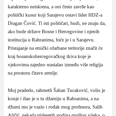
karakterno neiskrena, a oni često završe kao
politički kusur koji Sarajevu ostavi lider HDZ-a
Dragan Čović. Ti isti političari, hudi, ne znaju da,
ako bude države Bosne i Hercegovine i njenih
institucija u Rabranima, biće je i u Sarajevu.
Pristajanje na etnički ofarbane teritorije značit će
kraj bosanskohercegovačkog tkiva koje je
vjekovima zajedno srastalao između više religija
na prostoru čitave zemlje.
Moj pradedo, rahmetli Šaban Tucaković, volio je
konje i išao je u tu džamiju u Rabranima, a na
džumi mu je vazio i rođak mog profesora, Salih
Aličić, nekada tridesetih godina prošlog vijeka, o