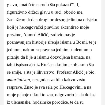
glavu, imat ćete narodu šta pokazati”’. I,
figurativno držeći glavu u ruci, oborio me.
Zasluženo. Jedan drugi profesor, jedini na odsjeku
koji je hercegovački pravilno akcentirao moje
prezime, Ahmed Aličić, zadivio nas je
poznavanjem historije širenja islama u Bosni, te je
jednom, nakon rasprave sa jednim studentom o
pitanju da li je u islamu dozvoljena kamata, na
tabli ispisao ajet iz Kur’ana kojim je objasnio šta
se smije, a šta je lihvarstvo. Profesor Aličić je bio
a
utoritativan
, nezgodan za bilo kakvu vrstu
rasprave. Znao je sva sela po Hercegovini, a na
moje pitanje otkud to zna, odgovorio je da dolazi
iz ulemanske, hodžinske porodice, te da su