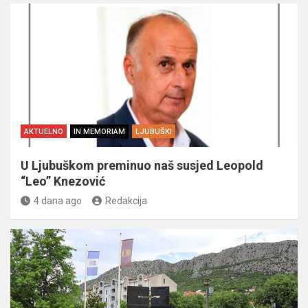
AKTUELNO
IN MEMORIAM
LJUBUŠKI
U Ljubuškom preminuo naš susjed Leopold
“Leo” Knezović
4 dana ago
Redakcija