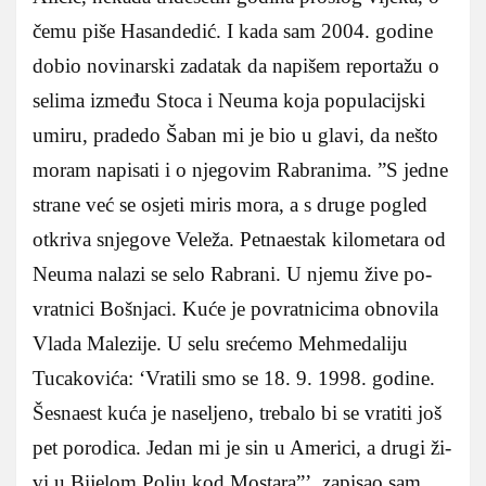
čemu piše Hasandedić. I kada sam 2004. godine
dobio novinarski zadatak da napišem reportažu o
selima između Stoca i Neuma koja populacijski
umiru, pradedo Šaban mi je bio u glavi, da nešto
moram napisati i o njegovim Rabranima. ”S je­dne
stra­ne već se osje­ti mi­ris mora, a s dru­ge po­gled
ot­kri­va snje­go­ve Veleža. Pe­tna­es­tak ki­lo­me­ta­ra od
Neuma na­la­zi se se­lo Ra­bra­ni. U nje­mu ži­ve po­
vra­tni­ci Boš­nja­ci. Ku­će je povra­tni­ci­ma obnovi­la
Vla­da Ma­le­zi­je. U se­lu sreće­mo Me­hme­da­li­ju
Tucakovića: ‘Vra­ti­li smo se 18. 9. 1998. go­di­ne.
Še­sna­est ku­ća je na­se­lje­no, treba­lo bi se vra­ti­ti još
pet po­ro­di­ca. Je­dan mi je sin u Americi, a dru­gi ži­
vi u Bi­je­lom Polju kod Mostara”’, zapisao sam