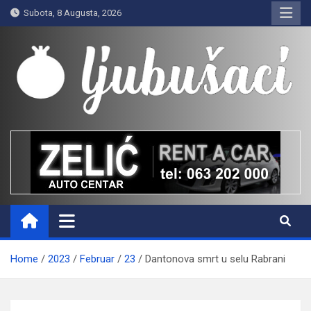
Skip
Subota, 8 Augusta, 2026
to
content
Ljubušaci
Svom voljenom gradu
Home
2023
Februar
23
Dantonova smrt u selu Rabrani