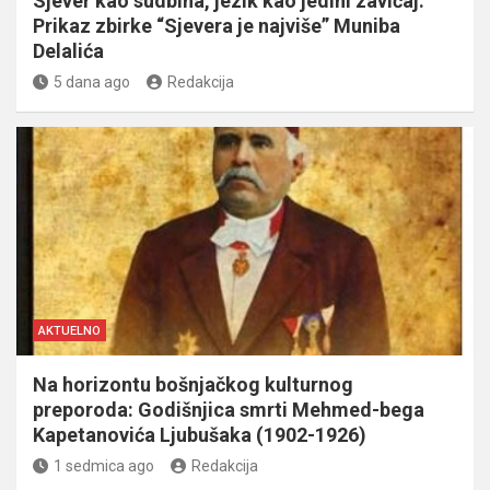
Sjever kao sudbina, jezik kao jedini zavičaj:
Prikaz zbirke “Sjevera je najviše” Muniba
Delalića
5 dana ago
Redakcija
AKTUELNO
Na horizontu bošnjačkog kulturnog
preporoda: Godišnjica smrti Mehmed-bega
Kapetanovića Ljubušaka (1902-1926)
1 sedmica ago
Redakcija