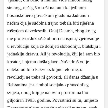
stranog, nečeg što strši na putu ka jedinom
bosanskohercegovačkom gradu na Jadranu i
nečem čija je sudbina trajno trebala biti riješena
rušenjem devedesetih. Onaj Danton, zbog kojeg
me profesor Juzbašić oborio na ispitu, vjerovao je
u revoluciju koja će donijeti slobodniju, bratskiju i
jednakiju državu. Ali je revolucija, čiji je i sam bio
kreator, i njemu došla glave. Naše društvo je
daleko od bilo kakve ozbiljne reforme, o
revoluciji ne treba ni govoriti, ali danas džamija u
Rabranima jest simbol socijalno pravednijeg
svijeta, onog koji je na ovim prostorima bio
giljotiran 1993. godine. Povratnici su tu, umjesto
Dantonove glave, narodu pokazali munaru, znak