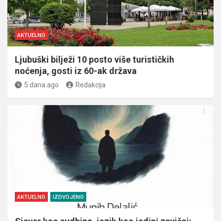
AKTUELNO
Ljubuški bilježi 10 posto više turističkih
noćenja, gosti iz 60-ak država
5 dana ago
Redakcija
AKTUELNO
IZDVOJENO