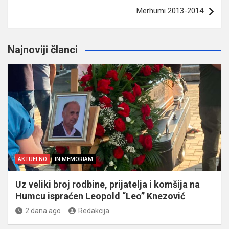
Merhumi 2013-2014
Najnoviji članci
AKTUELNO
IN MEMORIAM
Uz veliki broj rodbine, prijatelja i komšija na
Humcu ispraćen Leopold “Leo” Knezović
2 dana ago
Redakcija