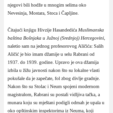
njegovi bili hodže u mnogim selima oko
Nevesinja, Mostara, Stoca i Čapljine.
Čitajući knjigu Hivzije Hasandedića
Muslimanska
baština Bošnjaka u Južnoj (Srednjoj) Hercegovini
,
naletio sam na jednog profesorovog Aličića: Salih
Aličić je bio imam džamije u selu Rabrani od
1937. do 1939. godine. Upravo je ova džamija
izbila u žižu javnosti nakon što su lokalne vlasti
pokušale da je zapečate, fol zbog divlje gradnje.
Nakon što su Stolac i Neum spojeni modernom
magistralom, Rabrani su postali vidljiva tačka, a
munara koju su mještani podigli odmah je upala u
oko opštinskim inspektorima iz Neuma, koji