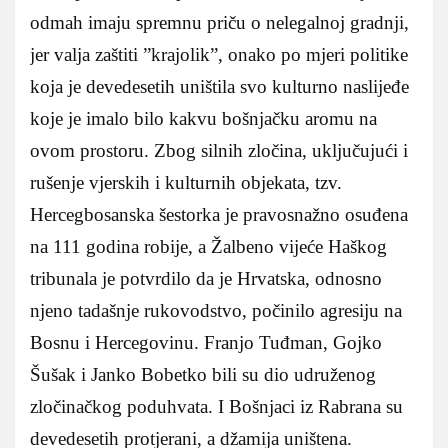
odmah imaju spremnu priču o nelegalnoj gradnji,
jer valja zaštiti ”krajolik”, onako po mjeri politike
koja je devedesetih uništila svo kulturno naslijeđe
koje je imalo bilo kakvu bošnjačku aromu na
ovom prostoru. Zbog silnih zločina, uključujući i
rušenje vjerskih i kulturnih objekata, tzv.
Hercegbosanska šestorka je pravosnažno osuđena
na 111 godina robije, a Žalbeno vijeće Haškog
tribunala je potvrdilo da je Hrvatska, odnosno
njeno tadašnje rukovodstvo, počinilo agresiju na
Bosnu i Hercegovinu. Franjo Tuđman, Gojko
Šušak i Janko Bobetko bili su dio udruženog
zločinačkog poduhvata. I Bošnjaci iz Rabrana su
devedesetih protjerani, a džamija uništena.