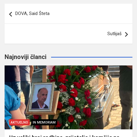
Navigacija
DOVA, Said Šteta
članaka
Sutlijaš
Najnoviji članci
AKTUELNO
IN MEMORIAM