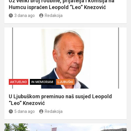
Uz veliki broj rodbine, prijatelja i komšija na
Humcu ispraćen Leopold “Leo” Knezović
3 dana ago
Redakcija
AKTUELNO
IN MEMORIAM
LJUBUŠKI
U Ljubuškom preminuo naš susjed Leopold
“Leo” Knezović
5 dana ago
Redakcija