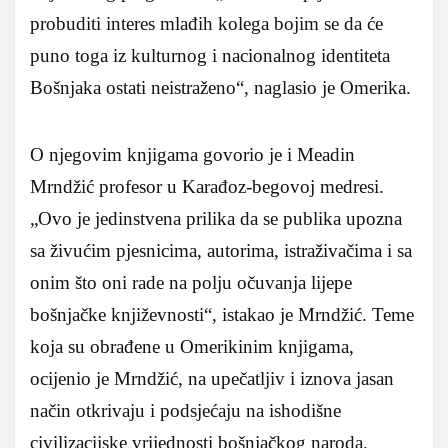
probuditi interes mlađih kolega bojim se da će
puno toga iz kulturnog i nacionalnog identiteta
Bošnjaka ostati neistraženo“, naglasio je Omerika.
O njegovim knjigama govorio je i Meadin
Mrndžić profesor u Karađoz-begovoj medresi.
„Ovo je jedinstvena prilika da se publika upozna
sa živućim pjesnicima, autorima, istraživačima i sa
onim što oni rade na polju očuvanja lijepe
bošnjačke književnosti“, istakao je Mrndžić. Teme
koja su obrađene u Omerikinim knjigama,
ocijenio je Mrndžić, na upečatljiv i iznova jasan
način otkrivaju i podsjećaju na ishodišne
civilizacijske vrijednosti bošnjačkog naroda.