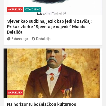
AKTUELNO
IZDVOJENO
Sjever kao sudbina, jezik kao jedini zavičaj:
Prikaz zbirke “Sjevera je najviše” Muniba
Delalića
6 dana ago
Redakcija
AKTUELNO
Na horizontu bošnjačkog kulturnog