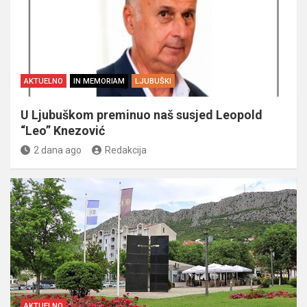
AKTUELNO
IN MEMORIAM
LJUBUŠKI
U Ljubuškom preminuo naš susjed Leopold
“Leo” Knezović
2 dana ago
Redakcija
AKTUELNO