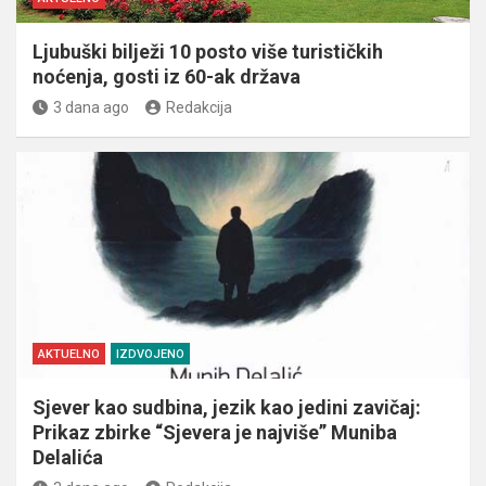
Ljubuški bilježi 10 posto više turističkih
noćenja, gosti iz 60-ak država
3 dana ago
Redakcija
AKTUELNO
IZDVOJENO
Sjever kao sudbina, jezik kao jedini zavičaj:
Prikaz zbirke “Sjevera je najviše” Muniba
Delalića