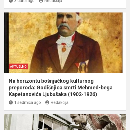
3 dana ago
Redakcija
AKTUELNO
Na horizontu bošnjačkog kulturnog
preporoda: Godišnjica smrti Mehmed-bega
Kapetanovića Ljubušaka (1902-1926)
1 sedmica ago
Redakcija