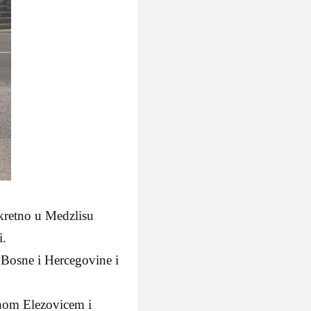
nkretno u Medzlisu
i.
Bosne i Hercegovine i
nom Elezovicem i