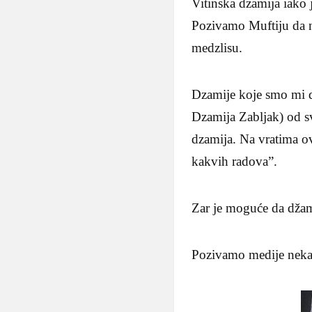
Vitinska dzamija iako 
Pozivamo Muftiju da n
medzlisu.
Dzamije koje smo mi d
Dzamija Zabljak) od svo
dzamija. Na vratima o
kakvih radova”.
Zar je moguće da džam
Pozivamo medije neka 