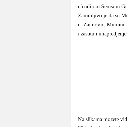
efendijom Semsom G
Zanimljivo je da su Mu
ef.Zaimovic, Muminu n
i zastitu i unapredjen
Na slikama mozete vid