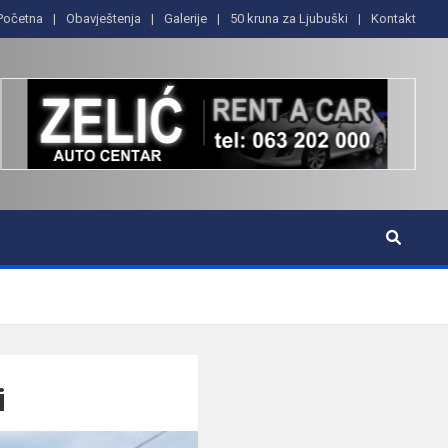
Početna
Obavještenja
Galerije
50 kruna za Ljubuški
Kontakt
i