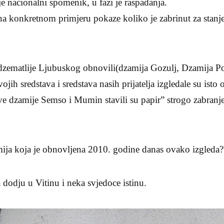
je nacionalni spomenik, u fazi je raspadanja.
a konkretnom primjeru pokaze koliko je zabrinut za stan
zematlije Ljubuskog obnovili(dzamija Gozulj, Dzamija Po
jih sredstava i sredstava nasih prijatelja izgledale su isto
ve dzamije Semso i Mumin stavili su papir” strogo zabranje
ija koja je obnovljena 2010. godine danas ovako izgleda?
dodju u Vitinu i neka svjedoce istinu.