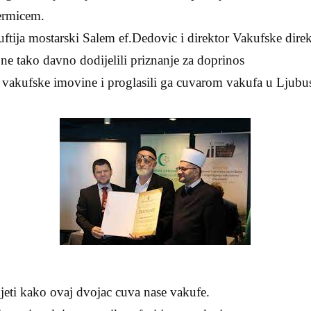
ermicem.
ftija mostarski Salem ef.Dedovic i direktor Vakufske direk
e tako davno dodijelili priznanje za doprinos
je vakufske imovine i proglasili ga cuvarom vakufa u Ljub
jeti kako ovaj dvojac cuva nase vakufe.