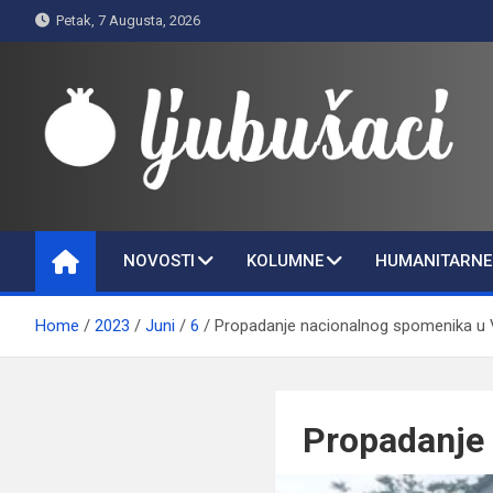
Skip
Petak, 7 Augusta, 2026
to
content
Ljubušaci
Svom voljenom gradu
NOVOSTI
KOLUMNE
HUMANITARNE 
Home
2023
Juni
6
Propadanje nacionalnog spomenika u V
Propadanje 