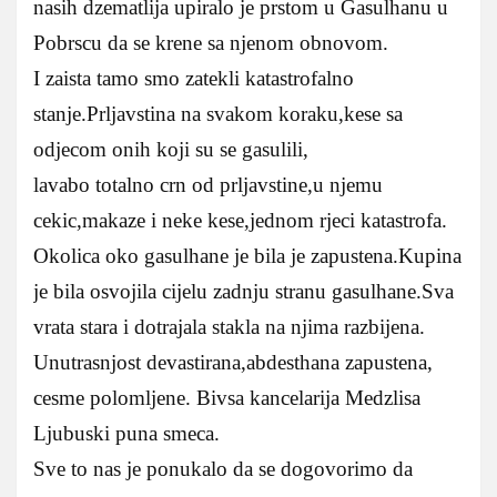
nasih dzematlija upiralo je prstom u Gasulhanu u
Pobrscu da se krene sa njenom obnovom.
I zaista tamo smo zatekli katastrofalno
stanje.Prljavstina na svakom koraku,kese sa
odjecom onih koji su se gasulili,
lavabo totalno crn od prljavstine,u njemu
cekic,makaze i neke kese,jednom rjeci katastrofa.
Okolica oko gasulhane je bila je zapustena.Kupina
je bila osvojila cijelu zadnju stranu gasulhane.Sva
vrata stara i dotrajala stakla na njima razbijena.
Unutrasnjost devastirana,abdesthana zapustena,
cesme polomljene. Bivsa kancelarija Medzlisa
Ljubuski puna smeca.
Sve to nas je ponukalo da se dogovorimo da