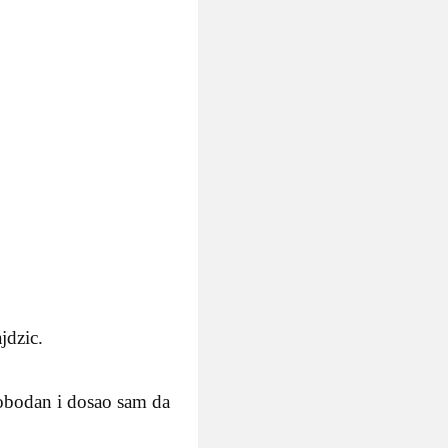
jdzic.
slobodan i dosao sam da