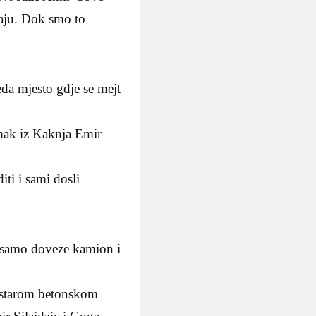
aju. Dok smo to
eda mjesto gdje se mejt
mak iz Kaknja Emir
ti i sami dosli
 samo doveze kamion i
a starom betonskom