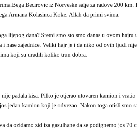
rima.Bega Becirovic iz Norveske salje za radove 200 km. I
ega Armana Kolasinca Koke. Allah da primi svima.
voga lijepog dana? Sretni smo sto smo danas u ovom hajru u
 nase zajednice. Veliki hajr je i da niko od ovih ljudi nije
ma koji su uradili koliko trun dobra.
 nije padala kisa. Pilko je otjerao utovaren kamion i vratio 
os jedan kamion koji je odvezao. Nakon toga otisli smo sa
a da ozidamo zid iza gasulhane da se podignemo jos 70 c