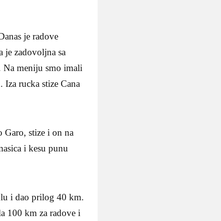
Danas je radove
a je zadovoljna sa
c. Na meniju smo imali
 Iza rucka stize Cana
 Garo, stize i on na
masica i kesu punu
ulu i dao prilog 40 km.
la 100 km za radove i