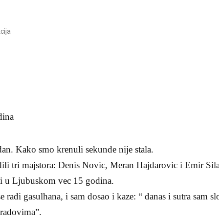
cija
dina
 dan. Kako smo krenuli sekunde nije stala.
li tri majstora: Denis Novic, Meran Hajdarovic i Emir Sila
adi u Ljubuskom vec 15 godina.
e radi gasulhana, i sam dosao i kaze: “ danas i sutra sam 
 radovima”.