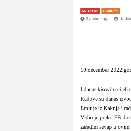
AKTUELNO
LJUBUŠKI
3 godine ago
Redak
10.decembar 2022.go
I danas kisovito cijeli
Radove su danas izvodi
Emir je iz Kaknja i r
Vidio je preko FB da s
zaradim sevap u ovim