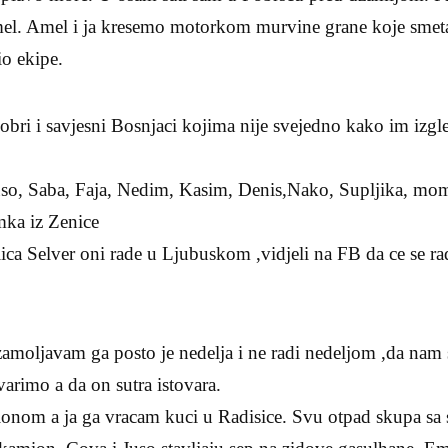
mel. Amel i ja kresemo motorkom murvine grane koje smet
io ekipe.
bri i savjesni Bosnjaci kojima nije svejedno kako im izgl
so, Saba, Faja, Nedim, Kasim, Denis,Nako, Supljika, mo
mka iz Zenice
ica Selver oni rade u Ljubuskom ,vidjeli na FB da ce se radi
moljavam ga posto je nedelja i ne radi nedeljom ,da nam
varimo a da on sutra istovara.
amionom a ja ga vracam kuci u Radisice. Svu otpad skupa s