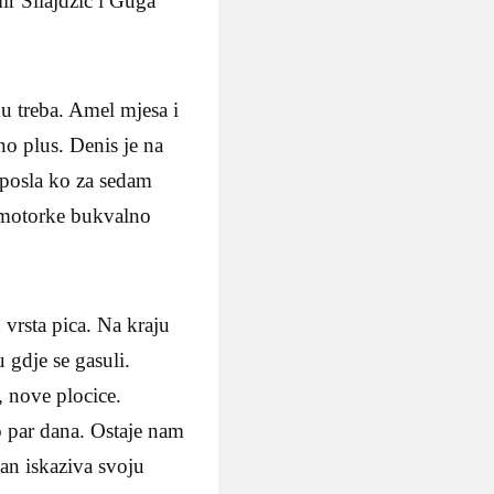
r Silajdzic i Guga
u treba. Amel mjesa i
no plus. Denis je na
o posla ko za sedam
e motorke bukvalno
 vrsta pica. Na kraju
 gdje se gasuli.
, nove plocice.
lo par dana. Ostaje nam
dan iskaziva svoju