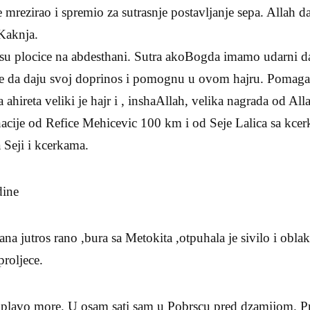
 mrezirao i spremio za sutrasnje postavljanje sepa. Allah 
Kaknja.
i su plocice na abdesthani. Sutra akoBogda imamo udarni d
e da daju svoj doprinos i pomognu u ovom hajru. Pomagat
hireta veliki je hajr i , inshaAllah, velika nagrada od Alla
nacije od Refice Mehicevic 100 km i od Seje Lalica sa kc
 Seji i kcerkama.
dine
a jutros rano ,bura sa Metokita ,otpuhala je sivilo i oblak
proljece.
 plavo more. U osam sati sam u Pobrscu pred dzamijom. P