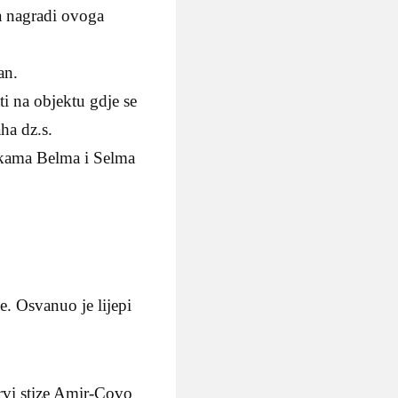
da nagradi ovoga
an.
i na objektu gdje se
ha dz.s.
erkama Belma i Selma
e. Osvanuo je lijepi
rvi stize Amir-Covo