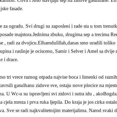
amion. Cova i Juso stavljaju sep na zidove gasulhane. Emi
jske fasade.
za ogradu. Svi drugi su zaposleni i rade sta u tom trenutk
i posade majstora.Jednima zbuku, drugima sep a trecima Re
se , radi za dvojicu.Elhamdulillah,danas smo uradili tolik
upina i raslinje je ocisceno, Samir i Selver i Amel sa dvij
e i drace.
mo tri vrece raznog otpada najvise boca i limenki od raznih
vrsili gasulhanu zidove sve, ostaju nove plocice na mjestu
ena. U Wc-u su ispravljeni svi zidovi i sutra idu , akoBogda
 cjela mreza i prva ruka ljepila. Do kraja je jos cirka osta
ova. Sve se radi najkvalitetnijim materijalima. Narod svaki 