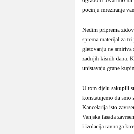
ogradom tovarimo na k
pocinju mreziranje van
Nedim priprema zidove 
sprema materijal za tr
gletovanju ne smiriva 
zadnjih kisnih dana. K
unistavaju grane kupin
U tom djelu sakupili s
konstatujemo da smo za
Kancelarija isto zavrs
Vanjska fasada zavrsena
i izolacija ravnoga kr