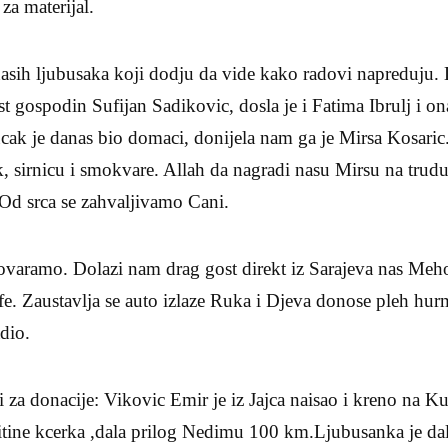
za materijal.
asih ljubusaka koji dodju da vide kako radovi napreduju. 
t gospodin Sufijan Sadikovic, dosla je i Fatima Ibrulj i on
ucak je danas bio domaci, donijela nam ga je Mirsa Kosari
 sirnicu i smokvare. Allah da nagradi nasu Mirsu na trudu.
d srca se zahvaljivamo Cani.
ovaramo. Dolazi nam drag gost direkt iz Sarajeva nas Meho
fe. Zaustavlja se auto izlaze Ruka i Djeva donose pleh hur
dio.
 za donacije: Vikovic Emir je iz Jajca naisao i kreno na K
itine kcerka ,dala prilog Nedimu 100 km.Ljubusanka je da