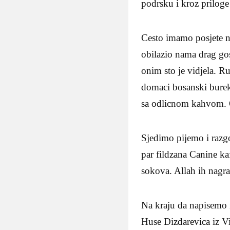
podrsku i kroz priloge 
Cesto imamo posjete n
obilazio nama drag gos
onim sto je vidjela. R
domaci bosanski burek,
sa odlicnom kahvom. O
Sjedimo pijemo i razg
par fildzana Canine ka
sokova. Allah ih nagra
Na kraju da napisemo i
Huse Dizdarevica iz V