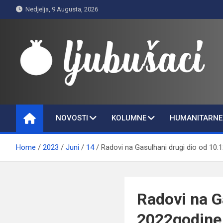
Skip
Nedjelja, 9 Augusta, 2026
to
content
Ljubušaci
Svom voljenom gradu
NOVOSTI
KOLUMNE
HUMANITARNE 
Home
2023
Juni
14
Radovi na Gasulhani drugi dio od 10.
Radovi na G
2022godine