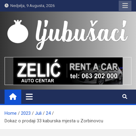
Skip
Nedjelja, 9 Augusta, 2026
to
content
Ljubušaci
Svom voljenom gradu
Home
2023
Juli
24
Dokaz o prodaji 33 kaburska mjesta u Zorbinovcu