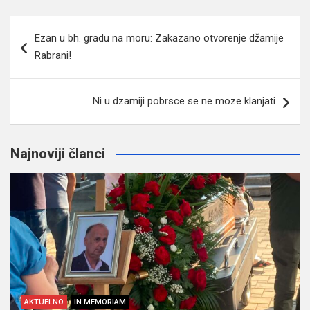
Navigacija
Ezan u bh. gradu na moru: Zakazano otvorenje džamije
članaka
Rabrani!
Ni u dzamiji pobrsce se ne moze klanjati
Najnoviji članci
AKTUELNO
IN MEMORIAM