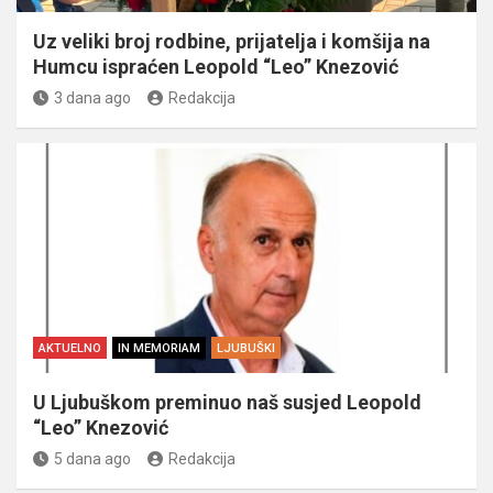
Uz veliki broj rodbine, prijatelja i komšija na
Humcu ispraćen Leopold “Leo” Knezović
3 dana ago
Redakcija
AKTUELNO
IN MEMORIAM
LJUBUŠKI
U Ljubuškom preminuo naš susjed Leopold
“Leo” Knezović
5 dana ago
Redakcija