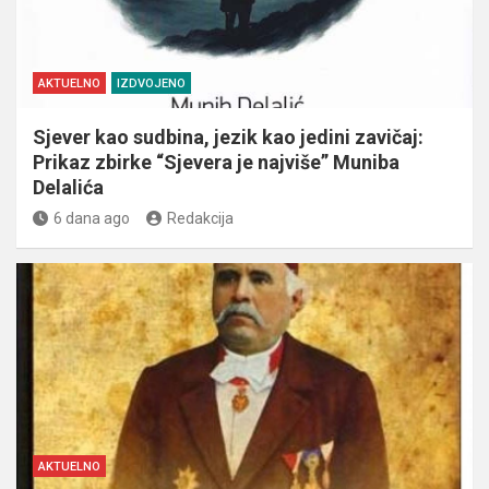
AKTUELNO
IZDVOJENO
Sjever kao sudbina, jezik kao jedini zavičaj:
Prikaz zbirke “Sjevera je najviše” Muniba
Delalića
6 dana ago
Redakcija
AKTUELNO