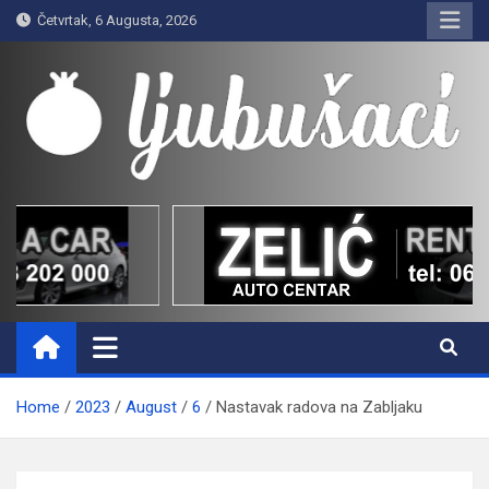
Skip
Četvrtak, 6 Augusta, 2026
to
content
Ljubušaci
Svom voljenom gradu
Home
2023
August
6
Nastavak radova na Zabljaku