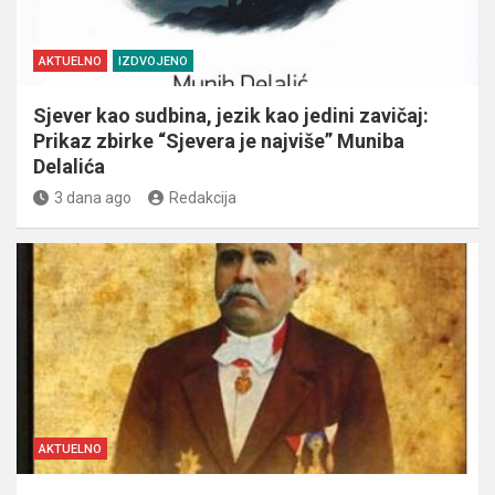
AKTUELNO
IZDVOJENO
Sjever kao sudbina, jezik kao jedini zavičaj:
Prikaz zbirke “Sjevera je najviše” Muniba
Delalića
3 dana ago
Redakcija
AKTUELNO