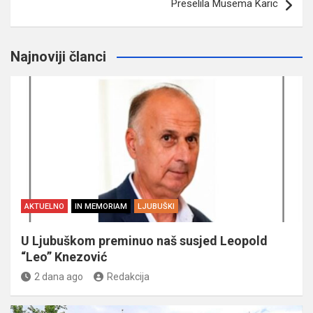
Preselila Musema Karic
Najnoviji članci
AKTUELNO
IN MEMORIAM
LJUBUŠKI
U Ljubuškom preminuo naš susjed Leopold
“Leo” Knezović
2 dana ago
Redakcija