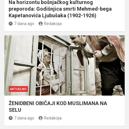
Na horizontu bošnjačkog kulturnog
preporoda: Godišnjica smrti Mehmed-bega
Kapetanovića Ljubušaka (1902-1926)
7 dana ago
Redakcija
AKTUELNO
ŽENIDBENI OBIČAJI KOD MUSLIMANA NA
SELU
7 dana ago
Redakcija