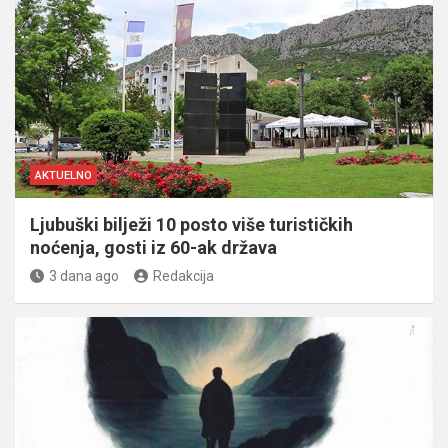
AKTUELNO
Ljubuški bilježi 10 posto više turističkih
noćenja, gosti iz 60-ak država
3 dana ago
Redakcija