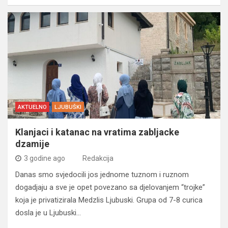
AKTUELNO
LJUBUŠKI
Klanjaci i katanac na vratima zabljacke
dzamije
3 godine ago
Redakcija
Danas smo svjedocili jos jednome tuznom i ruznom
dogadjaju a sve je opet povezano sa djelovanjem “trojke”
koja je privatizirala Medzlis Ljubuski. Grupa od 7-8 curica
dosla je u Ljubuski…