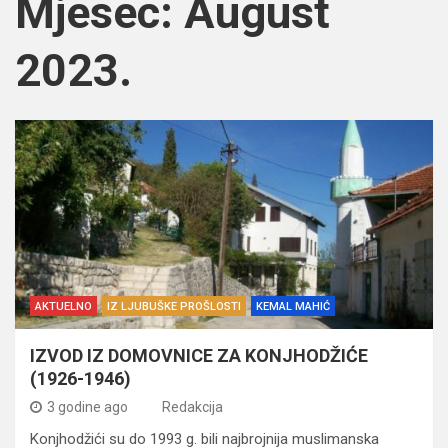
Mjesec:
August
2023.
AKTUELNO
IZ LJUBUŠKE PROŠLOSTI
KEMAL MAHIĆ
IZVOD IZ DOMOVNICE ZA KONJHODŽIĆE
(1926-1946)
3 godine ago
Redakcija
Konjhodžići su do 1993 g. bili najbrojnija muslimanska