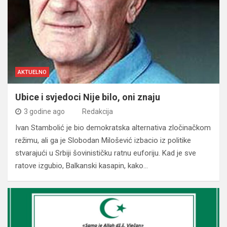
AKTUELNO
Ubice i svjedoci Nije bilo, oni znaju
3 godine ago
Redakcija
Ivan Stambolić je bio demokratska alternativa zločinačkom
režimu, ali ga je Slobodan Milošević izbacio iz politike
stvarajući u Srbiji šovinističku ratnu euforiju. Kad je sve
ratove izgubio, Balkanski kasapin, kako…