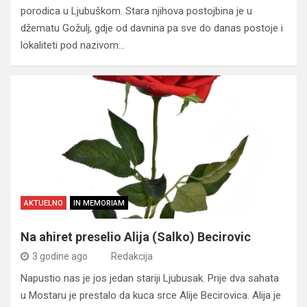
porodica u Ljubuškom. Stara njihova postojbina je u
džematu Gožulj, gdje od davnina pa sve do danas postoje i
lokaliteti pod nazivom…
AKTUELNO
IN MEMORIAM
Na ahiret preselio Alija (Salko) Becirovic
3 godine ago
Redakcija
Napustio nas je jos jedan stariji Ljubusak. Prije dva sahata
u Mostaru je prestalo da kuca srce Alije Becirovica. Alija je