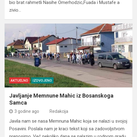
bio brat rahmetli Nasihe Omerhodzic,Fuada i Mustafe a
zivio…
AKTUELNO
IZDVOJENO
Javljanje Memnune Mahic iz Bosanskoga
Samca
3 godine ago
Redakcija
Javila nam se nasa Memnuna Mahic koja se nalazi u svojoj
Posavini. Poslala nam je kraci tekst koji sa zadovoljstvom
prenosimo. Već nekoliko dana se nalazim u rodnom gradu,