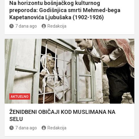
Na horizontu bošnjačkog kulturnog
preporoda: Godišnjica smrti Mehmed-bega
Kapetanovića Ljubušaka (1902-1926)
7 dana ago
Redakcija
AKTUELNO
ŽENIDBENI OBIČAJI KOD MUSLIMANA NA
SELU
7 dana ago
Redakcija