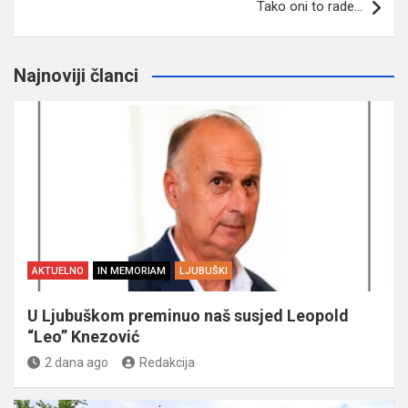
Tako oni to rade…
Najnoviji članci
AKTUELNO
IN MEMORIAM
LJUBUŠKI
U Ljubuškom preminuo naš susjed Leopold
“Leo” Knezović
2 dana ago
Redakcija