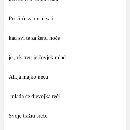
Proći će zanosni sati
kad svi te za ženu hoće
jer,tek tren je čovjek mlad.
Ali,ja majko neću
-mlada će djevojka reći-
Svoje tražiti sreće