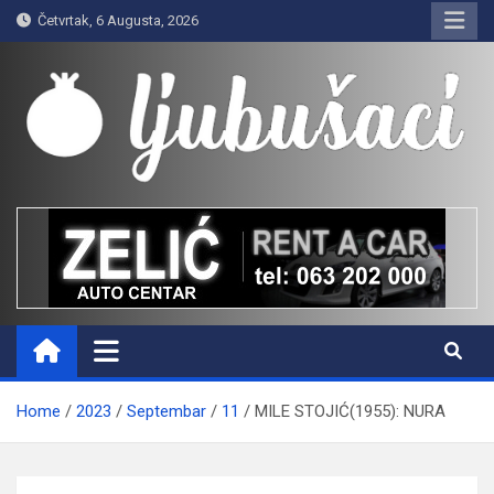
Skip
Četvrtak, 6 Augusta, 2026
to
content
Ljubušaci
Svom voljenom gradu
Home
2023
Septembar
11
MILE STOJIĆ(1955): NURA