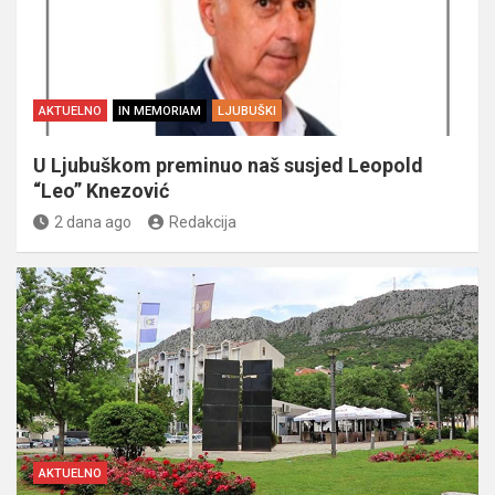
AKTUELNO
IN MEMORIAM
LJUBUŠKI
U Ljubuškom preminuo naš susjed Leopold
“Leo” Knezović
2 dana ago
Redakcija
AKTUELNO