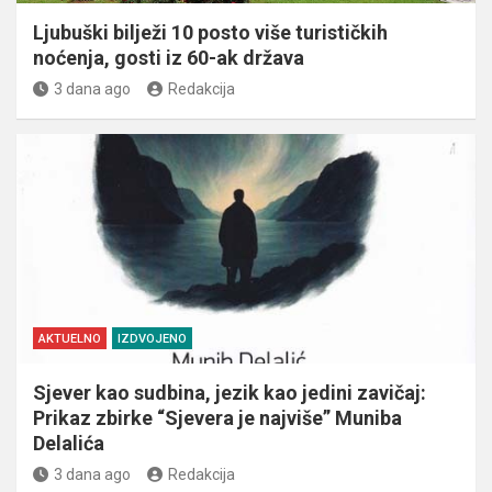
Ljubuški bilježi 10 posto više turističkih
noćenja, gosti iz 60-ak država
3 dana ago
Redakcija
AKTUELNO
IZDVOJENO
Sjever kao sudbina, jezik kao jedini zavičaj:
Prikaz zbirke “Sjevera je najviše” Muniba
Delalića
3 dana ago
Redakcija