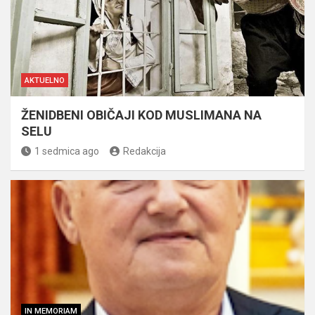
AKTUELNO
ŽENIDBENI OBIČAJI KOD MUSLIMANA NA
SELU
1 sedmica ago
Redakcija
IN MEMORIAM