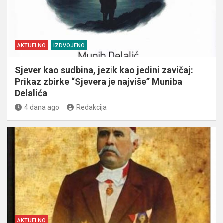
AKTUELNO
IZDVOJENO
Sjever kao sudbina, jezik kao jedini zavičaj:
Prikaz zbirke “Sjevera je najviše” Muniba
Delalića
4 dana ago
Redakcija
AKTUELNO