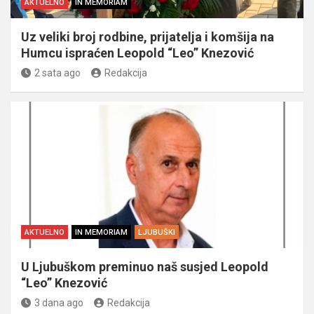
AKTUELNO
IN MEMORIAM
Uz veliki broj rodbine, prijatelja i komšija na
Humcu ispraćen Leopold “Leo” Knezović
2 sata ago
Redakcija
AKTUELNO
IN MEMORIAM
LJUBUŠKI
U Ljubuškom preminuo naš susjed Leopold
“Leo” Knezović
3 dana ago
Redakcija