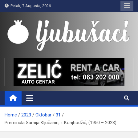
Skip
Petak, 7 Augusta, 2026
to
content
Ljubušaci
Svom voljenom gradu
Home
2023
Oktobar
31
Preminula Samija Ključanin, r. Konjhodžić, (1950 – 2023)