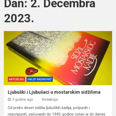
Dan:
2. Decembra
2023.
AKTUELNO
HALID SADIKOVIĆ
Ljubuški i Ljubušaci u mostarskim sidžilima
3 godine ago
Redakcija
Od preko deset sidžila ljubuških kadija, potpunih i
nepotpunih, sačuvanih do 1945. godine ostao je do danas