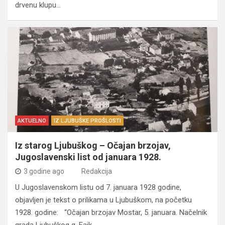
drvenu klupu…
AKTUELNO
IZ LJUBUŠKE PROŠLOSTI
Iz starog Ljubuškog – Očajan brzojav,
Jugoslavenski list od januara 1928.
3 godine ago
Redakcija
U Jugoslavenskom listu od 7. januara 1928 godine,
objavljen je tekst o prilikama u Ljubuškom, na početku
1928. godine: “Očajan brzojav Mostar, 5. januara. Načelnik
grada Ljubuškog g. Faik…