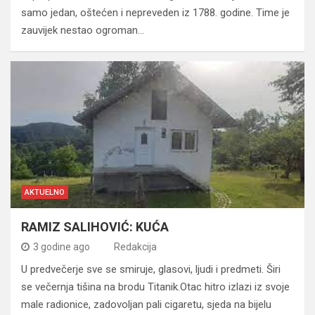
samo jedan, oštećen i nepreveden iz 1788. godine. Time je
zauvijek nestao ogroman…
AKTUELNO
RAMIZ SALIHOVIĆ: KUĆA
3 godine ago
Redakcija
U predvečerje sve se smiruje, glasovi, ljudi i predmeti. Širi
se večernja tišina na brodu Titanik.Otac hitro izlazi iz svoje
male radionice, zadovoljan pali cigaretu, sjeda na bijelu