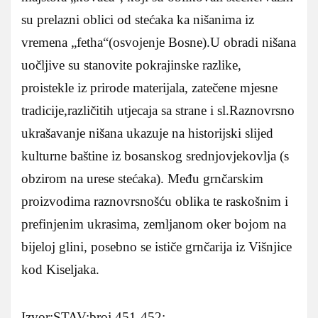
su prelazni oblici od stećaka ka nišanima iz
vremena „fetha“(osvojenje Bosne).U obradi nišana
uočljive su stanovite pokrajinske razlike,
proistekle iz prirode materijala, zatečene mjesne
tradicije,različitih utjecaja sa strane i sl.Raznovrsno
ukrašavanje nišana ukazuje na historijski slijed
kulturne baštine iz bosanskog srednjovjekovlja (s
obzirom na urese stećaka). Među grnčarskim
proizvodima raznovrsnošću oblika te raskošnim i
prefinjenim ukrasima, zemljanom oker bojom na
bijeloj glini, posebno se ističe grnčarija iz Višnjice
kod Kiseljaka.
Izvor:STAV;broj 451-452;