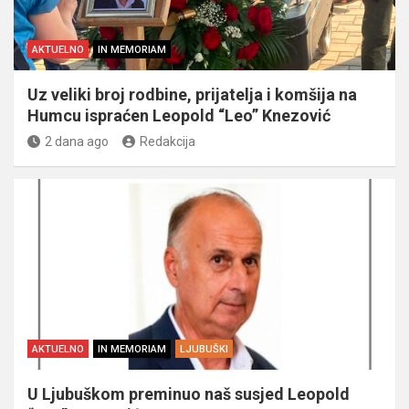
AKTUELNO
IN MEMORIAM
Uz veliki broj rodbine, prijatelja i komšija na
Humcu ispraćen Leopold “Leo” Knezović
2 dana ago
Redakcija
AKTUELNO
IN MEMORIAM
LJUBUŠKI
U Ljubuškom preminuo naš susjed Leopold