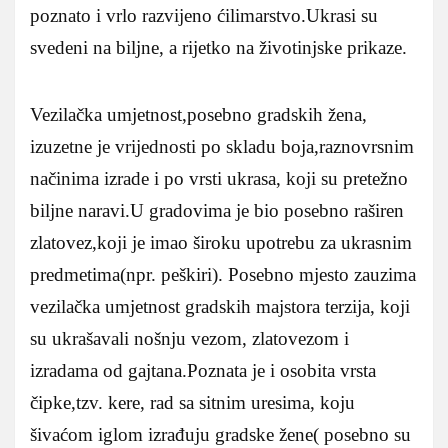
poznato i vrlo razvijeno ćilimarstvo.Ukrasi su
svedeni na biljne, a rijetko na životinjske prikaze.
Vezilačka umjetnost,posebno gradskih žena,
izuzetne je vrijednosti po skladu boja,raznovrsnim
načinima izrade i po vrsti ukrasa, koji su pretežno
biljne naravi.U gradovima je bio posebno raširen
zlatovez,koji je imao široku upotrebu za ukrasnim
predmetima(npr. peškiri). Posebno mjesto zauzima
vezilačka umjetnost gradskih majstora terzija, koji
su ukrašavali nošnju vezom, zlatovezom i
izradama od gajtana.Poznata je i osobita vrsta
čipke,tzv. kere, rad sa sitnim uresima, koju
šivaćom iglom izrađuju gradske žene( posebno su