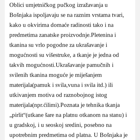
Oblici umjetničkog pučkog izražavanja u
Bošnjaka ispoljavaju se na raznim vrstama tvari,
kako u okvirima domaće radinosti tako i na
predmetima zanatske proizvodnje.Pletenina i
tkanina su vrlo pogodne za ukrašavanje i
mogućnosti su višestruke, a tkanje je jedna od
takvih mogućnosti.Ukrašavanje pamučnih i
svilenih tkanina moguće je miješanjem
materijala(pamuk i svila,vuna i svila itd.) ili
utkivanjem motiva od raznobojnog istog
materijala(npr.ćilimi).Poznata je tehnika tkanja
„pirlit“(utkane šare na platnu otkanom na stanu) i
u gradskoj, i u seoskoj sredini, posebno na
upotrebnim predmetima od platna. U Bošnjaka je