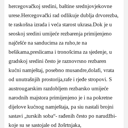
hercegovačkoj sredini, baštine srednjovjekovne
urese.Hercegovački rad odlikuje dublja drvorezba,
te raskošna izrada i veća starost ukrasa.Dok je u
seoskoj sredini umijeće rezbarenja primijenjeno
najčešće na sanducima za ruho,te na
bešikama,preslicama i tronošcima za sjedenje, u
gradskoj sredini često je raznovrsno rezbaren
kućni namještaj, posebno musandre,dolafi, vrata
od unutrašnjih prostorija,rafe i rjeđe stropovi. S
austrougarskim razdobljem rezbarsko umijeće
narodnih majstora primijenjeno je i na pokretne
dijelove kućnog namještaja, pa siu nastali brojni
sastavi „turskih soba“- rađenih često po narudžbi-
koje su se sastojale od žošrtnjaka,