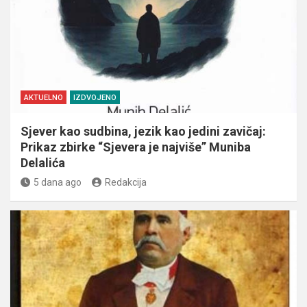
AKTUELNO
IZDVOJENO
Sjever kao sudbina, jezik kao jedini zavičaj:
Prikaz zbirke “Sjevera je najviše” Muniba
Delalića
5 dana ago
Redakcija