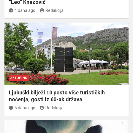
“Leo” Knezović
4 dana ago
Redakcija
AKTUELNO
Ljubuški bilježi 10 posto više turističkih
noćenja, gosti iz 60-ak država
5 dana ago
Redakcija