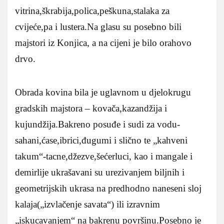
vitrina,škrabija,polica,peškuna,stalaka za
cvijeće,pa i lustera.Na glasu su posebno bili
majstori iz Konjica, a na cijeni je bilo orahovo
drvo.
Obrada kovina bila je uglavnom u djelokrugu
gradskih majstora – kovača,kazandžija i
kujundžija.Bakreno posuđe i sudi za vodu-
sahani,ćase,ibrici,đugumi i slično te „kahveni
takum“-tacne,džezve,šećerluci, kao i mangale i
demirlije ukrašavani su urezivanjem biljnih i
geometrijskih ukrasa na predhodno naneseni sloj
kalaja(„izvlačenje savata“) ili izravnim
„iskucavanjem“ na bakrenu površinu.Posebno je