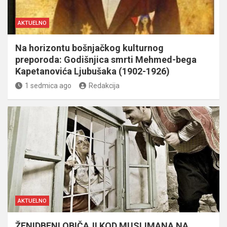
AKTUELNO
Na horizontu bošnjačkog kulturnog
preporoda: Godišnjica smrti Mehmed-bega
Kapetanovića Ljubušaka (1902-1926)
1 sedmica ago
Redakcija
AKTUELNO
ŽENIDBENI OBIČAJI KOD MUSLIMANA NA