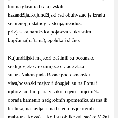
bio na glasu rad sarajevskih
kazandžija.Kujundžijski rad obuhvatao je izradu
srebrenog i zlatnog prstenja,menđuša,
privjesaka,narukvica,pojaseva s ukrasnim
kopčama(paftama),tepeluka i slično.
Kujundžijski majstori baštinili su bosansko
srednjovjekovno umijeće obrade zlata i
srebra.Nakon pada Bosne pod osmansku
vlast,bosanski majstori dospjeli su na Portu i
njihov rad bio je na visokoj cijeni.Umjetnička
obrada kamenih nadgrobnih spomenika,nišana ili
bašluka, nastavlja se nad srednjovjekovnih
majstora „kovača“, koji su oblikovali stećke.Važni