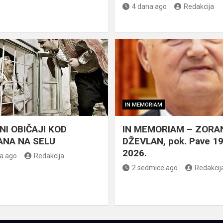
4 dana ago
Redakcija
IN MEMORIAM
NI OBIČAJI KOD
IN MEMORIAM – ZORA
NA NA SELU
DŽEVLAN, pok. Pave 1
2026.
a ago
Redakcija
2 sedmice ago
Redakcij