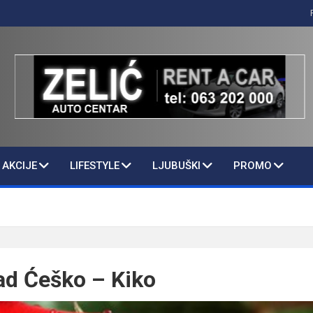
AKCIJE
LIFESTYLE
LJUBUŠKI
PROMO
ad Ćeško – Kiko