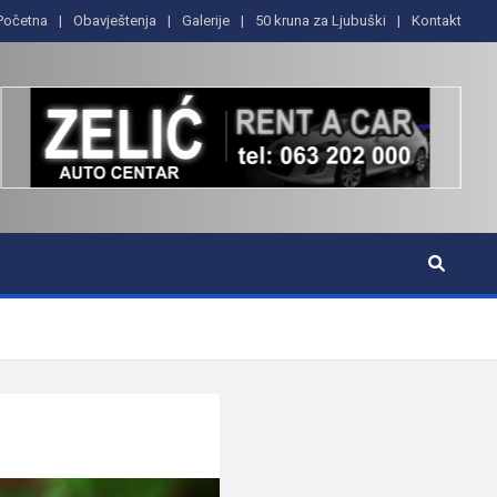
Početna
Obavještenja
Galerije
50 kruna za Ljubuški
Kontakt