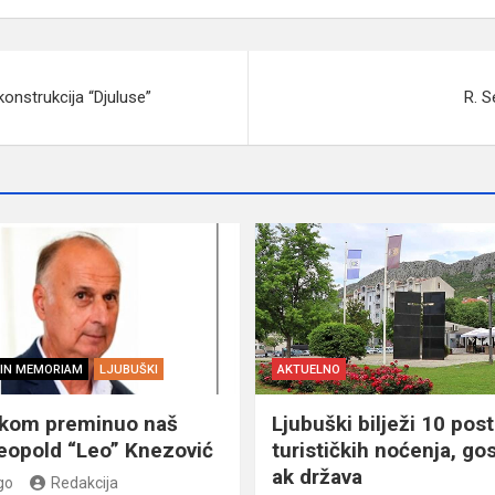
konstrukcija “Djuluse”
R. S
IN MEMORIAM
LJUBUŠKI
AKTUELNO
škom preminuo naš
Ljubuški bilježi 10 post
eopold “Leo” Knezović
turističkih noćenja, gos
ak država
go
Redakcija