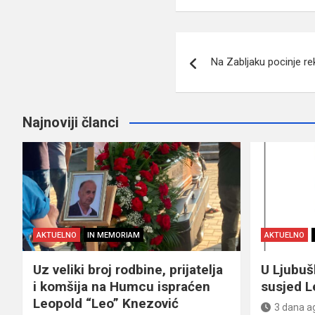
Navigacija
Na Zabljaku pocinje re
članaka
Najnoviji članci
AKTUELNO
IN MEMORIAM
AKTUELNO
Uz veliki broj rodbine, prijatelja
U Ljubu
i komšija na Humcu ispraćen
susjed L
Leopold “Leo” Knezović
3 dana a