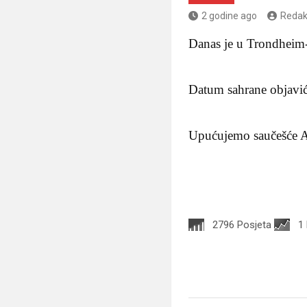
2 godine ago
Redak
Danas je u Trondheim
Datum sahrane objaviće
Upućujemo saučešće Am
2796 Posjeta
1