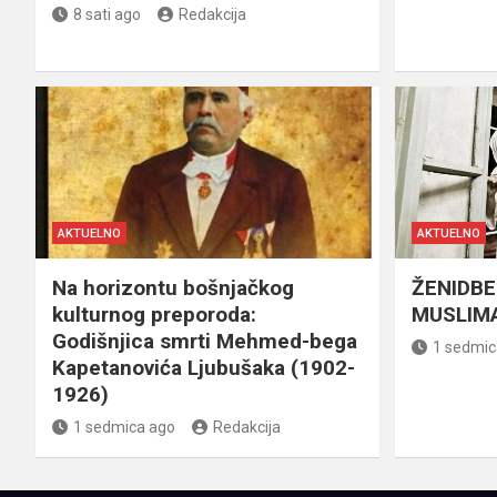
8 sati ago
Redakcija
AKTUELNO
AKTUELNO
Na horizontu bošnjačkog
ŽENIDBE
kulturnog preporoda:
MUSLIMA
Godišnjica smrti Mehmed-bega
1 sedmic
Kapetanovića Ljubušaka (1902-
1926)
1 sedmica ago
Redakcija