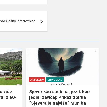
ead Ćeško, smrtovnica
AKTUELNO
IZDVOJENO
o više
Sjever kao sudbina, jezik kao
ti iz 60-
jedini zavičaj: Prikaz zbirke
“Sjevera je najviše” Muniba