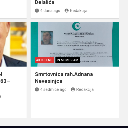
Delalića
4 dana ago
Redakcija
AKTUELNO
IN MEMORIAM
N
Smrtovnica rah.Adnana
963–
Nevesinjca
4 sedmice ago
Redakcija
a