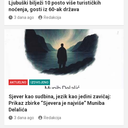
Ljubuški bilježi 10 posto više turističkih
noćenja, gosti iz 60-ak država
3 dana ago
Redakcija
AKTUELNO
IZDVOJENO
Sjever kao sudbina, jezik kao jedini zavičaj:
Prikaz zbirke “Sjevera je najviše” Muniba
Delalića
3 dana ago
Redakcija