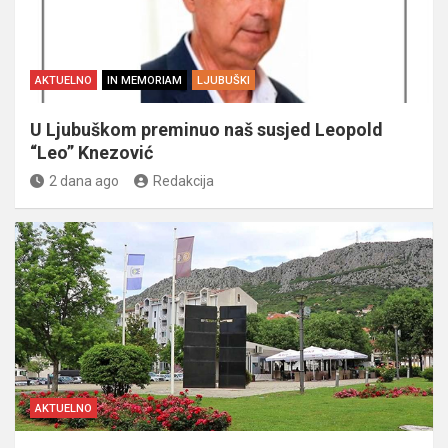
AKTUELNO
IN MEMORIAM
LJUBUŠKI
U Ljubuškom preminuo naš susjed Leopold
“Leo” Knezović
2 dana ago
Redakcija
AKTUELNO