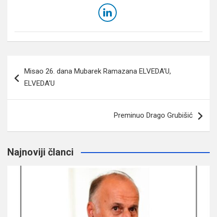
Navigacija
Misao 26. dana Mubarek Ramazana ELVEDA'U,
članaka
ELVEDA'U
Preminuo Drago Grubišić
Najnoviji članci