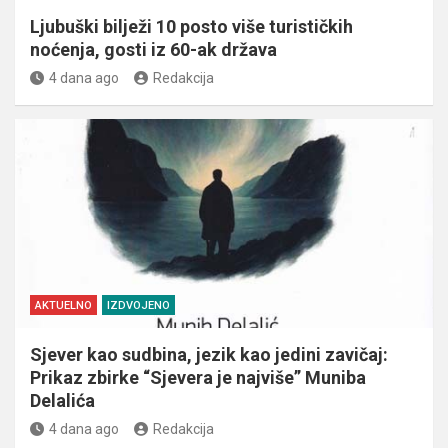
Ljubuški bilježi 10 posto više turističkih
noćenja, gosti iz 60-ak država
4 dana ago
Redakcija
AKTUELNO
IZDVOJENO
Sjever kao sudbina, jezik kao jedini zavičaj:
Prikaz zbirke “Sjevera je najviše” Muniba
Delalića
4 dana ago
Redakcija