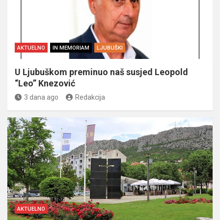
AKTUELNO
IN MEMORIAM
LJUBUŠKI
U Ljubuškom preminuo naš susjed Leopold
“Leo” Knezović
3 dana ago
Redakcija
AKTUELNO