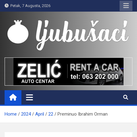
Skip
Petak, 7 Augusta, 2026
to
content
Ljubušaci
Svom voljenom gradu
Home
2024
April
22
Preminuo Ibrahim Orman