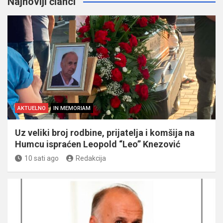
Najnoviji članci
AKTUELNO
IN MEMORIAM
Uz veliki broj rodbine, prijatelja i komšija na
Humcu ispraćen Leopold “Leo” Knezović
10 sati ago
Redakcija