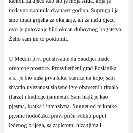
kamoli za djecu kao što je moja Aida, koja je
nedavno napunila dvanaest godina. Supruga i ja
smo imali grijeha za okajanje, ali za našu djecu
ovo je putovanje bilo okean duhovnog bogatstva.
Želio sam im to pokloniti.
U Medini prvi put shvatite da Saudijci hlade
otvorene prostore. Prosvijetljeni grad Poslanika,
a.s., je bio naša prva luka, stanica na kojoj sam
shvatio uvezanost složene igre obaveznih rituala
(farza) i tradicije (sunneta). Sam hadž je kao
pjesma, kratka i intenzivna. Sunnet od te kratke
pjesme hodočašća pravi priču veliku poput
ledenog brijega, sa zapletom, nizanjima i