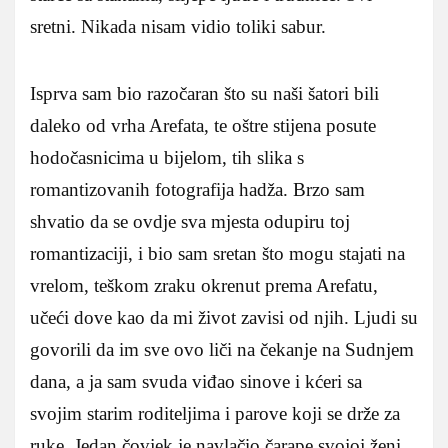
sretni. Nikada nisam vidio toliki sabur.
Isprva sam bio razočaran što su naši šatori bili
daleko od vrha Arefata, te oštre stijena posute
hodočasnicima u bijelom, tih slika s
romantizovanih fotografija hadža. Brzo sam
shvatio da se ovdje sva mjesta odupiru toj
romantizaciji, i bio sam sretan što mogu stajati na
vrelom, teškom zraku okrenut prema Arefatu,
učeći dove kao da mi život zavisi od njih. Ljudi su
govorili da im sve ovo liči na čekanje na Sudnjem
dana, a ja sam svuda viđao sinove i kćeri sa
svojim starim roditeljima i parove koji se drže za
ruke. Jedan čovjek je navlačio čarape svojoj ženi.