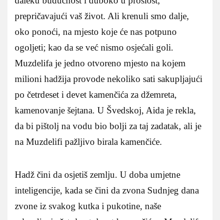
daleku budućnost i duboko u prošlost,
prepričavajući vaš život. Ali krenuli smo dalje,
oko ponoći, na mjesto koje će nas potpuno
ogoljeti; kao da se već nismo osjećali goli.
Muzdelifa je jedno otvoreno mjesto na kojem
milioni hadžija provode nekoliko sati sakupljajući
po četrdeset i devet kamenčića za džemreta,
kamenovanje šejtana. U Švedskoj, Aida je rekla,
da bi pištolj na vodu bio bolji za taj zadatak, ali je
na Muzdelifi pažljivo birala kamenčiće.
Hadž čini da osjetiš zemlju. U doba umjetne
inteligencije, kada se čini da zvona Sudnjeg dana
zvone iz svakog kutka i pukotine, naše