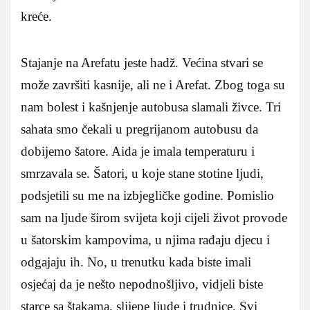
kreće.
Stajanje na Arefatu jeste hadž. Većina stvari se
može završiti kasnije, ali ne i Arefat. Zbog toga su
nam bolest i kašnjenje autobusa slamali živce. Tri
sahata smo čekali u pregrijanom autobusu da
dobijemo šatore. Aida je imala temperaturu i
smrzavala se. Šatori, u koje stane stotine ljudi,
podsjetili su me na izbjegličke godine. Pomislio
sam na ljude širom svijeta koji cijeli život provode
u šatorskim kampovima, u njima rađaju djecu i
odgajaju ih. No, u trenutku kada biste imali
osjećaj da je nešto nepodnošljivo, vidjeli biste
starce sa štakama, slijepe ljude i trudnice. Svi