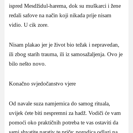
ispred Mesdžidul-harema, dok su muškarci i žene
redali safove na način koji nikada prije nisam
vidio. U cik zore.
Nisam plakao jer je život bio težak i nepravedan,
ili zbog starih trauma, ili iz samosažaljenja. Ovo je
bilo nešto novo.
Konačno svjedočanstvo vjere
Od navale suza namjernica do samog rituala,
uvijek ćete biti nespremni za hadž. Vodiči će vam
pomoći oko praktičnih potreba te vas ostaviti da
sami shvatite narativ te priče: porodica odlazi na