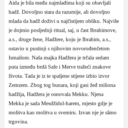
Aida je bila među najmlađima koji su obavljali
hadž. Dovoljno stara da razumije, ali dovoljno
mlada da hadž doživi u najčistijem obliku. Najviše
je dojmio posljednji ritual, saj, u čast Ibrahimove,
a.s., druge žene, Hadžere, koju je Ibrahim, a.s.,
ostavio u pustinji s njihovim novorođenčetom
Ismailom. Naša majka Hadžera je trčala sedam
puta između brdā Safe i Merve tražeći znakove
života. Tada je iz te spaljene stijene izbio izvor
Zemzem. Zbog tog bunara, koji gasi žeđ miliona
hadžija, Hadžera je osnovala Mekku. Njena
Mekka je sada Mesdžidul-harem, mjesto gdje je
molitva kao molitva u svemiru. Izvan nje je sâmo
trgovina.