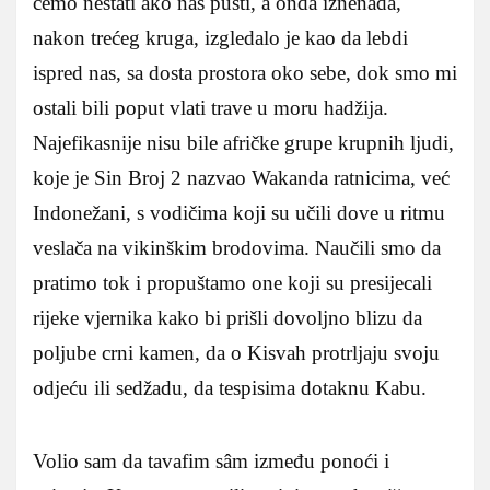
ćemo nestati ako nas pusti, a onda iznenada,
nakon trećeg kruga, izgledalo je kao da lebdi
ispred nas, sa dosta prostora oko sebe, dok smo mi
ostali bili poput vlati trave u moru hadžija.
Najefikasnije nisu bile afričke grupe krupnih ljudi,
koje je Sin Broj 2 nazvao Wakanda ratnicima, već
Indonežani, s vodičima koji su učili dove u ritmu
veslača na vikinškim brodovima. Naučili smo da
pratimo tok i propuštamo one koji su presijecali
rijeke vjernika kako bi prišli dovoljno blizu da
poljube crni kamen, da o Kisvah protrljaju svoju
odjeću ili sedžadu, da tespisima dotaknu Kabu.
Volio sam da tavafim sâm između ponoći i