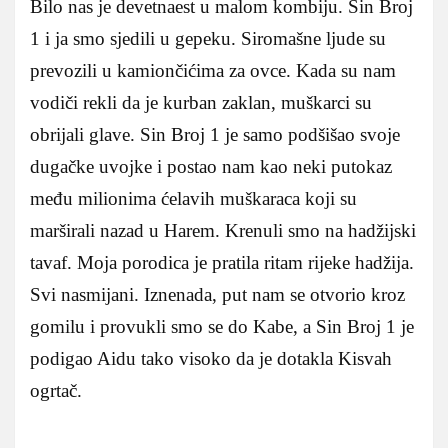
Bilo nas je devetnaest u malom kombiju. Sin Broj
1 i ja smo sjedili u gepeku. Siromašne ljude su
prevozili u kamiončićima za ovce. Kada su nam
vodiči rekli da je kurban zaklan, muškarci su
obrijali glave. Sin Broj 1 je samo podšišao svoje
dugačke uvojke i postao nam kao neki putokaz
među milionima ćelavih muškaraca koji su
marširali nazad u Harem. Krenuli smo na hadžijski
tavaf. Moja porodica je pratila ritam rijeke hadžija.
Svi nasmijani. Iznenada, put nam se otvorio kroz
gomilu i provukli smo se do Kabe, a Sin Broj 1 je
podigao Aidu tako visoko da je dotakla Kisvah
ogrtač.