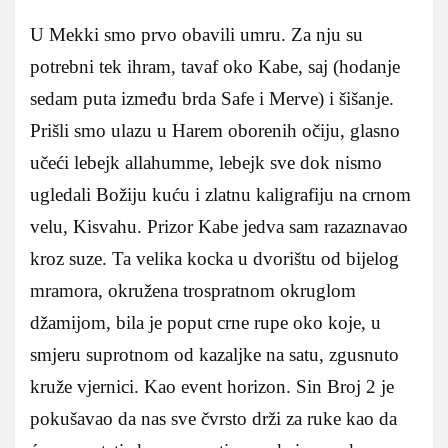
U Mekki smo prvo obavili umru. Za nju su
potrebni tek ihram, tavaf oko Kabe, saj (hodanje
sedam puta između brda Safe i Merve) i šišanje.
Prišli smo ulazu u Harem oborenih očiju, glasno
učeći lebejk allahumme, lebejk sve dok nismo
ugledali Božiju kuću i zlatnu kaligrafiju na crnom
velu, Kisvahu. Prizor Kabe jedva sam razaznavao
kroz suze. Ta velika kocka u dvorištu od bijelog
mramora, okružena trospratnom okruglom
džamijom, bila je poput crne rupe oko koje, u
smjeru suprotnom od kazaljke na satu, zgusnuto
kruže vjernici. Kao event horizon. Sin Broj 2 je
pokušavao da nas sve čvrsto drži za ruke kao da