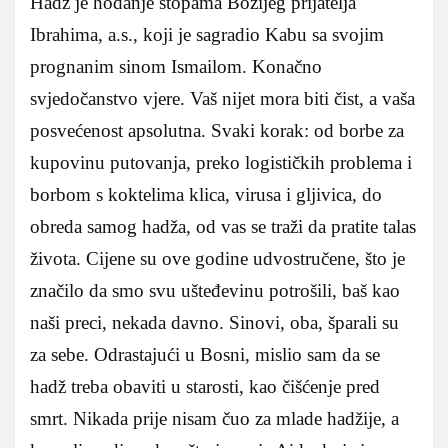
Hadž je hodanje stopama Božijeg prijatelja
Ibrahima, a.s., koji je sagradio Kabu sa svojim
prognanim sinom Ismailom. Konačno
svjedočanstvo vjere. Vaš nijet mora biti čist, a vaša
posvećenost apsolutna. Svaki korak: od borbe za
kupovinu putovanja, preko logističkih problema i
borbom s koktelima klica, virusa i gljivica, do
obreda samog hadža, od vas se traži da pratite talas
života. Cijene su ove godine udvostručene, što je
značilo da smo svu ušteđevinu potrošili, baš kao
naši preci, nekada davno. Sinovi, oba, šparali su
za sebe. Odrastajući u Bosni, mislio sam da se
hadž treba obaviti u starosti, kao čišćenje pred
smrt. Nikada prije nisam čuo za mlade hadžije, a