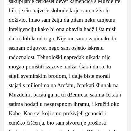
sakupljanje četrdeset devet kamenčića s Muzdelife
bilo je čin najveće slobode koju sam u životu
doživio. Imao sam želju da pitam neku umjetnu
inteligenciju kako bi ona obavila hadž i šta misli
da bi dobila od toga. Nije me samo zanimalo da
saznam odgovor, nego sam osjetio iskrenu
radoznalost. Tehnološki napredak nikada nije
mogao poništiti izazove hadža. Čak i da ste tu
stigli svemirskim brodom, i dalje biste morali
stajati s milionima na Arefatu, čeprkati šljunak na
Muzdelifi, bacati ga na tri džemreta, satima čekati i
satima hodati u nezgrapnom ihramu, i kružiti oko
Kabe. Kao svi koji smo preživjeli genocid i
etničko čišćenja, bio sam stvorenje prošlosti