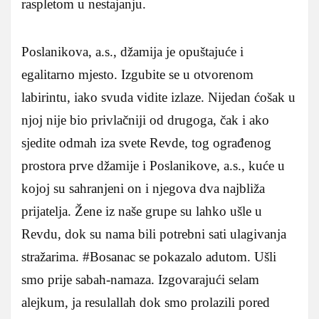
raspletom u nestajanju.
Poslanikova, a.s., džamija je opuštajuće i
egalitarno mjesto. Izgubite se u otvorenom
labirintu, iako svuda vidite izlaze. Nijedan ćošak u
njoj nije bio privlačniji od drugoga, čak i ako
sjedite odmah iza svete Revde, tog ograđenog
prostora prve džamije i Poslanikove, a.s., kuće u
kojoj su sahranjeni on i njegova dva najbliža
prijatelja. Žene iz naše grupe su lahko ušle u
Revdu, dok su nama bili potrebni sati ulagivanja
stražarima. #Bosanac se pokazalo adutom. Ušli
smo prije sabah-namaza. Izgovarajući selam
alejkum, ja resulallah dok smo prolazili pored