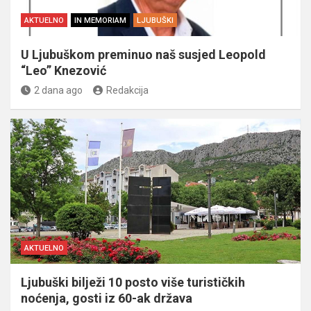
AKTUELNO
IN MEMORIAM
LJUBUŠKI
U Ljubuškom preminuo naš susjed Leopold
“Leo” Knezović
2 dana ago
Redakcija
AKTUELNO
Ljubuški bilježi 10 posto više turističkih
noćenja, gosti iz 60-ak država