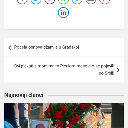
Navigacija
Pocela obnova džamije u Gradskoj
članaka
Ovi plakati s montiranim Piculom masovno se pojavili
po Srbiji
Najnoviji članci