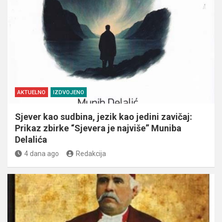
AKTUELNO
IZDVOJENO
Sjever kao sudbina, jezik kao jedini zavičaj:
Prikaz zbirke “Sjevera je najviše” Muniba
Delalića
4 dana ago
Redakcija