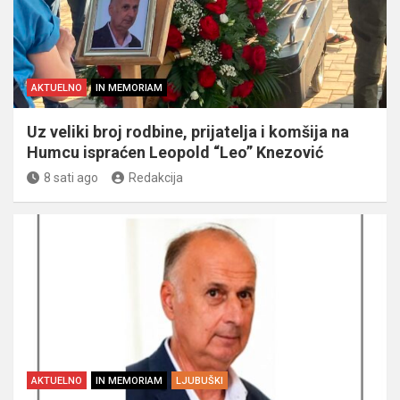
AKTUELNO
IN MEMORIAM
Uz veliki broj rodbine, prijatelja i komšija na
Humcu ispraćen Leopold “Leo” Knezović
8 sati ago
Redakcija
AKTUELNO
IN MEMORIAM
LJUBUŠKI