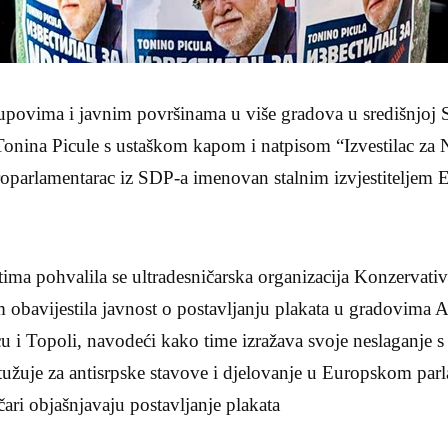
ma i javnim površinama u više gradova u središnjoj Srb
 Tonina Picule s ustaškom kapom i natpisom “Izvestilac za
uroparlamentarac iz SDP-a imenovan stalnim izvjestiteljem
ma pohvalila se ultradesničarska organizacija Konzervativ
m obavijestila javnost o postavljanju plakata u gradovima
 i Topoli, navodeći kako time izražava svoje neslaganje s
užuje za antisrpske stavove i djelovanje u Europskom par
ari objašnjavaju postavljanje plakata