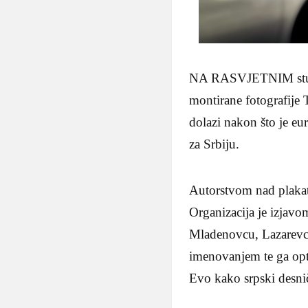
NA RASVJETNIM stupovi
montirane fotografije
dolazi nakon što je e
za Srbiju.
Autorstvom nad plakati
Organizacija je izjavo
Mladenovcu, Lazarevcu
imenovanjem te ga opt
Evo kako srpski desnič