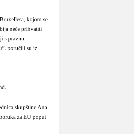
 Bruxellesa, kojom se
ija neće prihvatiti
ji s pravim
”. poručili su iz
ad.
jednica skupštine Ana
ih poruka za EU poput