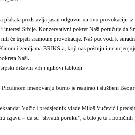
ja plakata predstavlja jasan odgovor na ovu provokaciju iz
i interesi Srbije. Konzervativni pokret Naši poručuje da Srb
 niti će trpjeti sramotne provokacije. Naš put vodi k suradn
 Kinom i zemljama BRIKS-a, koji nas poštuju i ne ucjenjuju
pokreta Naši.
srpski državni vrh i njihovi tabloidi
o Piculinom imenovanju burno je reagirao i službeni Beogr
leksandar Vučić i predsjednik vlade Miloš Vučević i preds
čnu izjavu – da su “shvatili poruku”, a bilo je tu i ironičn
.