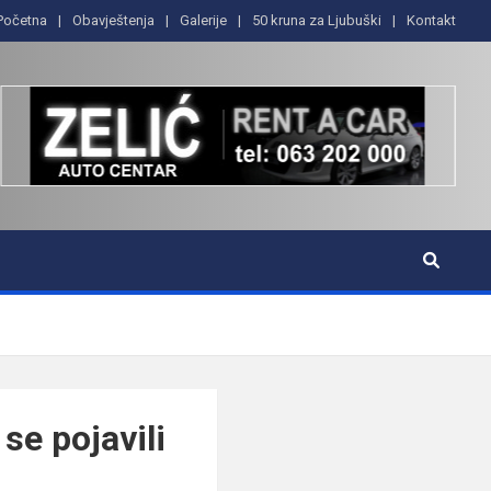
Početna
Obavještenja
Galerije
50 kruna za Ljubuški
Kontakt
se pojavili