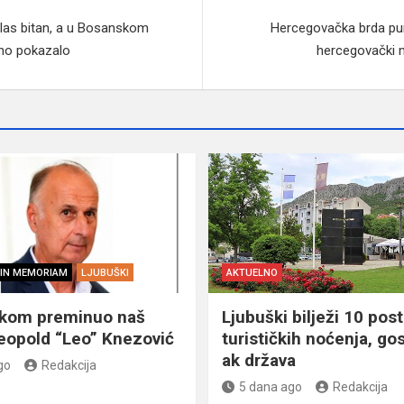
 glas bitan, a u Bosanskom
Hercegovačka brda puna
vno pokazalo
hercegovački m
IN MEMORIAM
LJUBUŠKI
AKTUELNO
škom preminuo naš
Ljubuški bilježi 10 post
eopold “Leo” Knezović
turističkih noćenja, gos
ak država
go
Redakcija
5 dana ago
Redakcija