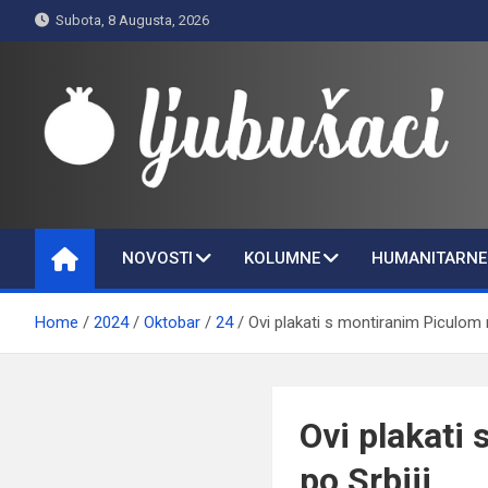
Skip
Subota, 8 Augusta, 2026
to
content
Ljubušaci
Svom voljenom gradu
NOVOSTI
KOLUMNE
HUMANITARNE 
Home
2024
Oktobar
24
Ovi plakati s montiranim Piculom 
Ovi plakati
po Srbiji