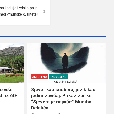
 kadulje i vriska pa je
ed vrhunske kvalitete!
AKTUELNO
IZDVOJENO
o više
Sjever kao sudbina, jezik kao
ti iz 60-
jedini zavičaj: Prikaz zbirke
“Sjevera je najviše” Muniba
Delalića