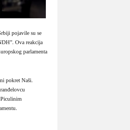
iji pojavile su se
 NDH”. Ova reakcija
 Europskog parlamenta
ni pokret Naši.
 Aranđelovcu
 Piculinim
lamentu.