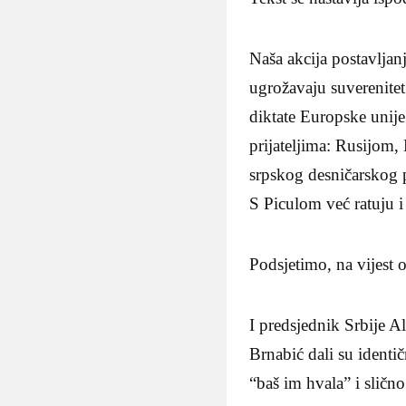
Naša akcija postavljan
ugrožavaju suverenitet 
diktate Europske unije
prijateljima: Rusijom,
srpskog desničarskog 
S Piculom već ratuju i 
Podsjetimo, na vijest 
I predsjednik Srbije A
Brnabić dali su identi
“baš im hvala” i slično