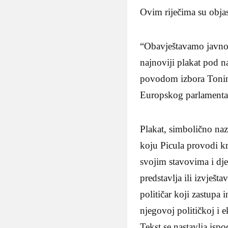
Ovim riječima su objas
“Obavještavamo javnos
najnoviji plakat pod 
povodom izbora Tonina 
Europskog parlamenta 
Plakat, simbolično na
koju Picula provodi k
svojim stavovima i dje
predstavlja ili izvješt
političar koji zastupa 
njegovoj političkoj i 
Tekst se nastavlja ispo