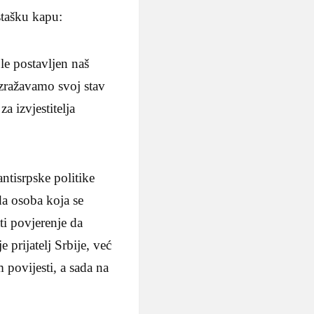
stašku kapu:
e postavljen naš
izražavamo svoj stav
 izvjestitelja
ntisrpske politike
a osoba koja se
ti povjerenje da
 prijatelj Srbije, već
m povijesti, a sada na