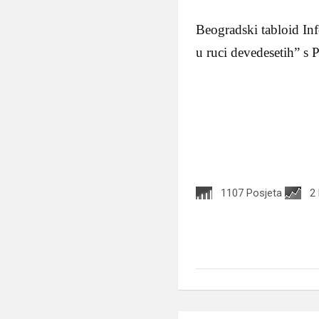
Beogradski tabloid In
u ruci devedesetih” s 
1107 Posjeta
2