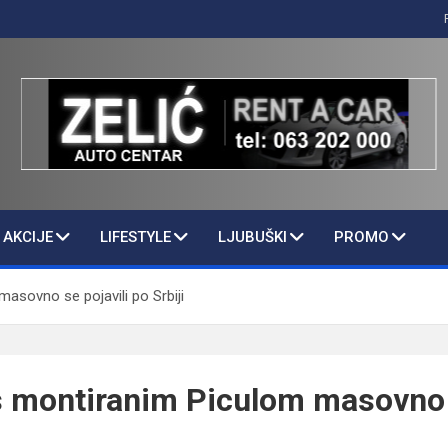
AKCIJE
LIFESTYLE
LJUBUŠKI
PROMO
masovno se pojavili po Srbiji
 s montiranim Piculom masovno 