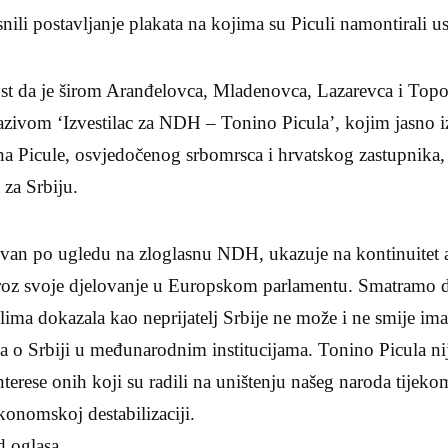
nili postavljanje plakata na kojima su Piculi namontirali u
t da je širom Aranđelovca, Mladenovca, Lazarevca i Topol
nazivom ‘Izvestilac za NDH – Tonino Picula’, kojim jasno 
Picule, osvjedočenog srbomrsca i hrvatskog zastupnika, za
za Srbiju.
zvan po ugledu na zloglasnu NDH, ukazuje na kontinuitet a
roz svoje djelovanje u Europskom parlamentu. Smatramo d
lima dokazala kao neprijatelj Srbije ne može i ne smije ima
ava o Srbiji u međunarodnim institucijama. Tonino Picula nije
interese onih koji su radili na uništenju našeg naroda tijeko
ekonomskoj destabilizaciji.
d oglasa