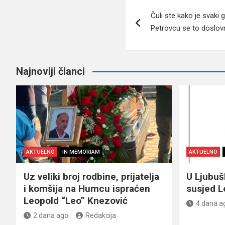
Navigacija
Čuli ste kako je svaki
članaka
Petrovcu se to doslo
Najnoviji članci
AKTUELNO
IN MEMORIAM
AKTUELNO
Uz veliki broj rodbine, prijatelja
U Ljubu
i komšija na Humcu ispraćen
susjed L
Leopold “Leo” Knezović
4 dana a
2 dana ago
Redakcija