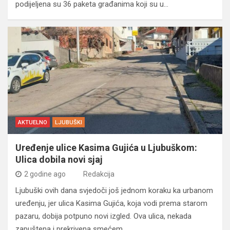
podijeljena su 36 paketa građanima koji su u…
AKTUELNO
LJUBUŠKI
Uređenje ulice Kasima Gujića u Ljubuškom:
Ulica dobila novi sjaj
2 godine ago
Redakcija
Ljubuški ovih dana svjedoči još jednom koraku ka urbanom
uređenju, jer ulica Kasima Gujića, koja vodi prema starom
pazaru, dobija potpuno novi izgled. Ova ulica, nekada
zapuštena i prekrivena smećem,…