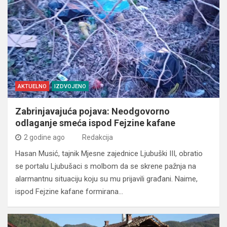
AKTUELNO
IZDVOJENO
Zabrinjavajuća pojava: Neodgovorno
odlaganje smeća ispod Fejzine kafane
2 godine ago
Redakcija
Hasan Musić, tajnik Mjesne zajednice Ljubuški III, obratio
se portalu Ljubušaci s molbom da se skrene pažnja na
alarmantnu situaciju koju su mu prijavili građani. Naime,
ispod Fejzine kafane formirana…