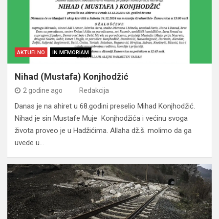
AKTUELNO
IN MEMORIAM
Nihad (Mustafa) Konjhodžić
2 godine ago
Redakcija
Danas je na ahiret u 68.godini preselio Mihad Konjhodžić.
Nihad je sin Mustafe Muje Konjhodžića i većinu svoga
života proveo je u Hadžićima. Allaha dž.š. molimo da ga
uvede u…