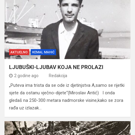
AKTUELNO
KEMAL MAHIĆ
LJUBUŠKI-LJUBAV KOJA NE PROLAZI
2 godine ago
Redakcija
„Puteva ima trista da se ode iz djetinjstva A,samo se rijetki
sjete da ostanu vječno-dijete“(Miroslav Antić) I onda
gledaš na 250-300 metara nadmorske visine,kako se zora
rađa uz izlazak…