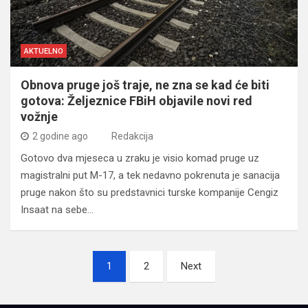
AKTUELNO
Obnova pruge još traje, ne zna se kad će biti
gotova: Željeznice FBiH objavile novi red
vožnje
2 godine ago
Redakcija
Gotovo dva mjeseca u zraku je visio komad pruge uz
magistralni put M-17, a tek nedavno pokrenuta je sanacija
pruge nakon što su predstavnici turske kompanije Cengiz
Insaat na sebe…
Navigacija
1
2
Next
člancima