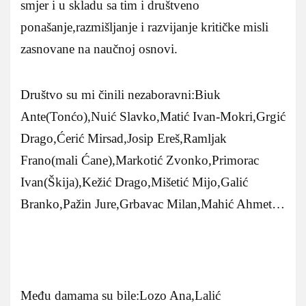
smjer i u skladu sa tim i društveno
ponašanje,razmišljanje i razvijanje kritičke misli
zasnovane na naučnoj osnovi.
Društvo su mi činili nezaboravni:Biuk
Ante(Tonćo),Nuić Slavko,Matić Ivan-Mokri,Grgić
Drago,Ćerić Mirsad,Josip Ereš,Ramljak
Frano(mali Ćane),Markotić Zvonko,Primorac
Ivan(Škija),Kežić Drago,Mišetić Mijo,Galić
Branko,Pažin Jure,Grbavac Milan,Mahić Ahmet…
Među damama su bile:Lozo Ana,Lalić