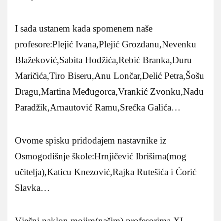
I sada ustanem kada spomenem naše
profesore:Plejić Ivana,Plejić Grozdanu,Nevenku
Blažeković,Sabita Hodžića,Rebić Branka,Đuru
Maričića,Tiro Biseru,Anu Lončar,Delić Petra,Šošu
Dragu,Martina Međugorca,Vrankić Zvonku,Nadu
Paradžik,Arnautović Ramu,Srećka Galića…
Ovome spisku pridodajem nastavnike iz
Osmogodišnje škole:Hrnjičević Ibrišima(mog
učitelja),Katicu Knezović,Rajka Rutešića i Ćorić
Slavka…
Vječni naklon mojim(našim) profesorima XI