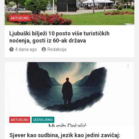
AKTUELNO
Ljubuški bilježi 10 posto više turističkih
noćenja, gosti iz 60-ak država
4 dana ago
Redakcija
AKTUELNO
IZDVOJENO
Sjever kao sudbina, jezik kao jedini zavičaj: