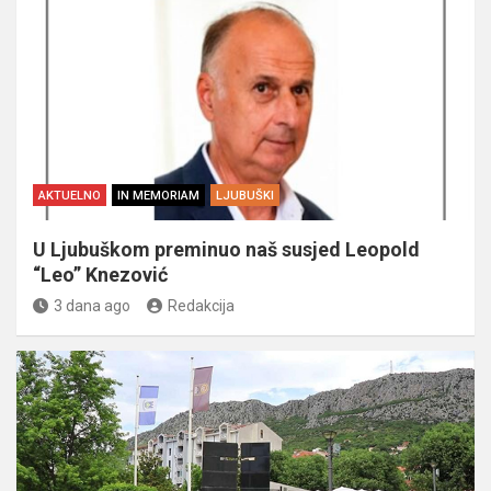
AKTUELNO
IN MEMORIAM
LJUBUŠKI
U Ljubuškom preminuo naš susjed Leopold
“Leo” Knezović
3 dana ago
Redakcija