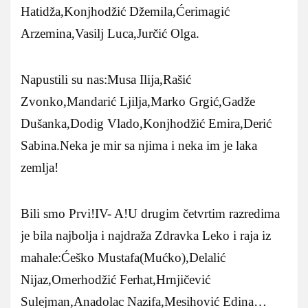
Hatidža,Konjhodžić Džemila,Ćerimagić
Arzemina,Vasilj Luca,Jurčić Olga.
Napustili su nas:Musa Ilija,Rašić
Zvonko,Mandarić Ljilja,Marko Grgić,Gadže
Dušanka,Dodig Vlado,Konjhodžić Emira,Derić
Sabina.Neka je mir sa njima i neka im je laka
zemlja!
Bili smo Prvi!IV- A!U drugim četvrtim razredima
je bila najbolja i najdraža Zdravka Leko i raja iz
mahale:Ćeško Mustafa(Mućko),Delalić
Nijaz,Omerhodžić Ferhat,Hrnjičević
Sulejman,Anadolac Nazifa,Mesihović Edina…