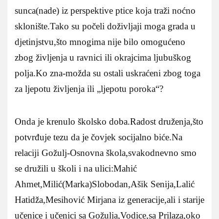
sunca(nade) iz perspektive ptice koja traži noćno
sklonište.Tako su počeli doživljaji moga grada u
djetinjstvu,što mnogima nije bilo omogućeno
zbog življenja u ravnici ili okrajcima ljubuškog
polja.Ko zna-možda su ostali uskraćeni zbog toga
za ljepotu življenja ili „ljepotu poroka“?
Onda je krenulo školsko doba.Radost druženja,što
potvrđuje tezu da je čovjek socijalno biće.Na
relaciji Gožulj-Osnovna škola,svakodnevno smo
se družili u školi i na ulici:Mahić
Ahmet,Milić(Marka)Slobodan,Ašik Senija,Lalić
Hatidža,Mesihović Mirjana iz generacije,ali i starije
učenice i učenici sa Gožulja,Vodice,sa Prilaza,oko