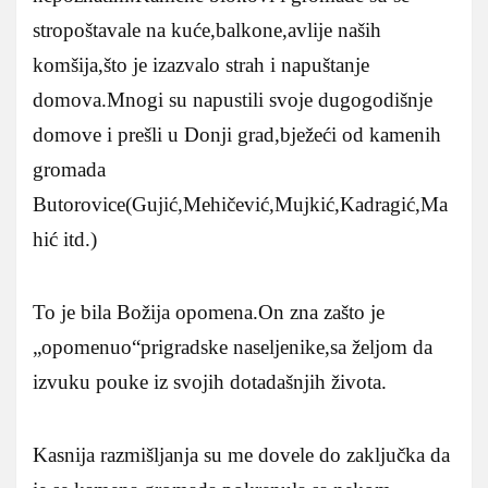
stropoštavale na kuće,balkone,avlije naših
komšija,što je izazvalo strah i napuštanje
domova.Mnogi su napustili svoje dugogodišnje
domove i prešli u Donji grad,bježeći od kamenih
gromada
Butorovice(Gujić,Mehičević,Mujkić,Kadragić,Ma
hić itd.)
To je bila Božija opomena.On zna zašto je
„opomenuo“prigradske naseljenike,sa željom da
izvuku pouke iz svojih dotadašnjih života.
Kasnija razmišljanja su me dovele do zaključka da