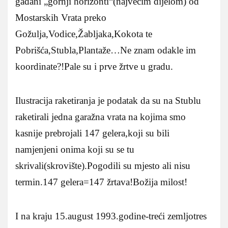
gađani „gornji horizonti“(najvećim dijelom) od
Mostarskih Vrata preko
Gožulja,Vodice,Žabljaka,Kokota te
Pobrišća,Stubla,Plantaže…Ne znam odakle im
koordinate?!Pale su i prve žrtve u gradu.
Ilustracija raketiranja je podatak da su na Stublu
raketirali jedna garažna vrata na kojima smo
kasnije prebrojali 147 gelera,koji su bili
namjenjeni onima koji su se tu
skrivali(skrovište).Pogodili su mjesto ali nisu
termin.147 gelera=147 žrtava!Božija milost!
I na kraju 15.august 1993.godine-treći zemljotres