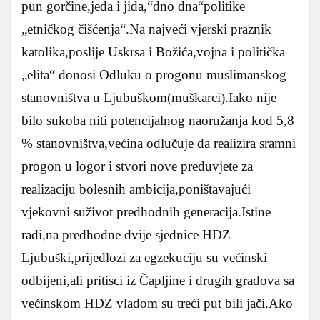
pun gorčine,jeda i jida,“dno dna“politike
„etničkog čišćenja“.Na najveći vjerski praznik
katolika,poslije Uskrsa i Božića,vojna i politička
„elita“ donosi Odluku o progonu muslimanskog
stanovništva u Ljubuškom(muškarci).Iako nije
bilo sukoba niti potencijalnog naoružanja kod 5,8
% stanovništva,većina odlučuje da realizira sramni
progon u logor i stvori nove preduvjete za
realizaciju bolesnih ambicija,poništavajući
vjekovni suživot predhodnih generacija.Istine
radi,na predhodne dvije sjednice HDZ
Ljubuški,prijedlozi za egzekuciju su većinski
odbijeni,ali pritisci iz Čapljine i drugih gradova sa
većinskom HDZ vladom su treći put bili jači.Ako