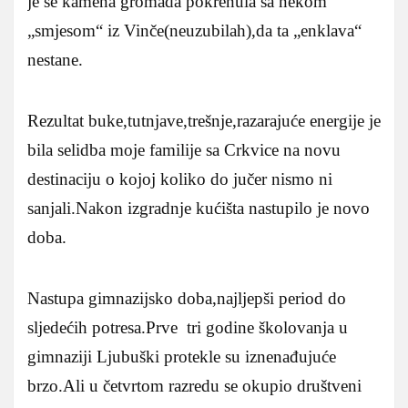
je se kamena gromada pokrenula sa nekom
„smjesom“ iz Vinče(neuzubilah),da ta „enklava“
nestane.
Rezultat buke,tutnjave,trešnje,razarajuće energije je
bila selidba moje familije sa Crkvice na novu
destinaciju o kojoj koliko do jučer nismo ni
sanjali.Nakon izgradnje kućišta nastupilo je novo
doba.
Nastupa gimnazijsko doba,najljepši period do
sljedećih potresa.Prve tri godine školovanja u
gimnaziji Ljubuški protekle su iznenađujuće
brzo.Ali u četvrtom razredu se okupio društveni