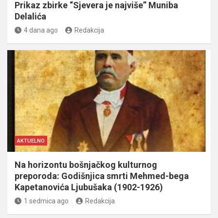
Prikaz zbirke “Sjevera je najviše” Muniba
Delalića
4 dana ago
Redakcija
AKTUELNO
Na horizontu bošnjačkog kulturnog
preporoda: Godišnjica smrti Mehmed-bega
Kapetanovića Ljubušaka (1902-1926)
1 sedmica ago
Redakcija