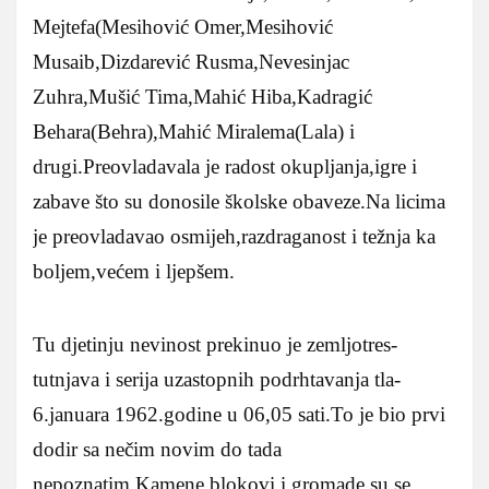
Mejtefa(Mesihović Omer,Mesihović
Musaib,Dizdarević Rusma,Nevesinjac
Zuhra,Mušić Tima,Mahić Hiba,Kadragić
Behara(Behra),Mahić Miralema(Lala) i
drugi.Preovladavala je radost okupljanja,igre i
zabave što su donosile školske obaveze.Na licima
je preovladavao osmijeh,razdraganost i težnja ka
boljem,većem i ljepšem.
Tu djetinju nevinost prekinuo je zemljotres-
tutnjava i serija uzastopnih podrhtavanja tla-
6.januara 1962.godine u 06,05 sati.To je bio prvi
dodir sa nečim novim do tada
nepoznatim.Kamene blokovi i gromade su se