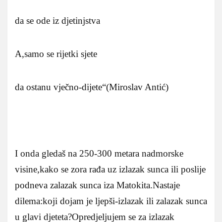
da se ode iz djetinjstva
A,samo se rijetki sjete
da ostanu vječno-dijete“(Miroslav Antić)
I onda gledaš na 250-300 metara nadmorske
visine,kako se zora rađa uz izlazak sunca ili poslije
podneva zalazak sunca iza Matokita.Nastaje
dilema:koji dojam je ljepši-izlazak ili zalazak sunca
u glavi djeteta?Opredjeljujem se za izlazak