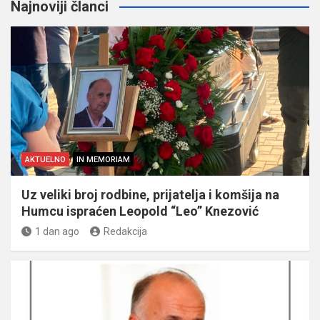
Najnoviji članci
AKTUELNO
IN MEMORIAM
Uz veliki broj rodbine, prijatelja i komšija na
Humcu ispraćen Leopold “Leo” Knezović
1 dan ago
Redakcija