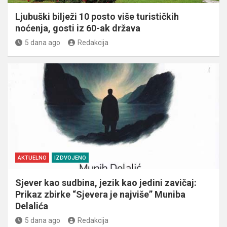
Ljubuški bilježi 10 posto više turističkih
noćenja, gosti iz 60-ak država
5 dana ago
Redakcija
AKTUELNO
IZDVOJENO
Sjever kao sudbina, jezik kao jedini zavičaj:
Prikaz zbirke “Sjevera je najviše” Muniba
Delalića
5 dana ago
Redakcija