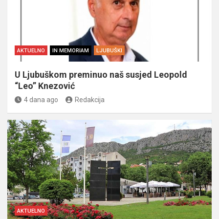
AKTUELNO
IN MEMORIAM
LJUBUŠKI
U Ljubuškom preminuo naš susjed Leopold
“Leo” Knezović
4 dana ago
Redakcija
AKTUELNO