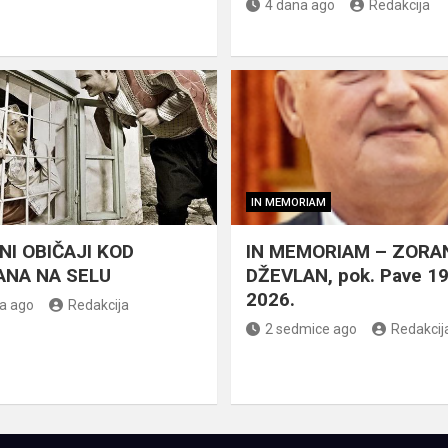
4 dana ago
Redakcija
IN MEMORIAM
NI OBIČAJI KOD
IN MEMORIAM – ZORA
NA NA SELU
DŽEVLAN, pok. Pave 1
2026.
a ago
Redakcija
2 sedmice ago
Redakcij