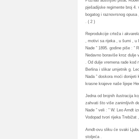
Poznati austrijski pisac Robe
pješadijske regimente broj 4
bogatog i raznovrsnog opusa , 
. ( 2 )
Reprodukcije crteža i akvarela 
, motivi sa rijeka , u šumi , 
Nade ” 1895. godine piše : ” 
Nedavno boraviše kroz dulje v
. Od dulje vremena rade kod na
Berlina i slikar umjetnik g. L
Nada ” doskora moći donijeti 
krasne krajeve naše lijepe Her
Jedna od brojnih ilustracija k
zahvati što više zanimljivih d
Nade ” veli : ” W. Leo Arndt i
Vodopad tvori rijeka Trebižat ,
Arndt-ovu sliku će svaki Ljubu
stoljeća .