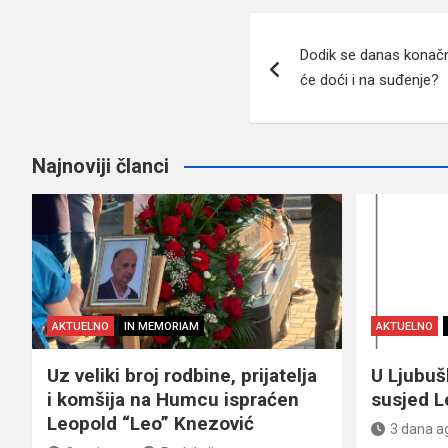
Navigacija
Dodik se danas konačno 
članaka
će doći i na suđenje?
Najnoviji članci
AKTUELNO
IN MEMORIAM
AKTUELNO
Uz veliki broj rodbine, prijatelja
U Ljubu
i komšija na Humcu ispraćen
susjed L
Leopold “Leo” Knezović
3 dana a