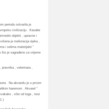
om periodu ostvarila je
vropsku civilizaciju . Kasabe
rivredni objekti , upravne i
vršena je melioracija rijeka ,
ma i selima materijalni ”
o što je sagrađeno za vrijeme
, pravnika , veterinara ,
isera . Na akvarelu je u prvom
velikim haremom . Akvarel ”
svakako , više od toga , nosi
1 )