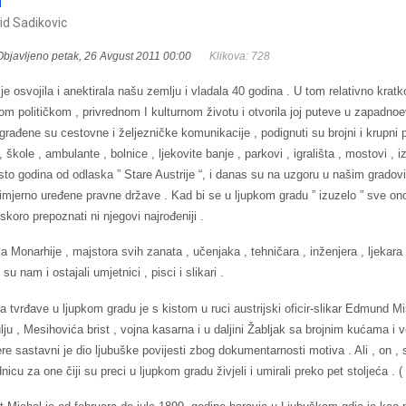
lid Sadikovic
Objavljeno petak, 26 Avgust 2011 00:00
Klikova: 728
e osvojila i anektirala našu zemlju i vladala 40 godina . U tom relativno kratk
om političkom , privrednom I kulturnom životu i otvorila joj puteve u zapadnoe
zgrađene su cestovne i željezničke komunikacije , podignuti su brojni i krupni p
škole , ambulante , bolnice , ljekovite banje , parkovi , igrališta , mostovi , iz
o sto godina od odlaska ” Stare Austrije “, i danas su na uzgoru u našim gradovi
imjerno uređene pravne države . Kad bi se u ljupkom gradu ” izuzelo ” sve on
 skoro prepoznati ni njegovi najrođeniji .
a Monarhije , majstora svih zanata , učenjaka , tehničara , inženjera , ljekara 
i su nam i ostajali umjetnici , pisci i slikari .
a tvrđave u ljupkom gradu je s kistom u ruci austrijski oficir-slikar Edmund M
ju , Mesihovića brist , vojna kasarna i u daljini Žabljak sa brojnim kućama i 
 sastavni je dio ljubuške povijesti zbog dokumentarnosti motiva . Ali , on , 
cu za one čiji su preci u ljupkom gradu živjeli i umirali preko pet stoljeća . ( 