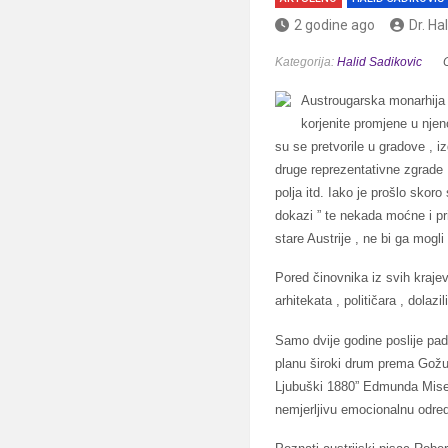
2 godine ago
Dr. Ha
Kategorija:
Halid Sadikovic
Austrougarska monarhija j
korjenite promjene u njen
su se pretvorile u gradove , i
druge reprezentativne zgrade , 
polja itd. Iako je prošlo skor
dokazi ” te nekada moćne i pr
stare Austrije , ne bi ga mogli
Pored činovnika iz svih krajev
arhitekata , političara , dolazil
Samo dvije godine poslije pad
planu široki drum prema Gožul
Ljubuški 1880” Edmunda Misere
nemjerljivu emocionalnu odredni