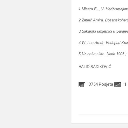
1.Misera E. , V. Hadžismajlov
2.Žmirić Amira. Bosanskoherc
3.Slikarski umjetnici u Sarajev
4.W. Leo Arndt. Vodopad Kravi
5.Uz naše slike. Nada 1903 ; 4
HALID SADIKOVIĆ
3754 Posjeta
1