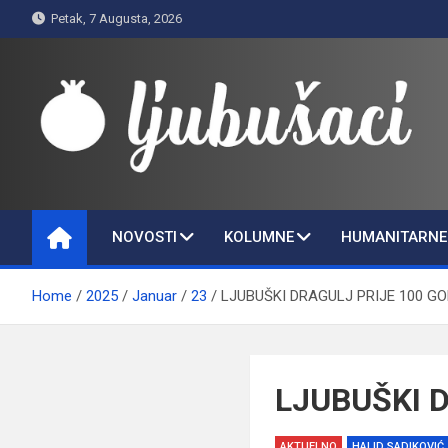
Skip
Petak, 7 Augusta, 2026
to
content
Ljubušaci
Svom voljenom gradu
NOVOSTI
KOLUMNE
HUMANITARNE 
Home
2025
Januar
23
LJUBUŠKI DRAGULJ PRIJE 100 G
LJUBUŠKI 
AKTUELNO
HALID SADIKOVIĆ