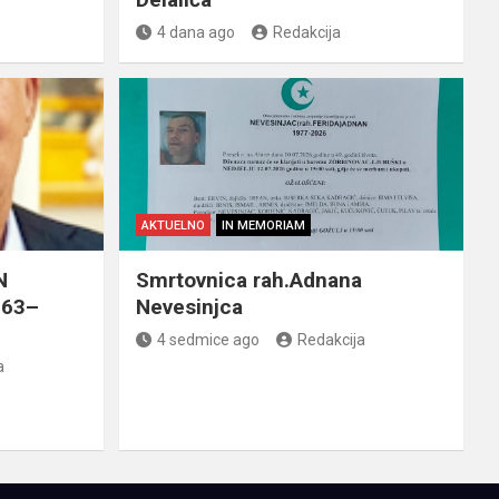
4 dana ago
Redakcija
AKTUELNO
IN MEMORIAM
N
Smrtovnica rah.Adnana
963–
Nevesinjca
4 sedmice ago
Redakcija
a