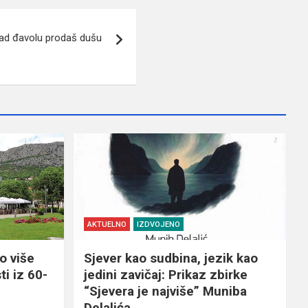
ad đavolu prodaš dušu
AKTUELNO
IZDVOJENO
o više
Sjever kao sudbina, jezik kao
ti iz 60-
jedini zavičaj: Prikaz zbirke
“Sjevera je najviše” Muniba
Delalića