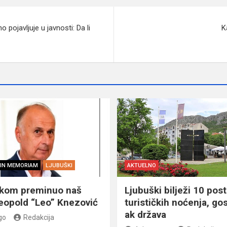
pojavljuje u javnosti: Da li
K
IN MEMORIAM
LJUBUŠKI
AKTUELNO
škom preminuo naš
Ljubuški bilježi 10 post
eopold “Leo” Knezović
turističkih noćenja, gos
ak država
go
Redakcija