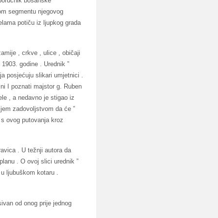
 poručnik bosanske
alom segmentu njegovog
velama potiču iz ljupkog grada
amije , crkve , ulice , običaji
o 1903. godine . Urednik ”
 posjećuju slikari umjetnici .
ni I poznati majstor g. Ruben
le , a nedavno je stigao iz
nijem zadovoljstvom da će ”
a s ovog putovanja kroz
avica . U težnji autora da
lanu . O ovoj slici urednik ”
 u ljubuškom kotaru .
sivan od onog prije jednog