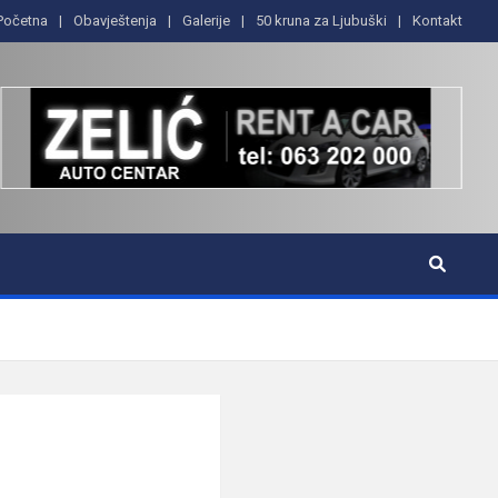
Početna
Obavještenja
Galerije
50 kruna za Ljubuški
Kontakt