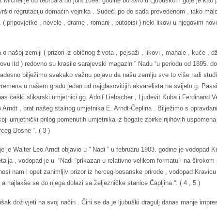
rt Michel je od februara do jula 1899. godine boravio u Ljubuškom gdje je kao
. vršio regrutaciju domaćih vojnika . Sudeći po do sada prevedenom , iako m
( pripovjetke , novele , drame , romani , putopisi ) neki likovi u njegovim no
o našoj zemlji ( prizori iz običnog života , pejsaži , likovi , mahale , kuće , dž
u lovu itd ) redovno su krasile sarajevski magazin ” Nadu “u periodu od 1895. d
Radosno bilježimo svakako važnu pojavu da našu zemlju sve to više radi studija
remena u našem gradu jedan od najglasovitijih akvarelista na svijetu g. Passi
s češki slikarski umjetnici gg. Adolf Liebscher , Ljudevit Kuba i Ferdinand Ve
eo Arndt , brat našeg stalnog umjetnika E. Arndt-Čeplina . Bilježimo s opravda
koji umjetnički prilog pomenutih umjetnika iz bogate zbirke njihovih uspomen
ceg-Bosne “. ( 3 )
oje je Walter Leo Arndt objavio u ” Nadi ” u februaru 1903. godine je vodopad Kr
etalja , vodopad je u “Nadi “prikazan u relativno velikom formatu i na širokom p
znosi nam i opet zanimljiv prizor iz herceg-bosanske prirode , vodopad Kravicu
 a najlakše se do njega dolazi sa željezničke stanice Čapljina “. ( 4 , 5 )
šak doživjeti na svoj način . Čini se da je ljubuški dragulj danas manje impre