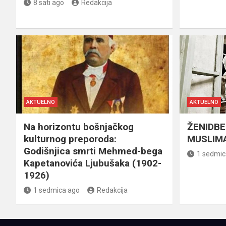
8 sati ago
Redakcija
AKTUELNO
AKTUELNO
Na horizontu bošnjačkog
ŽENIDBE
kulturnog preporoda:
MUSLIMA
Godišnjica smrti Mehmed-bega
1 sedmic
Kapetanovića Ljubušaka (1902-
1926)
1 sedmica ago
Redakcija