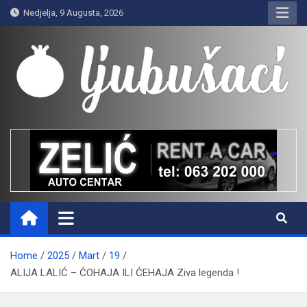
Skip
Nedjelja, 9 Augusta, 2026
to
content
Ljubušaci
Svom voljenom gradu
Home
2025
Mart
19
ALIJA LALIĆ – ĆOHAJA ILI ĆEHAJA Ziva legenda !