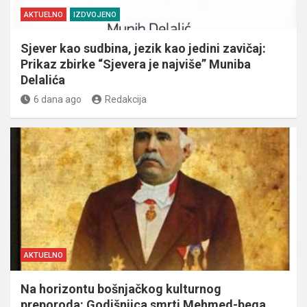
AKTUELNO
IZDVOJENO
Sjever kao sudbina, jezik kao jedini zavičaj:
Prikaz zbirke “Sjevera je najviše” Muniba
Delalića
6 dana ago
Redakcija
AKTUELNO
Na horizontu bošnjačkog kulturnog
preporoda: Godišnjica smrti Mehmed-bega