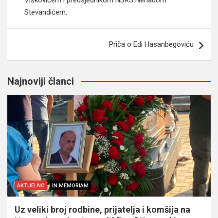
Viškovićem i predsjednikom NSRS Nenadom
Stevandićem.
Priča o Edi Hasanbegoviću
Najnoviji članci
AKTUELNO
IN MEMORIAM
Uz veliki broj rodbine, prijatelja i komšija na