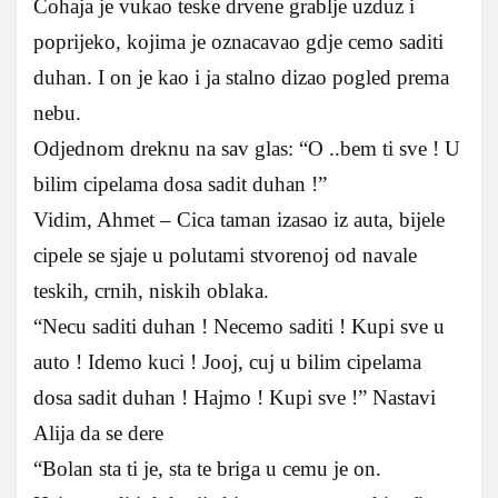
Cohaja je vukao teske drvene grablje uzduz i
poprijeko, kojima je oznacavao gdje cemo saditi
duhan. I on je kao i ja stalno dizao pogled prema
nebu.
Odjednom dreknu na sav glas: “O ..bem ti sve ! U
bilim cipelama dosa sadit duhan !”
Vidim, Ahmet – Cica taman izasao iz auta, bijele
cipele se sjaje u polutami stvorenoj od navale
teskih, crnih, niskih oblaka.
“Necu saditi duhan ! Necemo saditi ! Kupi sve u
auto ! Idemo kuci ! Jooj, cuj u bilim cipelama
dosa sadit duhan ! Hajmo ! Kupi sve !” Nastavi
Alija da se dere
“Bolan sta ti je, sta te briga u cemu je on.