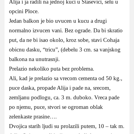
Alija i ja radili na jednoj kuci u Stasevici, selu u
opcini Ploce.
Jedan balkon je bio uvucen u kucu a drugi
normalno izvucen vani. Bez ograde. Da bi skratio
put, da ne bi isao okolo, kroz sobe, stavi Cohaja
obicnu dasku, “tricu”, (debelu 3 cm. sa vanjskog
balkona na unutrasnji.
Prelazio nekoliko puta bez problema.
Ali, kad je prelazio sa vrecom cementa od 50 kg.,
puce daska, propade Alija i pade na, srecom,
zemljanu podlogu, ca. 3 m. duboko. Vreca pade
po njemu, puce, stvori se ogroman oblak
zelenkaste prasine….
Dvojica starih ljudi su prolazili putem, 10 – tak m.