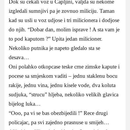
Dok su cekali voz u Capljini, valjda su nekome
izgledali sumnjivi pa je zovnuo miliciju. Taman
kad su usli u voz udjose i tri milicionera i dodjose
do njih. “Dobar dan, molim isprave ! A sta vam je
to pod kaputom ?” Upita jedan milicioner.
Nekoliko putnika je napeto gledalo sta se
desava…
Oni polahko otkopcase teske crne zimske kapute i
pocese sa smjeskom vaditi – jednu staklenu bocu
rakije, jednu vina, jednu kisele vode, dva koluta
sudjuka, “strucu” hljeba, nekoliko velikih glavica
bijelog luka…
“Ooo, pa vi se bas obezbijedili !” Rece drugi
policajac, pa svi zajedno prasnuse u smijeh…