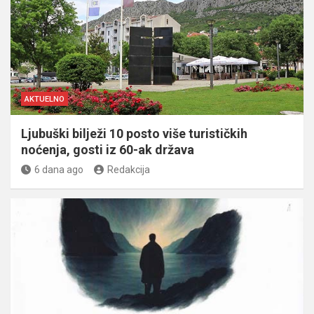
AKTUELNO
Ljubuški bilježi 10 posto više turističkih
noćenja, gosti iz 60-ak država
6 dana ago
Redakcija