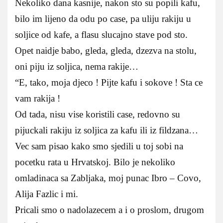
Nekoliko dana kasnije, nakon sto su popili kafu,
bilo im lijeno da odu po case, pa uliju rakiju u
soljice od kafe, a flasu slucajno stave pod sto.
Opet naidje babo, gleda, gleda, dzezva na stolu,
oni piju iz soljica, nema rakije…
“E, tako, moja djeco ! Pijte kafu i sokove ! Sta ce
vam rakija !
Od tada, nisu vise koristili case, redovno su
pijuckali rakiju iz soljica za kafu ili iz fildzana…
Vec sam pisao kako smo sjedili u toj sobi na
pocetku rata u Hrvatskoj. Bilo je nekoliko
omladinaca sa Zabljaka, moj punac Ibro – Covo,
Alija Fazlic i mi.
Pricali smo o nadolazecem a i o proslom, drugom