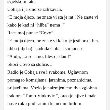
svjetskom ratu.
Cohaja i ja smo se zafrkavali.
“E moja djeco, ne znate vi sta je rat ! Ne znate vi
kako je kad ni “hliba” nema !”
Rece moj punac “Covo”.
“E moja djeco, ne znate vi kako je jesti prsut bez
hliba (hljeba)” nadoda Cohaja smijuci se.
“A idji, j..i se tamo, bleso jedan !”
Skoci Covo sa stolice…
Radio je Cohaja sve i svakome. Uglavnom
pomagao komsijama, jaranima, poznanicima,
prijateljima. Vozio je naizmjenicno dva zglobna
traktora “Tomo Vinkovic “, orao je njive i male
baste cak i pod samim kamenim brdom