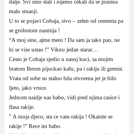
dalje. Svi smo stali i nijemo cekali da se prasina
malo smanji.
U to se pojavi Cohaja, sivo – zelen od cementa pa
se grohotom nasmija !
“A moj sine, ajme meni ! Da sam ja tako pao, ne
bi se vise ustao !” Viknu jedan starac…
Cesto je Cohaja sjedio u nasoj kuci, sa mojim
bratom Ibrom pijuckao kafu, pa i rakiju ili gemist.
Vrata od sobe su stalno bila otvorena jer je bilo
ljeto, jako vruce.
Jednom naidje nas babo, vidi pred njima casice i
flasa rakije.
” A moja djeco, sta ce vam rakija ! Okanite se
rakije !” Rece im babo.