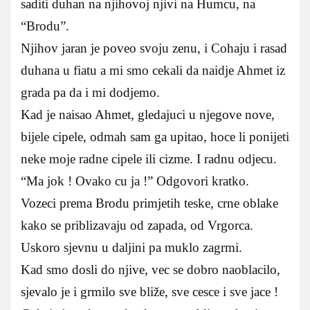
saditi duhan na njihovoj njivi na Humcu, na
“Brodu”.
Njihov jaran je poveo svoju zenu, i Cohaju i rasad
duhana u fiatu a mi smo cekali da naidje Ahmet iz
grada pa da i mi dodjemo.
Kad je naisao Ahmet, gledajuci u njegove nove,
bijele cipele, odmah sam ga upitao, hoce li ponijeti
neke moje radne cipele ili cizme. I radnu odjecu.
“Ma jok ! Ovako cu ja !” Odgovori kratko.
Vozeci prema Brodu primjetih teske, crne oblake
kako se priblizavaju od zapada, od Vrgorca.
Uskoro sjevnu u daljini pa muklo zagrmi.
Kad smo dosli do njive, vec se dobro naoblacilo,
sjevalo je i grmilo sve bliže, sve cesce i sve jace !