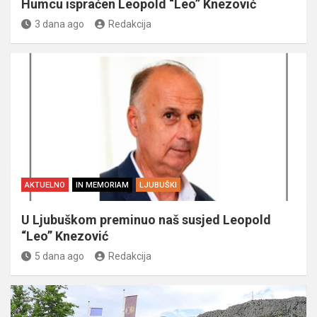
Humcu ispraćen Leopold “Leo” Knezović
3 dana ago
Redakcija
AKTUELNO
IN MEMORIAM
LJUBUŠKI
U Ljubuškom preminuo naš susjed Leopold
“Leo” Knezović
5 dana ago
Redakcija