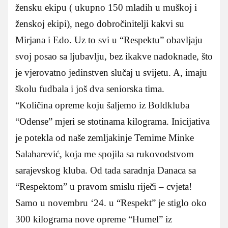
žensku ekipu ( ukupno 150 mladih u muškoj i
ženskoj ekipi), nego dobročinitelji kakvi su
Mirjana i Edo. Uz to svi u “Respektu” obavljaju
svoj posao sa ljubavlju, bez ikakve nadoknade, što
je vjerovatno jedinstven slučaj u svijetu. A, imaju
školu fudbala i još dva seniorska tima.
“Količina opreme koju šaljemo iz Boldkluba
“Odense” mjeri se stotinama kilograma. Inicijativa
je potekla od naše zemljakinje Temime Minke
Salaharević, koja me spojila sa rukovodstvom
sarajevskog kluba. Od tada saradnja Danaca sa
“Respektom” u pravom smislu riječi – cvjeta!
Samo u novembru ‘24. u “Respekt” je stiglo oko
300 kilograma nove opreme “Humel” iz