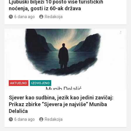
Ljubuški bilježi 10 posto više turističkih
noćenja, gosti iz 60-ak država
6 dana ago
Redakcija
AKTUELNO
IZDVOJENO
Sjever kao sudbina, jezik kao jedini zavičaj:
Prikaz zbirke “Sjevera je najviše” Muniba
Delalića
6 dana ago
Redakcija