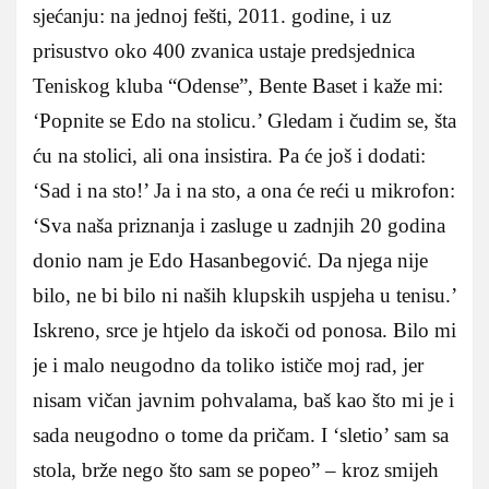
sjećanju: na jednoj fešti, 2011. godine, i uz
prisustvo oko 400 zvanica ustaje predsjednica
Teniskog kluba “Odense”, Bente Baset i kaže mi:
‘Popnite se Edo na stolicu.’ Gledam i čudim se, šta
ću na stolici, ali ona insistira. Pa će još i dodati:
‘Sad i na sto!’ Ja i na sto, a ona će reći u mikrofon:
‘Sva naša priznanja i zasluge u zadnjih 20 godina
donio nam je Edo Hasanbegović. Da njega nije
bilo, ne bi bilo ni naših klupskih uspjeha u tenisu.’
Iskreno, srce je htjelo da iskoči od ponosa. Bilo mi
je i malo neugodno da toliko ističe moj rad, jer
nisam vičan javnim pohvalama, baš kao što mi je i
sada neugodno o tome da pričam. I ‘sletio’ sam sa
stola, brže nego što sam se popeo” – kroz smijeh