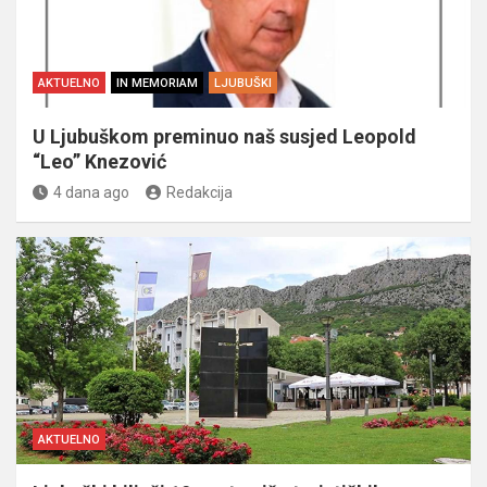
AKTUELNO
IN MEMORIAM
LJUBUŠKI
U Ljubuškom preminuo naš susjed Leopold
“Leo” Knezović
4 dana ago
Redakcija
AKTUELNO