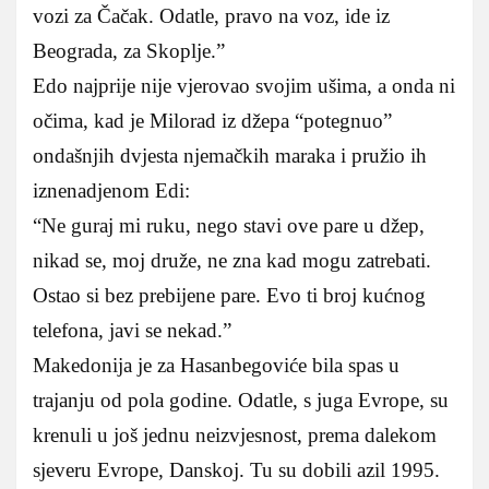
vozi za Čačak. Odatle, pravo na voz, ide iz
Beograda, za Skoplje.”
Edo najprije nije vjerovao svojim ušima, a onda ni
očima, kad je Milorad iz džepa “potegnuo”
ondašnjih dvjesta njemačkih maraka i pružio ih
iznenadjenom Edi:
“Ne guraj mi ruku, nego stavi ove pare u džep,
nikad se, moj druže, ne zna kad mogu zatrebati.
Ostao si bez prebijene pare. Evo ti broj kućnog
telefona, javi se nekad.”
Makedonija je za Hasanbegoviće bila spas u
trajanju od pola godine. Odatle, s juga Evrope, su
krenuli u još jednu neizvjesnost, prema dalekom
sjeveru Evrope, Danskoj. Tu su dobili azil 1995.