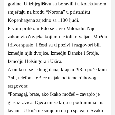
godine. U izbjeglištvu su boravili i u kolektivnom
smještaju na brodu “Norona” u pristaništu
Kopenhagena zajedno sa 1100 ljudi.
Prvom prilikom Edo se javio Miloradu. Nije
zaboravio čovjeka koji mu je toliko valjao. Možda
i život spasio. I česti su ti pozivi i razgovori bili
izmedju njih dvojice. Izmedju Danske i Srbije.
Izmedju Helsingora i Užica.
A onda su se jednog dana, krajem ‘93. i početkom
‘94., telefonske žice usijale od teme njihovog
razgovora:
“Pomagaj, brate, ako ikako možeš – zavapio je
glas iz Užica. Djeca mi se kriju u podrumima i na
tavanu. U kući ne smiju ni da prespavaju. Svako