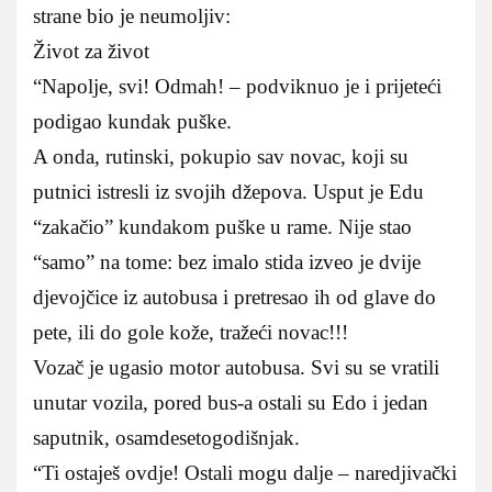
strane bio je neumoljiv:
Život za život
“Napolje, svi! Odmah! – podviknuo je i prijeteći
podigao kundak puške.
A onda, rutinski, pokupio sav novac, koji su
putnici istresli iz svojih džepova. Usput je Edu
“zakačio” kundakom puške u rame. Nije stao
“samo” na tome: bez imalo stida izveo je dvije
djevojčice iz autobusa i pretresao ih od glave do
pete, ili do gole kože, tražeći novac!!!
Vozač je ugasio motor autobusa. Svi su se vratili
unutar vozila, pored bus-a ostali su Edo i jedan
saputnik, osamdesetogodišnjak.
“Ti ostaješ ovdje! Ostali mogu dalje – naredjivački