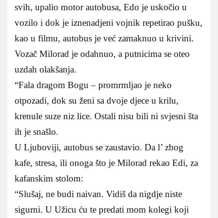
svih, upalio motor autobusa, Edo je uskočio u
vozilo i dok je iznenadjeni vojnik repetirao pušku,
kao u filmu, autobus je već zamaknuo u krivini.
Vozač Milorad je odahnuo, a putnicima se oteo
uzdah olakšanja.
“Fala dragom Bogu – promrmljao je neko
otpozadi, dok su ženi sa dvoje djece u krilu,
krenule suze niz lice. Ostali nisu bili ni svjesni šta
ih je snašlo.
U Ljuboviji, autobus se zaustavio. Da l’ zbog
kafe, stresa, ili onoga što je Milorad rekao Edi, za
kafanskim stolom:
“Slušaj, ne budi naivan. Vidiš da nigdje niste
sigurni. U Užicu ću te predati mom kolegi koji