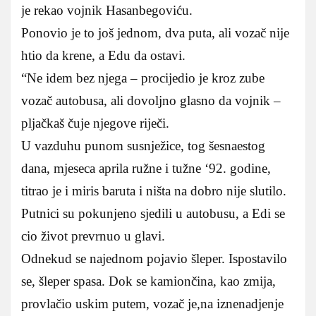
je rekao vojnik Hasanbegoviću.
Ponovio je to još jednom, dva puta, ali vozač nije
htio da krene, a Edu da ostavi.
“Ne idem bez njega – procijedio je kroz zube
vozač autobusa, ali dovoljno glasno da vojnik –
pljačkaš čuje njegove riječi.
U vazduhu punom susnježice, tog šesnaestog
dana, mjeseca aprila ružne i tužne ‘92. godine,
titrao je i miris baruta i ništa na dobro nije slutilo.
Putnici su pokunjeno sjedili u autobusu, a Edi se
cio život prevrnuo u glavi.
Odnekud se najednom pojavio šleper. Ispostavilo
se, šleper spasa. Dok se kamiončina, kao zmija,
provlačio uskim putem, vozač je,na iznenadjenje