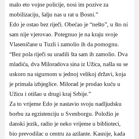
malo eto vojne policije, nosi im pozive za
mobilizaciju, šalju nas u rat u Bosni.”
Edo je ostao bez riječi. Obećao je “nešto”, u što ni
sam nije vjerovao. Potegnuo je na kraju svoje
Vlaseničane u Tuzli i zamolio ih da pomognu.
“Bez pola riječi su uradili šta sam ih zamolio. Dva
mladića, dva Miloradova sina iz Užica, našla su se
uskoro na sigurnom u jednoj velikoj državi, koja
je primala izbjeglice. Milorad je prodao kuću u
Užicu i otišao u drugi kraj Srbije.”
Za to vrijeme Edo je nastavio svoju nadljudsku
borbu za egzistenciju u Svenborgu. Položio je
danski jezik, radio je neko vrijeme u biblioteci,
bio prevodilac u centru za azilante. Kasnije, kada