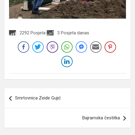
2292 Posjeta
3 Posjeta danas
Navigacija
Smrtovnica Zeide Gujić
članaka
Bajramska čestitka