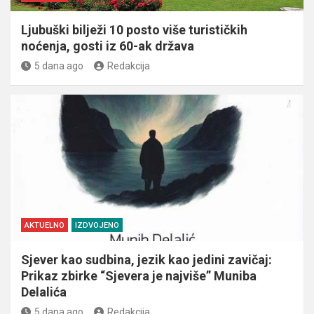
Ljubuški bilježi 10 posto više turističkih
noćenja, gosti iz 60-ak država
5 dana ago
Redakcija
AKTUELNO
IZDVOJENO
Sjever kao sudbina, jezik kao jedini zavičaj:
Prikaz zbirke “Sjevera je najviše” Muniba
Delalića
5 dana ago
Redakcija