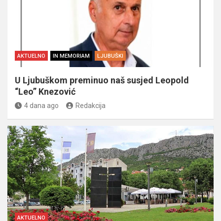
AKTUELNO
IN MEMORIAM
LJUBUŠKI
U Ljubuškom preminuo naš susjed Leopold
“Leo” Knezović
4 dana ago
Redakcija
AKTUELNO