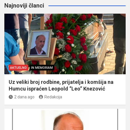
Najnoviji članci
AKTUELNO
IN MEMORIAM
Uz veliki broj rodbine, prijatelja i komšija na
Humcu ispraćen Leopold “Leo” Knezović
2 dana ago
Redakcija