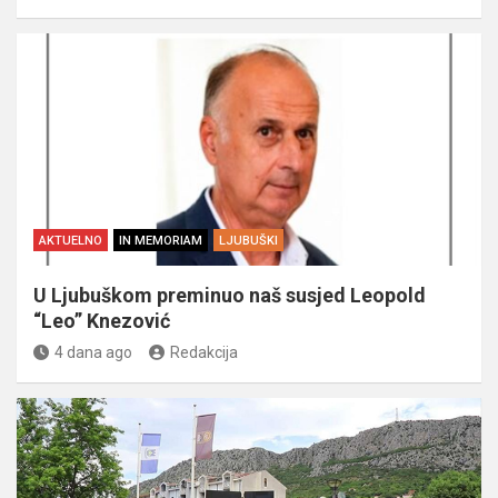
AKTUELNO
IN MEMORIAM
LJUBUŠKI
U Ljubuškom preminuo naš susjed Leopold
“Leo” Knezović
4 dana ago
Redakcija