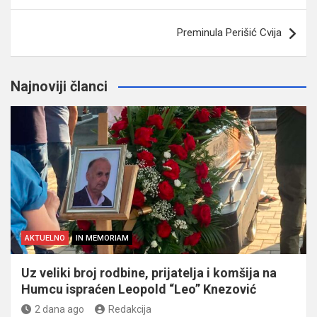
Preminula Perišić Cvija
Najnoviji članci
AKTUELNO
IN MEMORIAM
Uz veliki broj rodbine, prijatelja i komšija na
Humcu ispraćen Leopold “Leo” Knezović
2 dana ago
Redakcija