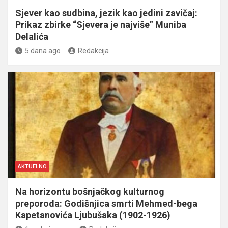
Sjever kao sudbina, jezik kao jedini zavičaj:
Prikaz zbirke “Sjevera je najviše” Muniba
Delalića
5 dana ago
Redakcija
AKTUELNO
Na horizontu bošnjačkog kulturnog
preporoda: Godišnjica smrti Mehmed-bega
Kapetanovića Ljubušaka (1902-1926)