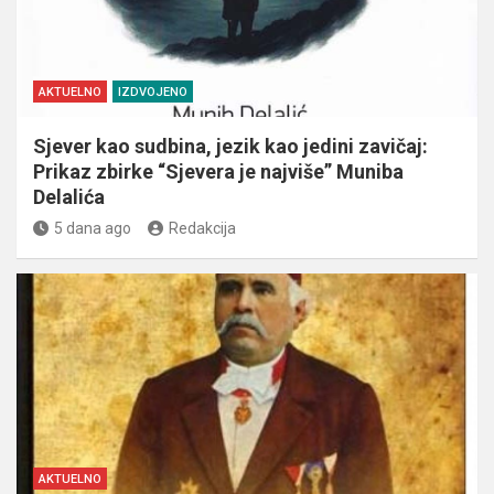
AKTUELNO
IZDVOJENO
Sjever kao sudbina, jezik kao jedini zavičaj:
Prikaz zbirke “Sjevera je najviše” Muniba
Delalića
5 dana ago
Redakcija
AKTUELNO