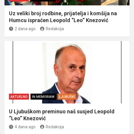
Uz veliki broj rodbine, prijatelja i komšija na
Humcu ispraćen Leopold “Leo” Knezović
2 dana ago
Redakcija
AKTUELNO
IN MEMORIAM
LJUBUŠKI
U Ljubuškom preminuo naš susjed Leopold
“Leo” Knezović
4 dana ago
Redakcija