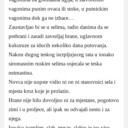
vagonima punim ovaca ili stoke, u putnickim
vagonima dok ga ne izbace…
Zaustavljao bi se u selima, radio danima da se
prehrani i zaradi zavezljaj hrane, uglavnom
kukuruze za iducih nekoliko dana putovanja.
Nakon dugog teskog iscrpljujuceg rata u ionako
siromasnim ruskim selima osjecala se teska
neimastina.
Novca nije uopste vidio ni on ni stanovnici sela i
mjesta kroz koje je prolazio.
Hrane nije bilo dovoljno ni za mjestane, pogotovo
zimi i u proljece, ali ipak su odvajali nesto i za
njega.
Ionako iscrpljen, slab, mrsav, slabio je jos vise