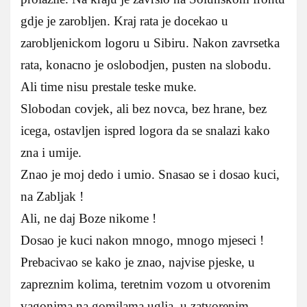
gdje je zarobljen. Kraj rata je docekao u
zarobljenickom logoru u Sibiru. Nakon zavrsetka
rata, konacno je oslobodjen, pusten na slobodu.
Ali time nisu prestale teske muke.
Slobodan covjek, ali bez novca, bez hrane, bez
icega, ostavljen ispred logora da se snalazi kako
zna i umije.
Znao je moj dedo i umio. Snasao se i dosao kuci,
na Zabljak !
Ali, ne daj Boze nikome !
Dosao je kuci nakon mnogo, mnogo mjeseci !
Prebacivao se kako je znao, najvise pjeske, u
zapreznim kolima, teretnim vozom u otvorenim
vagonima na gomilama uglja, u zatvorenim