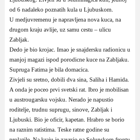
od 6 nadaleko poznatih kula u Ljubuskom.
U medjuvremenu je napravljena nova kuca, na
drugom kraju avlije, uz samu cestu – ulicu
Zabljak.
Dedo je bio krojac. Imao je snajdersku radionicu u
manjoj magazi ispod porodicne kuce na Zabljaku.
Supruga Fatima je bila domacica.
Zivjeli su sretno, dobili dva sina, Saliha i Hamida.
A onda je poceo prvi svetski rat. Ibro je mobilisan
u austrougarsku vojsku. Nerado je napustio
roditelje, trudnu suprugu, sinove, Zabljak i
Ljubuski. Bio je oficir, kapetan. Hrabro se borio
na raznim ratistima. Teske ratne godine su
prolazile. Na kraju je zavrsio na Solunskom frontu