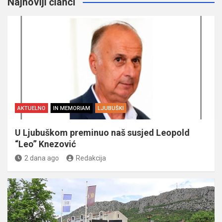
Najnoviji članci
AKTUELNO
IN MEMORIAM
LJUBUŠKI
U Ljubuškom preminuo naš susjed Leopold
“Leo” Knezović
2 dana ago
Redakcija