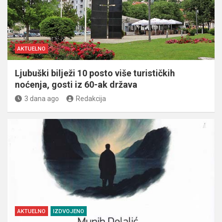
AKTUELNO
Ljubuški bilježi 10 posto više turističkih
noćenja, gosti iz 60-ak država
3 dana ago
Redakcija
AKTUELNO
IZDVOJENO