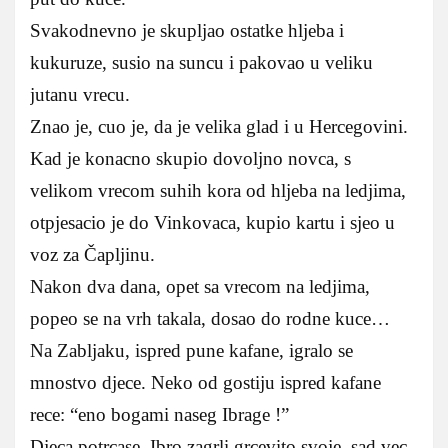
Svakodnevno je skupljao ostatke hljeba i
kukuruze, susio na suncu i pakovao u veliku
jutanu vrecu.
Znao je, cuo je, da je velika glad i u Hercegovini.
Kad je konacno skupio dovoljno novca, s
velikom vrecom suhih kora od hljeba na ledjima,
otpjesacio je do Vinkovaca, kupio kartu i sjeo u
voz za Čapljinu.
Nakon dva dana, opet sa vrecom na ledjima,
popeo se na vrh takala, dosao do rodne kuce…
Na Zabljaku, ispred pune kafane, igralo se
mnostvo djece. Neko od gostiju ispred kafane
rece: “eno bogami naseg Ibrage !”
Djeca potrcase, Ibro zagrli grcevito svoje, sad vec