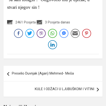
stvari njegov sin !
2461 Posjeta
3 Posjeta danas
Navigacija
Preselio Duvnjak (Agan) Mehmed- Meša
članaka
KULE I ODŽACI U LJUBUŠKOM I VITINI