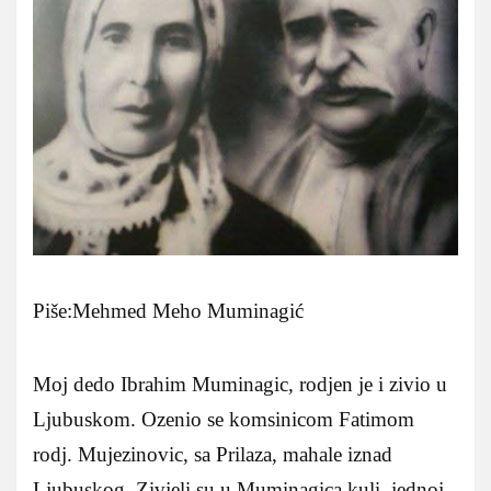
Piše:Mehmed Meho Muminagić
Moj dedo Ibrahim Muminagic, rodjen je i zivio u
Ljubuskom. Ozenio se komsinicom Fatimom
rodj. Mujezinovic, sa Prilaza, mahale iznad
Ljubuskog. Zivjeli su u Muminagica kuli, jednoj