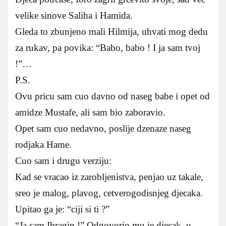
velike sinove Saliha i Hamida.
Gleda to zbunjeno mali Hilmija, uhvati mog dedu
za rukav, pa povika: “Babo, babo ! I ja sam tvoj
!”…
P.S.
Ovu pricu sam cuo davno od naseg babe i opet od
amidze Mustafe, ali sam bio zaboravio.
Opet sam cuo nedavno, poslije dzenaze naseg
rodjaka Hame.
Cuo sam i drugu verziju:
Kad se vracao iz zarobljenistva, penjao uz takale,
sreo je malog, plavog, cetverogodisnjeg djecaka.
Upitao ga je: “ciji si ti ?”
“Ja sam Ibragin !” Odgovorio mu je djecak, u