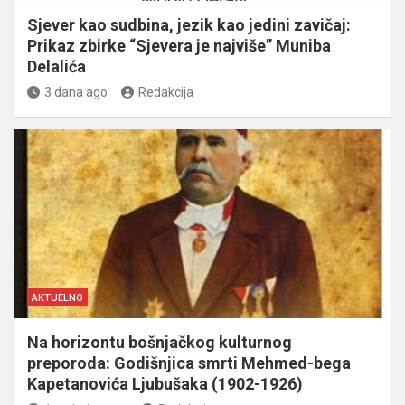
Sjever kao sudbina, jezik kao jedini zavičaj:
Prikaz zbirke “Sjevera je najviše” Muniba
Delalića
3 dana ago
Redakcija
AKTUELNO
Na horizontu bošnjačkog kulturnog
preporoda: Godišnjica smrti Mehmed-bega
Kapetanovića Ljubušaka (1902-1926)