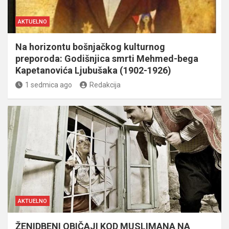
AKTUELNO
Na horizontu bošnjačkog kulturnog
preporoda: Godišnjica smrti Mehmed-bega
Kapetanovića Ljubušaka (1902-1926)
1 sedmica ago
Redakcija
AKTUELNO
ŽENIDBENI OBIČAJI KOD MUSLIMANA NA