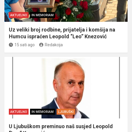
AKTUELNO
IN MEMORIAM
Uz veliki broj rodbine, prijatelja i komšija na
Humcu ispraćen Leopold “Leo” Knezović
15 sati ago
Redakcija
AKTUELNO
IN MEMORIAM
LJUBUŠKI
U Ljubuškom preminuo naš susjed Leopold