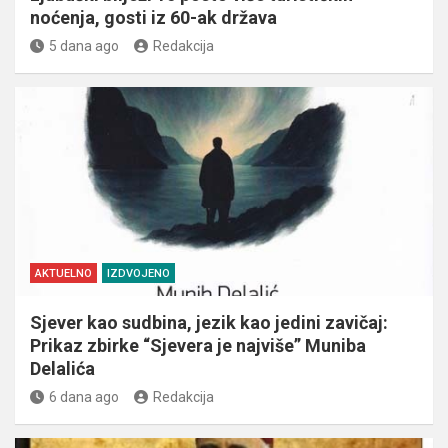
noćenja, gosti iz 60-ak država
5 dana ago
Redakcija
AKTUELNO
IZDVOJENO
Sjever kao sudbina, jezik kao jedini zavičaj:
Prikaz zbirke “Sjevera je najviše” Muniba
Delalića
6 dana ago
Redakcija