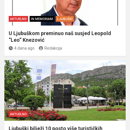
AKTUELNO
IN MEMORIAM
LJUBUŠKI
U Ljubuškom preminuo naš susjed Leopold
“Leo” Knezović
4 dana ago
Redakcija
AKTUELNO
Ljubuški bilježi 10 posto više turističkih