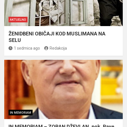
AKTUELNO
ŽENIDBENI OBIČAJI KOD MUSLIMANA NA
SELU
1 sedmica ago
Redakcija
IN MEMORIAM
IN MEMORIAM – ZORAN DŽEVLAN, pok. Pave