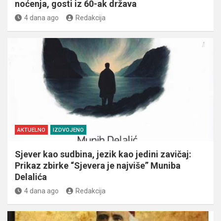
noćenja, gosti iz 60-ak država
4 dana ago
Redakcija
AKTUELNO
IZDVOJENO
Sjever kao sudbina, jezik kao jedini zavičaj:
Prikaz zbirke “Sjevera je najviše” Muniba
Delalića
4 dana ago
Redakcija