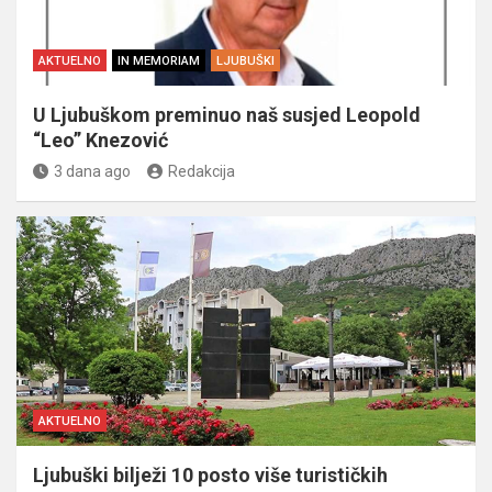
AKTUELNO
IN MEMORIAM
LJUBUŠKI
U Ljubuškom preminuo naš susjed Leopold
“Leo” Knezović
3 dana ago
Redakcija
AKTUELNO
Ljubuški bilježi 10 posto više turističkih