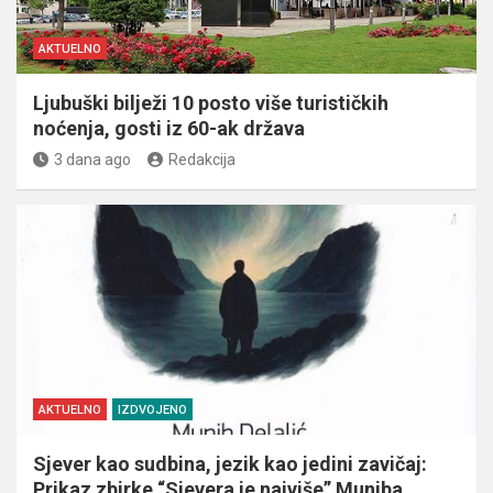
AKTUELNO
Ljubuški bilježi 10 posto više turističkih
noćenja, gosti iz 60-ak država
3 dana ago
Redakcija
AKTUELNO
IZDVOJENO
Sjever kao sudbina, jezik kao jedini zavičaj:
Prikaz zbirke “Sjevera je najviše” Muniba