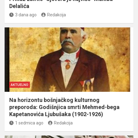
Delalića
3 dana ago
Redakcija
AKTUELNO
Na horizontu bošnjačkog kulturnog
preporoda: Godišnjica smrti Mehmed-bega
Kapetanovića Ljubušaka (1902-1926)
1 sedmica ago
Redakcija