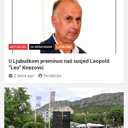
AKTUELNO
IN MEMORIAM
LJUBUŠKI
U Ljubuškom preminuo naš susjed Leopold
“Leo” Knezović
2 dana ago
Redakcija