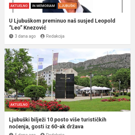
AKTUELNO
IN MEMORIAM
LJUBUŠKI
U Ljubuškom preminuo naš susjed Leopold
“Leo” Knezović
3 dana ago
Redakcija
AKTUELNO
Ljubuški bilježi 10 posto više turističkih
noćenja, gosti iz 60-ak država