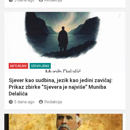
5 dana ago
Redakcija
AKTUELNO
IZDVOJENO
Sjever kao sudbina, jezik kao jedini zavičaj:
Prikaz zbirke “Sjevera je najviše” Muniba
Delalića
5 dana ago
Redakcija